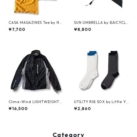
CASA MAGAZINES Tee by Nei
SUN UMBRELLA by BAICYCL
ghborhood Spot
ON
¥7,700
¥8,800
Clima-Wind LIGHTWEIGHT J
UTILITY RIB SOX by Little Ya
KT by SALOMON
rmouth
¥16,500
¥2,860
Category