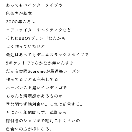
あってもペインタータイプや
色落ちが基本
2000年ごろは
コアファイターやヘクティクなど
それにBBOYブランドなんかも
よく作っていたけど
最近はあってもデニムスラックスタイプで
5ポケットではなかなか無いんすよ
だから実際Supremeが最近毎シーズン
作ってるけど即完売してる
ハーパンこそ濃いインディゴで
ちゃんと清潔感があるものが
季節問わず絶対良い。これは断言する。
とにかく年齢問わず、革靴から
襟付きのシャツまで絶対これくらいの
色合いの方が様になる。