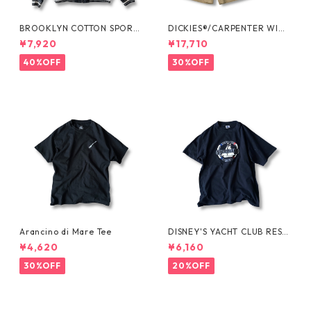
BROOKLYN COTTON SPORT
DICKIES®/CARPENTER WIDE
JKT by Polo Ralph Lauren
SHORTS -SEDAN ALL-PURPO
¥7,920
¥17,710
SE-
40%OFF
30%OFF
Arancino di Mare Tee
DISNEY'S YACHT CLUB RESO
RT Tee
¥4,620
¥6,160
30%OFF
20%OFF