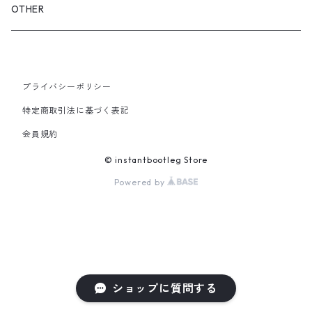
GLOVES&SCARF
TOY
OTHER
BACKPACK
JEWELRY
VINYL
プライバシーポリシー
SHOULDER
PINS& PINBACK
特定商取引法に基づく表記
SMALL BAG
会員規約
SOX
© instantbootleg Store
Powered by
ショップに質問する