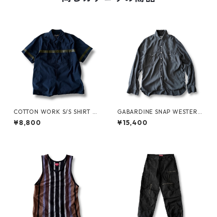
COTTON WORK S/S SHIRT by
GABARDINE SNAP WESTERN
stussy
SHIRT by WYTHE
¥8,800
¥15,400