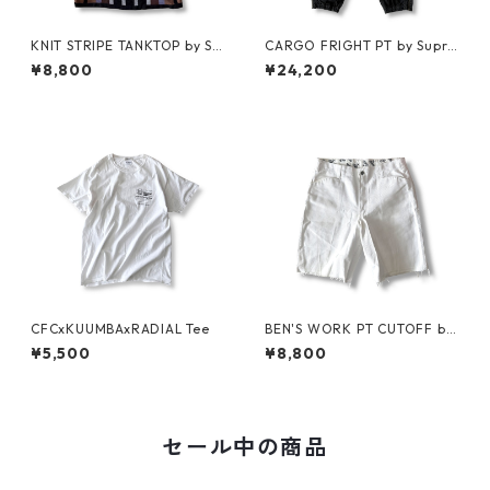
KNIT STRIPE TANKTOP by Su
CARGO FRIGHT PT by Supre
preme
me
¥8,800
¥24,200
CFCxKUUMBAxRADIAL Tee
BEN'S WORK PT CUTOFF by
Ben Davis
¥5,500
¥8,800
セール中の商品