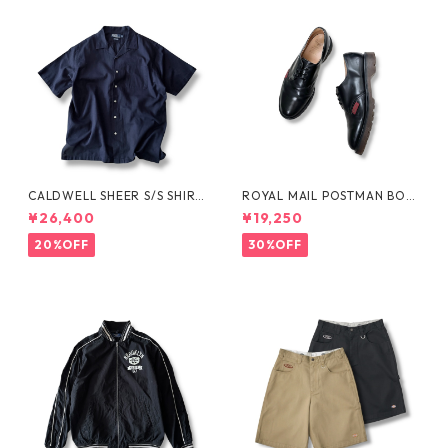
CALDWELL SHEER S/S SHIRT
ROYAL MAIL POSTMAN BOO
by Polo Ralph Lauren
TS by Dr.MARTENS
¥26,400
¥19,250
20%OFF
30%OFF