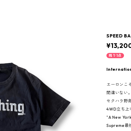
SPEED BAL
¥13,20
残り1点
Internatio
エーロンこ
間違いない
セクハラ野
4WD立ち
"A New Yo
Suprem