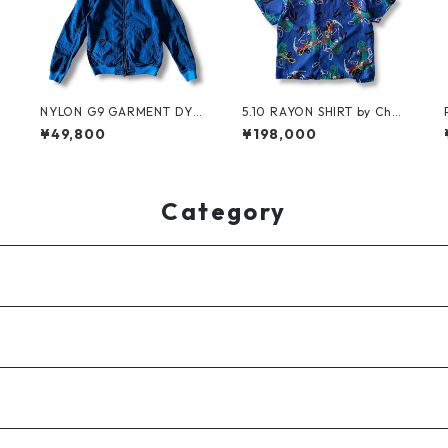
NYLON G9 GARMENT DYE
5.10 RAYON SHIRT by Chou
a
by BARACUTA
inard Equipment
¥49,800
¥198,000
Category