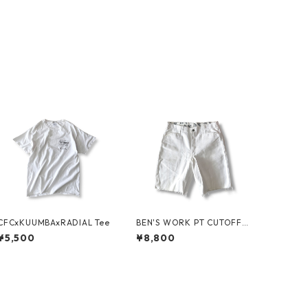
CFCxKUUMBAxRADIAL Tee
BEN'S WORK PT CUTOFF b
y Ben Davis
¥5,500
¥8,800