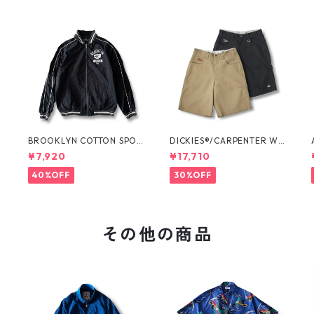
O
BROOKLYN COTTON SPOR
DICKIES®/CARPENTER WI
T JKT by Polo Ralph Laure
DE SHORTS -SEDAN ALL-P
¥7,920
¥17,710
n
URPOSE-
40%OFF
30%OFF
その他の商品