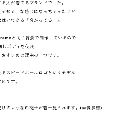
てる人が着てるブランドでした。
人ぞ知る、な感じになっちゃったけど
奴はいわゆる「分かってる」人
premeと同じ背景で制作しているので
eと同じボディを使用
もおすすめの理由の一つです。
なるスピードボールロゴというモデル
すめです。
焼けのような色褪せが若干見られます。(画像参照)