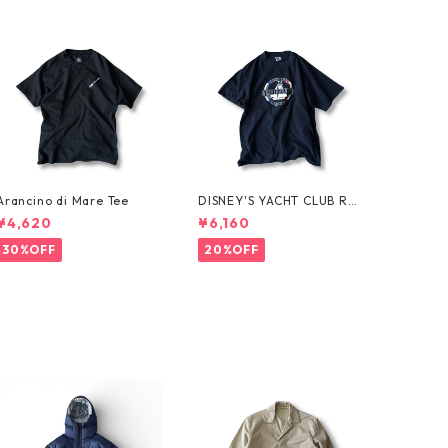
Arancino di Mare Tee
DISNEY'S YACHT CLUB RES
ORT Tee
¥4,620
¥6,160
30%OFF
20%OFF