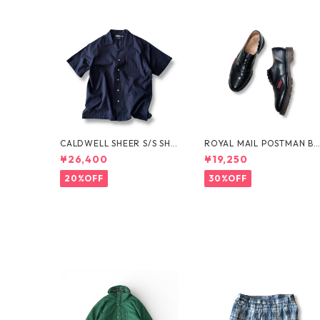
CALDWELL SHEER S/S SHI
ROYAL MAIL POSTMAN B
RT by Polo Ralph Lauren
OTS by Dr.MARTENS
¥26,400
¥19,250
20%OFF
30%OFF