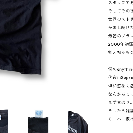
スタッフであ
そしてその後
世界のスト
かまし続け
最初のブラン
2000年初
割と初期も
僕のanyth
代官山Supr
違和感なく
なんかちょ
まず素通り
そしたら雑
ミーハー坂