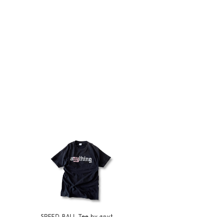
SPEED BALL Tee by anythi