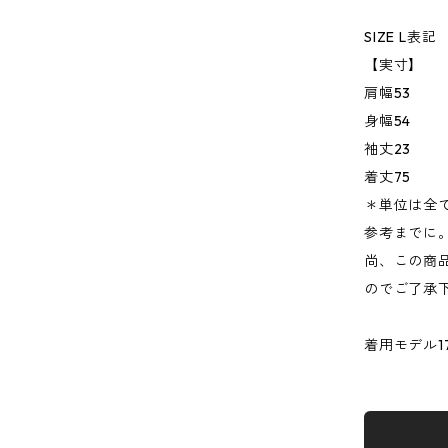
SIZE L表記
【実寸】
肩幅53
身幅54
袖丈23
着丈75
＊単位は全
参考までに
尚、この商品
のでご了承
着用モデル17