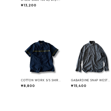
ng
¥13,200
COTTON WORK S/S SHIRT
GABARDINE SNAP WESTE
by stussy
N SHIRT by WYTHE
¥8,800
¥15,400