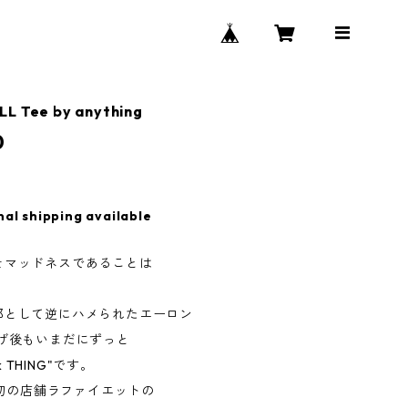
L Tee by anything
0
nal shipping available
そマッドネスであることは
。
郎として逆にハメられたエーロン
上げ後もいまだにずっと
rk THING"です。
e最初の店舗ラファイエットの