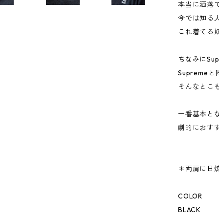
本当に洒落
今では知る
これ着てる
ちなみにSu
Suprem
そんなとこ
一番基本と
劇的におす
＊両肩に日
COLOR
BLACK