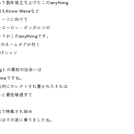
り数年後立ち上げたこのanything
もKnow Waveなど
リートに向けて
たエーロン・ボンダルフの
ドがこのanythingです。
頭のネームタグが付く
のTシャツ
ingとの最初の出会いは
emeですね。
店内にセレクトされ置かれたそれは
っと最先端過ぎて
。
誌で特集され始め
本はその波に乗りましたね。