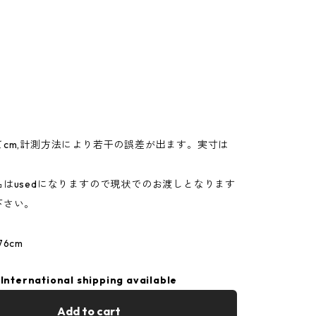
てcm,計測方法により若干の誤差が出ます。実寸は
。
はusedになりますので現状でのお渡しとなります
下さい。
6cm
International shipping available
Add to cart