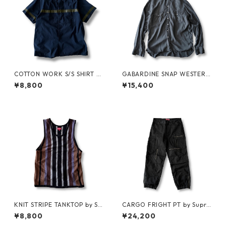
COTTON WORK S/S SHIRT by
GABARDINE SNAP WESTERN
stussy
SHIRT by WYTHE
¥8,800
¥15,400
KNIT STRIPE TANKTOP by Su
CARGO FRIGHT PT by Supre
preme
me
¥8,800
¥24,200