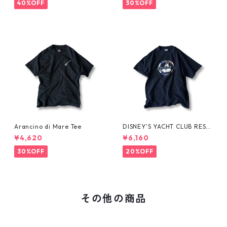
40%OFF
30%OFF
Arancino di Mare Tee
DISNEY'S YACHT CLUB RESO
RT Tee
¥4,620
¥6,160
30%OFF
20%OFF
その他の商品