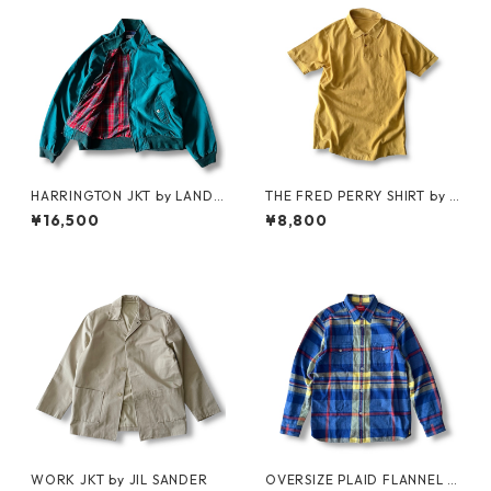
HARRINGTON JKT by LAND
THE FRED PERRY SHIRT by F
S'END
RED PERRY
¥16,500
¥8,800
WORK JKT by JIL SANDER
OVERSIZE PLAID FLANNEL S