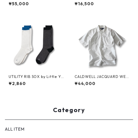
HIRT by Supreme
¥55,000
¥16,500
UTILITY RIB SOX by Little Ya
CALDWELL JACQUARD WEA
rmouth
VE S/S SHIRT by Polo Ralph
¥2,860
¥44,000
Lauren
Category
ALL ITEM