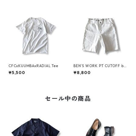
CFCxKUUMBAxRADIAL Tee
BEN'S WORK PT CUTOFF by
Ben Davis
¥5,500
¥8,800
セール中の商品