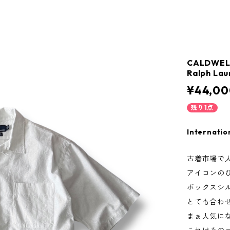
CALDWELL
Ralph Lau
¥44,00
残り1点
Internatio
古着市場で人
アイコンの
ボックスシ
とても合わ
まぁ人気に