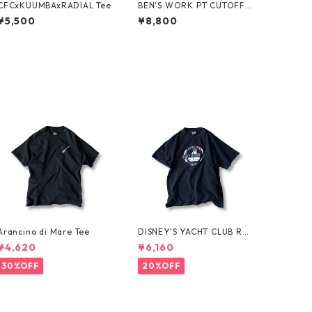
CFCxKUUMBAxRADIAL Tee
BEN'S WORK PT CUTOFF b
y Ben Davis
¥5,500
¥8,800
Arancino di Mare Tee
DISNEY'S YACHT CLUB RES
ORT Tee
¥4,620
¥6,160
30%OFF
20%OFF