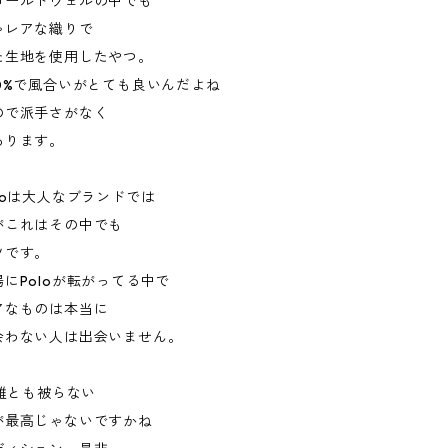
コールドウェルの中でも
ゃレアな織りで
た生地を使用したやつ。
0%で風合いがとても良いんだよね
ので派手さがなく
あります。
loは大人なブランドでは
がこれはその中でも
ツです。
にPoloが転がってる中で
アなものは本当に
会わない人は出会いません。
に誰とも被らない
が最高じゃないですかね