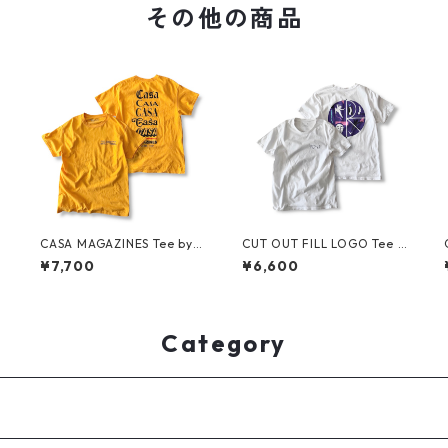
その他の商品
CASA MAGAZINES Tee by N
CUT OUT FILL LOGO Tee b
eighborhood Spot
y Polar Skate Co.
¥7,700
¥6,600
Category