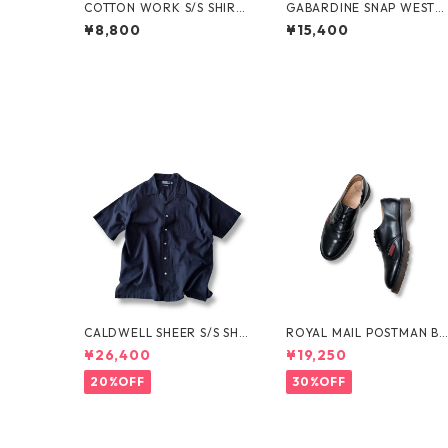
COTTON WORK S/S SHIRT
GABARDINE SNAP WESTE
by stussy
N SHIRT by WYTHE
¥8,800
¥15,400
CALDWELL SHEER S/S SHI
ROYAL MAIL POSTMAN B
RT by Polo Ralph Lauren
OTS by Dr.MARTENS
¥26,400
¥19,250
20%OFF
30%OFF