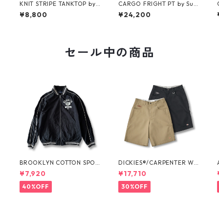
R
KNIT STRIPE TANKTOP by
CARGO FRIGHT PT by Sup
Supreme
reme
¥8,800
¥24,200
セール中の商品
O
BROOKLYN COTTON SPOR
DICKIES®/CARPENTER WI
T JKT by Polo Ralph Laure
DE SHORTS -SEDAN ALL-P
¥7,920
¥17,710
n
URPOSE-
40%OFF
30%OFF