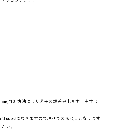
ディション。是非。
てcm,計測方法により若干の誤差が出ます。実寸は
。
はusedになりますので現状でのお渡しとなります
下さい。