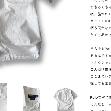
これはその
むちゃくち
柄が施され
コットン10
柄も同色な
とても品が
そもそもPo
あるんです
上品なシャ
こんだけ市場
ここまでレ
探しても出
Poloなの
そんなとこ