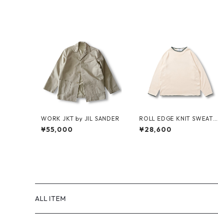
WORK JKT by JIL SANDER
ROLL EDGE KNIT SWEATE
R by Little Yarmouth
¥55,000
¥28,600
ALL ITEM