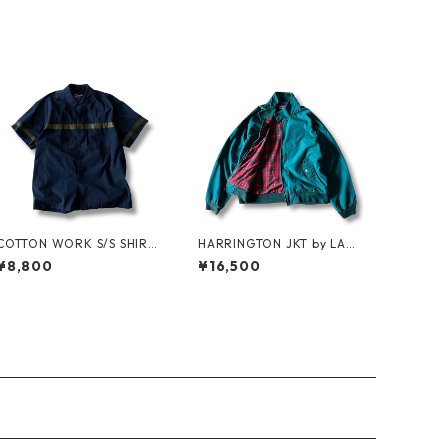
COTTON WORK S/S SHIRT
HARRINGTON JKT by LAN
by stussy
DS'END
¥8,800
¥16,500