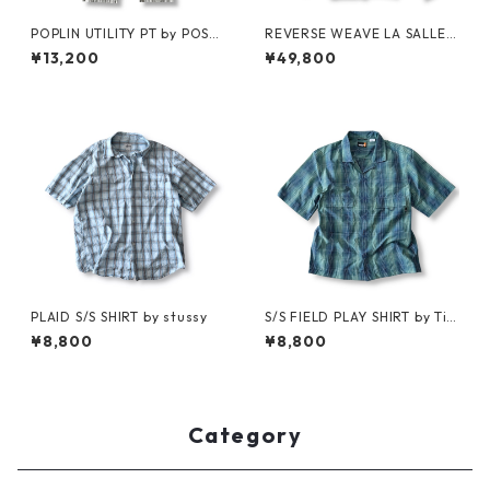
POPLIN UTILITY PT by POST
REVERSE WEAVE LA SALLE
OʼALLS
MILITARY ACADEMY by CHA
¥13,200
¥49,800
MPION
PLAID S/S SHIRT by stussy
S/S FIELD PLAY SHIRT by Ti
mberland
¥8,800
¥8,800
Category