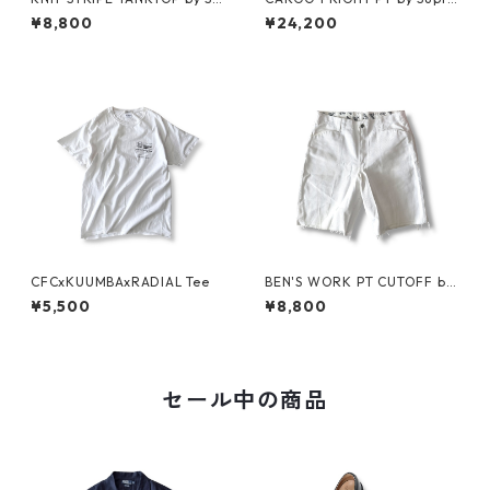
preme
me
¥8,800
¥24,200
CFCxKUUMBAxRADIAL Tee
BEN'S WORK PT CUTOFF by
Ben Davis
¥5,500
¥8,800
セール中の商品