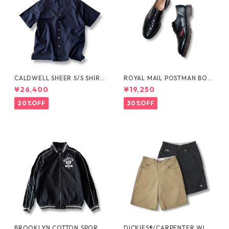
CALDWELL SHEER S/S SHIRT
ROYAL MAIL POSTMAN BOO
by Polo Ralph Lauren
TS by Dr.MARTENS
¥26,400
¥19,250
20%OFF
30%OFF
BROOKLYN COTTON SPORT
DICKIES®/CARPENTER WIDE