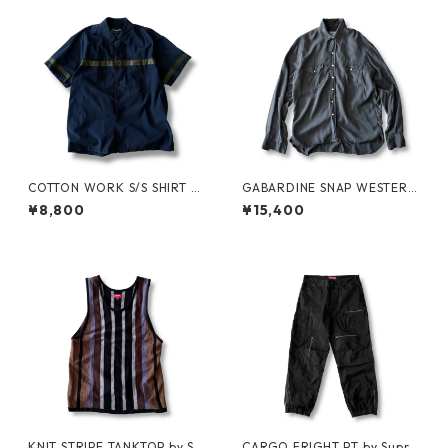
COTTON WORK S/S SHIRT by
GABARDINE SNAP WESTERN
stussy
SHIRT by WYTHE
¥8,800
¥15,400
KNIT STRIPE TANKTOP by Su
CARGO FRIGHT PT by Supre