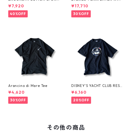
JKT by Polo Ralph Lauren
SHORTS -SEDAN ALL-PURPO
¥7,920
¥17,710
SE-
40%OFF
30%OFF
Arancino di Mare Tee
DISNEY'S YACHT CLUB RESO
RT Tee
¥4,620
¥6,160
30%OFF
20%OFF
その他の商品