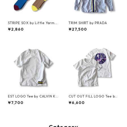
STRIPE SOX by Little Yarmo
TRIM SHIRT by PRADA
uth
¥2,860
¥27,500
EST LOGO Tee by CALVIN KL
CUT OUT FILL LOGO Tee by
EIN JEANS ESTABLISHED.1978
Polar Skate Co.
¥7,700
¥6,600
Category