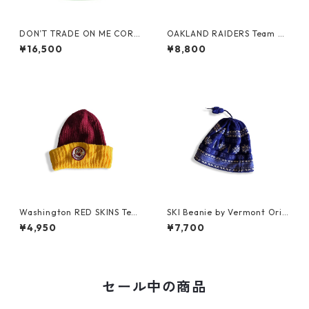
DON’T TRADE ON ME CORD
OAKLAND RAIDERS Team Be
S CAP by Little Yarmouth
anie
¥16,500
¥8,800
Washington RED SKINS Tea
SKI Beanie by Vermont Orig
m Beanie
inals
¥4,950
¥7,700
セール中の商品