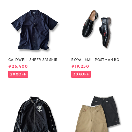
CALDWELL SHEER S/S SHIRT
ROYAL MAIL POSTMAN BOO
by Polo Ralph Lauren
TS by Dr.MARTENS
¥26,400
¥19,250
20%OFF
30%OFF