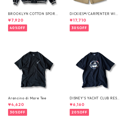
BROOKLYN COTTON SPORT
DICKIES®/CARPENTER WIDE
JKT by Polo Ralph Lauren
SHORTS -SEDAN ALL-PURPO
¥7,920
¥17,710
SE-
40%OFF
30%OFF
Arancino di Mare Tee
DISNEY'S YACHT CLUB RESO
RT Tee
¥4,620
¥6,160
30%OFF
20%OFF