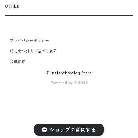
GLOVES&SCARF
TOY
OTHER
BACKPACK
JEWELRY
VINYL
プライバシーポリシー
SHOULDER
PINS& PINBACK
特定商取引法に基づく表記
SMALL BAG
会員規約
SOX
© instantbootleg Store
Powered by
ショップに質問する