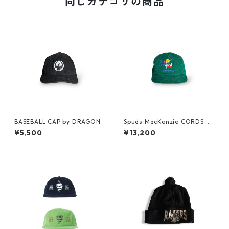
同じカテゴリの商品
BASEBALL CAP by DRAGON
Spuds MacKenzie CORDS C
AP by BUD LIGHT
¥5,500
¥13,200