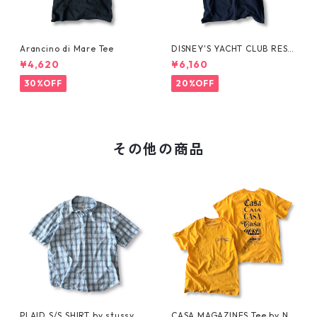
Arancino di Mare Tee
DISNEY'S YACHT CLUB RESO
RT Tee
¥4,620
¥6,160
30%OFF
20%OFF
その他の商品
PLAID S/S SHIRT by stussy
CASA MAGAZINES Tee by Nei