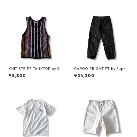
KNIT STRIPE TANKTOP by Su
CARGO FRIGHT PT by Supre
preme
me
¥8,800
¥24,200