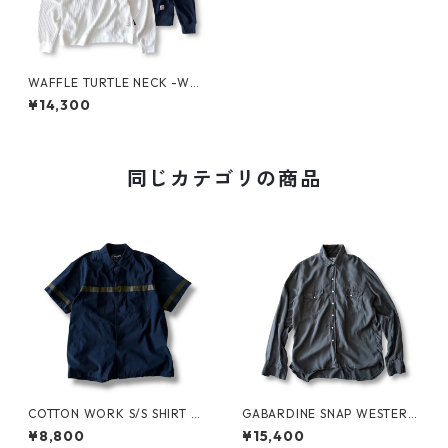
WAFFLE TURTLE NECK -WO
ODBLOCK-
¥14,300
同じカテゴリの商品
COTTON WORK S/S SHIRT by
GABARDINE SNAP WESTERN
stussy
SHIRT by WYTHE
¥8,800
¥15,400