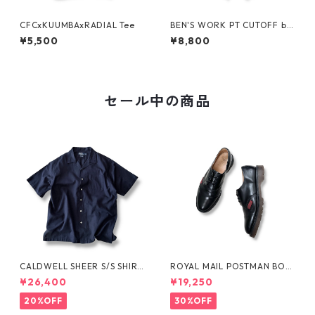
CFCxKUUMBAxRADIAL Tee
BEN'S WORK PT CUTOFF by
Ben Davis
¥5,500
¥8,800
セール中の商品
CALDWELL SHEER S/S SHIRT
ROYAL MAIL POSTMAN BOO
by Polo Ralph Lauren
TS by Dr.MARTENS
¥26,400
¥19,250
20%OFF
30%OFF