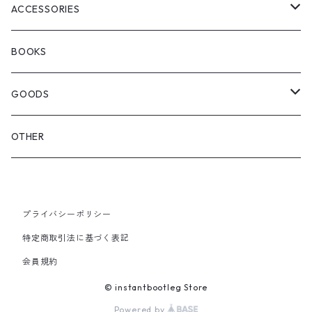
WOODBLOCK
BOOTS
BACKPACK
ACCESSORIES
SEDAN ALL-PURPOSE
SHOULDER
EYE WEAR
BOOKS
OTHER BAGS
CAP&HAT
GOODS
GLOVES&SCARF
TOY
OTHER
BACKPACK
JEWELRY
VINYL
プライバシーポリシー
SHOULDER
PINS& PINBACK
特定商取引法に基づく表記
SMALL BAG
会員規約
SOX
© instantbootleg Store
Powered by