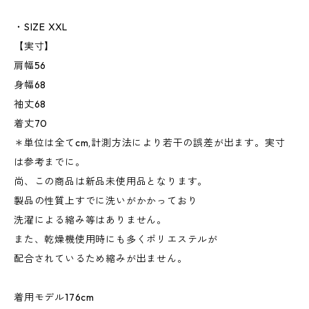
・SIZE XXL
【実寸】
肩幅56
身幅68
袖丈68
着丈70
＊単位は全てcm,計測方法により若干の誤差が出ます。実寸
は参考までに。
尚、この商品は新品未使用品となります。
製品の性質上すでに洗いがかかっており
洗濯による縮み等はありません。
また、乾燥機使用時にも多くポリエステルが
配合されているため縮みが出ません。
着用モデル176cm