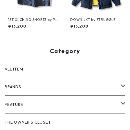
1ST XI CHINO SHORTS by Pol
DOWN JKT by STRUGGLE G
o Ralph Lauren
EAR
¥13,200
¥13,200
Category
ALL ITEM
BRANDS
GHOST ALMOSTBLACK
FEATURE
PRODUCT TWELVE
NEW VINTAGE
THE OWNER'S CLOSET