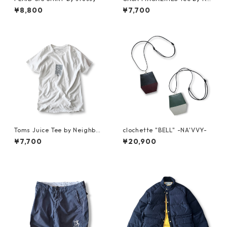
ghborhood Spot
¥8,800
¥7,700
Toms Juice Tee by Neighbor
clochette "BELL" -NA'VVY-
hood Spot
¥7,700
¥20,900