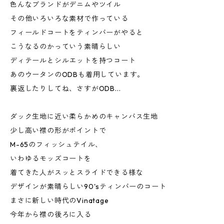
色んなブランドがデニムやツイル
その他いろいろな素材で作っている
フィールドコートをティンバーがやると
こうなるのかっていう素晴らしい
ディテールとシルエットを持つコート
あのウータンのODBも着用しています。
裏返したりしてね、さすがODB...
ダック生地に近い柔らかめのキャンバス生地
少し高い襟の形がポイントで
M-65のフィッシュテイル、
いわゆるモッズコートを
着てきた人がスッとスライドできる様な
デザインが素晴らしい90'sティンバーのコート
まさに新しい時代のVinatage
今年から襟の後ろに入る