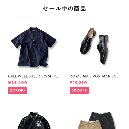
セール中の商品
CALDWELL SHEER S/S SHIRT
ROYAL MAIL POSTMAN BOO
by Polo Ralph Lauren
TS by Dr.MARTENS
¥26,400
¥19,250
20%OFF
30%OFF