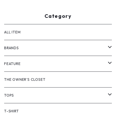
Category
ALL ITEM
BRANDS
GHOST ALMOSTBLACK
FEATURE
PRODUCT TWELVE
NEW VINTAGE
THE OWNER'S CLOSET
Supreme
BAICYCLON
VINTAGE OUTDOOR
TOPS
Stussy
ARC'TERYX
Little Yarmouth
RTW VINTAGE
JACKET
T-SHIRT