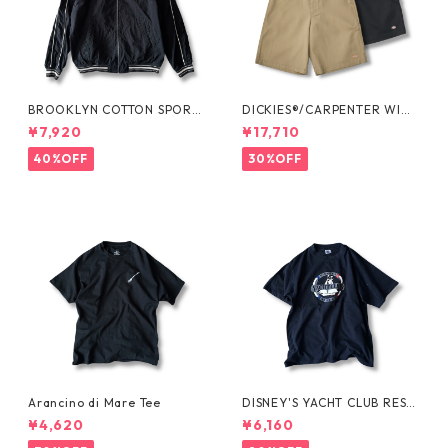
BROOKLYN COTTON SPORT
DICKIES®/CARPENTER WIDE
JKT by Polo Ralph Lauren
SHORTS -SEDAN ALL-PURPO
¥7,920
¥17,710
SE-
40%OFF
30%OFF
Arancino di Mare Tee
DISNEY'S YACHT CLUB RESO
RT Tee
¥4,620
¥6,160