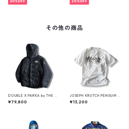
30%OFF
20%OFF
その他の商品
DOUBLE X PARKA by THE N
JOSEPH KRUTCH PENGUIN T
ORTH FACE
ee by Jim Morris
¥79,800
¥13,200