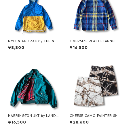
NYLON ANORAK by THE NO
OVERSIZE PLAID FLANNEL S
RTH FACE
HIRT by Supreme
¥8,800
¥16,500
HARRINGTON JKT by LAND
CHEESE CAMO PAINTER SHO
S'END
RTS by Little Yarmouth
¥16,500
¥28,600