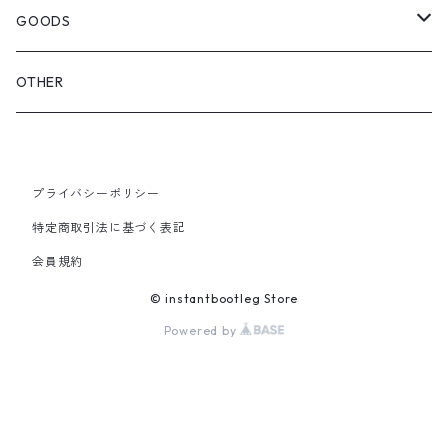
OTHER BAGS
CAP&HAT
GOODS
GLOVES&SCARF
TOY
OTHER
BACKPACK
JEWELRY
VINYL
プライバシーポリシー
SHOULDER
PINS& PINBACK
特定商取引法に基づく表記
SMALL BAG
会員規約
SOX
© instantbootleg Store
Powered by