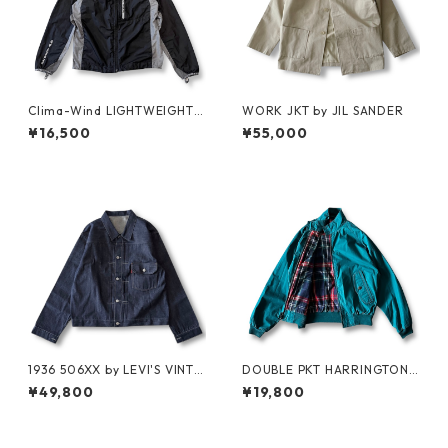
Clima-Wind LIGHTWEIGHT J
WORK JKT by JIL SANDER
KT by SALOMON
¥16,500
¥55,000
1936 506XX by LEVI'S VINTA
DOUBLE PKT HARRINGTON J
GE GLOTHING NO-WASH
KT by LANDS'END
¥49,800
¥19,800