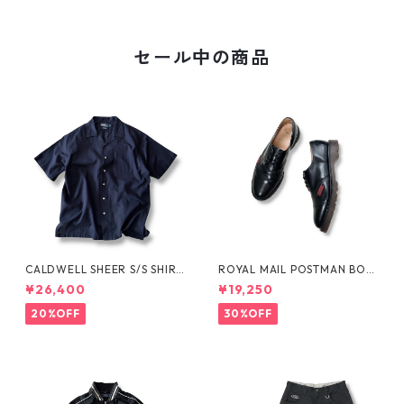
セール中の商品
CALDWELL SHEER S/S SHIRT
ROYAL MAIL POSTMAN BOO
by Polo Ralph Lauren
TS by Dr.MARTENS
¥26,400
¥19,250
20%OFF
30%OFF