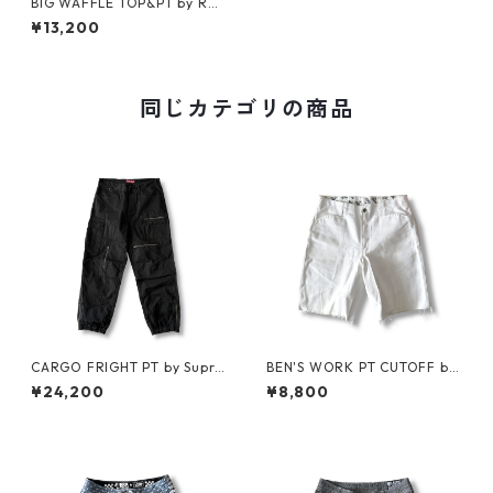
BIG WAFFLE TOP&PT by RA
DIALL
¥13,200
同じカテゴリの商品
CARGO FRIGHT PT by Supre
BEN'S WORK PT CUTOFF by
me
Ben Davis
¥24,200
¥8,800