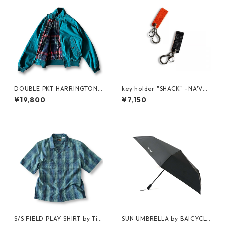
DOUBLE PKT HARRINGTON J
key holder "SHACK" -NA'VV
KT by LANDS'END
Y-
¥19,800
¥7,150
S/S FIELD PLAY SHIRT by Ti
SUN UMBRELLA by BAICYCL