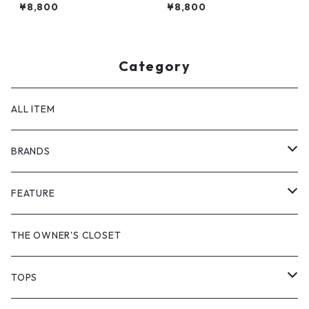
mberland
ON
¥8,800
¥8,800
Category
ALL ITEM
BRANDS
GHOST ALMOSTBLACK
FEATURE
PRODUCT TWELVE
NEW VINTAGE
THE OWNER'S CLOSET
Supreme
BAICYCLON
VINTAGE OUTDOOR
TOPS