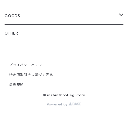
OTHER BAGS
CAP&HAT
GOODS
GLOVES&SCARF
TOY
OTHER
BACKPACK
JEWELRY
VINYL
プライバシーポリシー
SHOULDER
PINS& PINBACK
特定商取引法に基づく表記
SMALL BAG
会員規約
SOX
© instantbootleg Store
Powered by