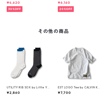
RT Tee
¥4,620
¥6,160
30%OFF
20%OFF
その他の商品
UTILITY RIB SOX by Little Ya
EST LOGO Tee by CALVIN KL
rmouth
EIN JEANS ESTABLISHED.1978
¥2,860
¥7,700