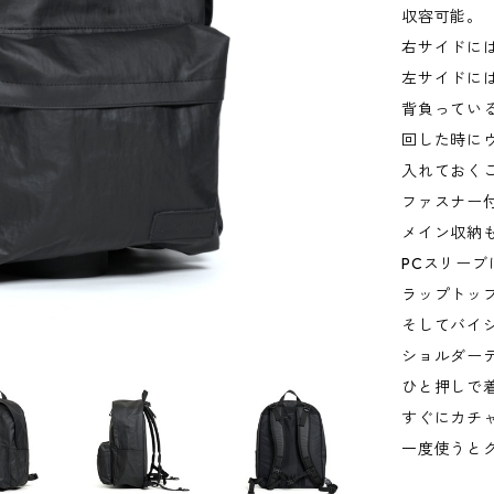
収容可能。
右サイドに
左サイドに
背負ってい
回した時に
入れておく
ファスナー
メイン収納
PCスリーブ
ラップトッ
そしてバイ
ショルダー
ひと押しで
すぐにカチ
一度使うと