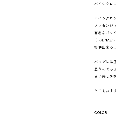
バイシクロ
バイシクロ
メッセンジ
有名なバッ
そのDNAが
提供出来る
バッグは洋
思うのでち
良い感じを
とてもおす
COLOR