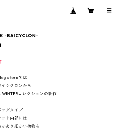
K -BAICYCLON-
0
T
tleg storeでは
バイシクロンから
L & WINTERコレクションの新作
バッグタイプ
ケット内部には
納があり細かい荷物を