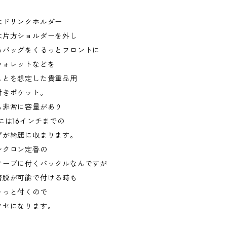
はドリンクホルダー
は片方ショルダーを外し
るバッグをくるっとフロントに
ウォレットなどを
ことを想定した貴重品用
付きポケット。
も非常に容量があり
には16インチまでの
プが綺麗に収まります。
シクロン定番の
テープに付くバックルなんですが
着脱が可能で付ける時も
ャっと付くので
クセになります。