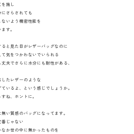
工を施し
分にさらされても
こないよう機密性能を
います。
すると見た目がレザーバッグなのに
えて気をつかわないでいられる
も丈夫でさらに水分にも耐性がある、
。
古したレザーのような
げているよ、という感じでしょうか。
っすね、ホントに。
は無い質感のバッグになってます。
定番じゃない
かなか世の中に無かったものを