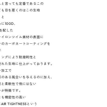
んと言っても定番であるこの
ても目を惹くのはこの生地
うと
に100D、
Dを配した
ナイロンツイル素材の表面に
ンのカーボネートコーティングを
で
ィングにより耐磨耗性と
優れた生地に仕上がっております。
ー加工で
感のある風合いを与えるのに加え、
感と柔軟性で他にはない
いが特徴です。
にも機密性の高い
IR TIGHTNESSという