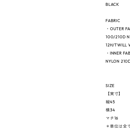
BLACK
FABRIC
・OUTER FA
100/210D 
12H/TWILL 
・INNER FA
NYLON 210D
SIZE
【実寸】
縦45
横34
マチ16
＊単位は全