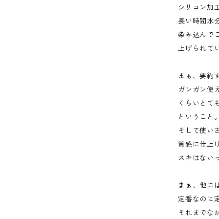
シリコン加
長い時間水
染み込んで
上げられて
まぁ、要約
ガンガン使
くらいとて
ということ
そして使い
質感に仕上
スキはない
まぁ、他に
定番なのに
それまでな