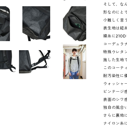
そして、な
形なのにと
小難しく言
表生地は経糸
緯糸に210
コーデュラ
特殊ウレタ
施した生地
このコーテ
耐汚染性に
ウォッシャ
ビンテージ
表面のシワ
独自の風合
さらに裏地
ナイロン糸にA