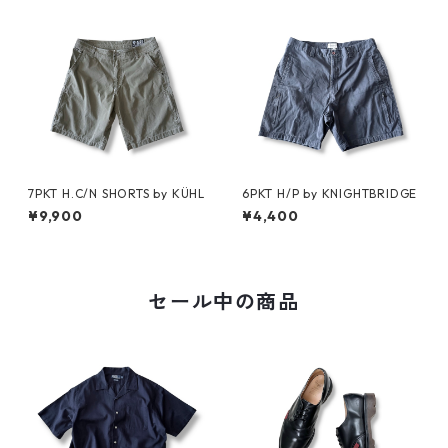
7PKT H.C/N SHORTS by KÜHL
6PKT H/P by KNIGHTBRIDGE
¥9,900
¥4,400
セール中の商品