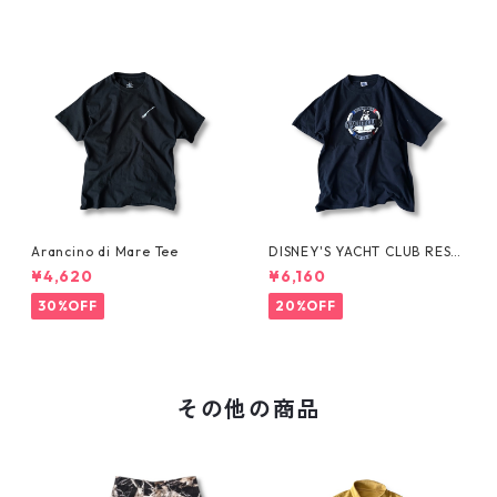
Arancino di Mare Tee
DISNEY'S YACHT CLUB RESO
RT Tee
¥4,620
¥6,160
30%OFF
20%OFF
その他の商品