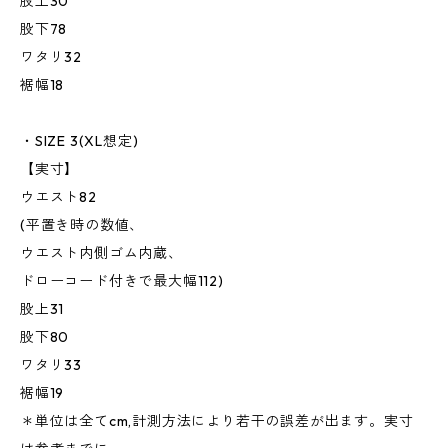
股上30
股下78
ワタリ32
裾幅18
・SIZE 3(XL想定)
【実寸】
ウエスト82
(平置き時の数値、
ウエスト内側ゴム内蔵、
ドローコード付きで最大幅112)
股上31
股下80
ワタリ33
裾幅19
＊単位は全てcm,計測方法により若干の誤差が出ます。実寸