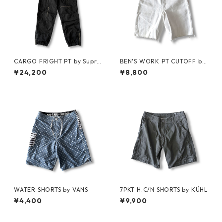
CARGO FRIGHT PT by Supre
BEN'S WORK PT CUTOFF by
me
Ben Davis
¥24,200
¥8,800
WATER SHORTS by VANS
7PKT H.C/N SHORTS by KÜHL
¥4,400
¥9,900