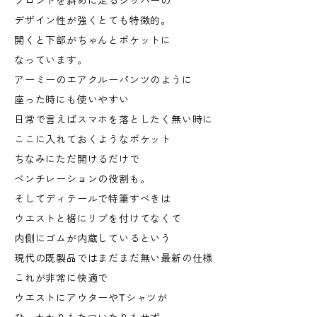
フロントを斜めに走るジッパーの
デザイン性が強くとても特徴的。
開くと下部がちゃんとポケットに
なっています。
アーミーのエアクルーパンツのように
座った時にも使いやすい
日常で言えばスマホを落としたく無い時に
ここに入れておくようなポケット
ちなみにただ開けるだけで
ベンチレーションの役割も。
そしてディテールで特筆すべきは
ウエストと裾にリブを付けてなくて
内側にゴムが内蔵しているという
現代の既製品ではまだまだ無い最新の仕様
これが非常に快適で
ウエストにアウターやTシャツが