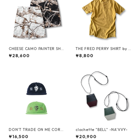
CHEESE CAMO PAINTER SHO
THE FRED PERRY SHIRT by F
RTS by Little Yarmouth
RED PERRY
¥28,600
¥8,800
DON’T TRADE ON ME CORD
clochette "BELL" -NA'VVY-
S CAP by Little Yarmouth
¥16,500
¥20,900