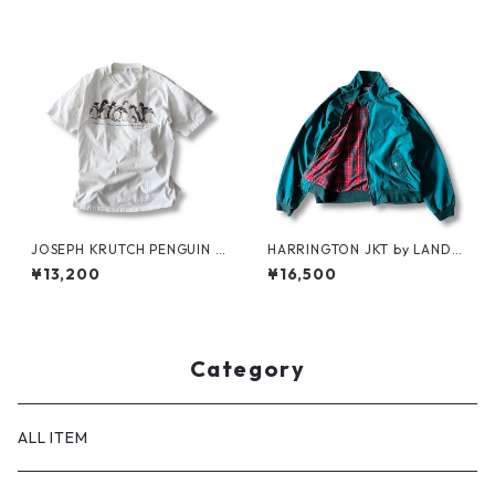
JOSEPH KRUTCH PENGUIN T
HARRINGTON JKT by LAND
ee by Jim Morris
S'END
¥13,200
¥16,500
Category
ALL ITEM