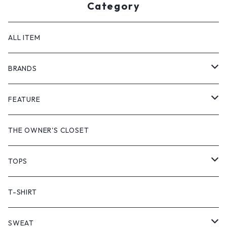
Category
ALL ITEM
BRANDS
GHOST ALMOSTBLACK
FEATURE
PRODUCT TWELVE
NEW VINTAGE
THE OWNER'S CLOSET
Supreme
BAICYCLON
VINTAGE OUTDOOR
TOPS
Stussy
ARC'TERYX
Little Yarmouth
RTW VINTAGE
JACKET
T-SHIRT
PATAGONIA
MANASTASH
HEAVY OUTER
SWEAT