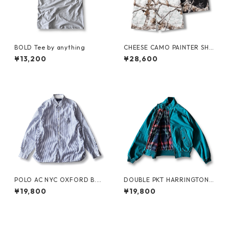
BOLD Tee by anything
CHEESE CAMO PAINTER SHO
RTS by Little Yarmouth
¥13,200
¥28,600
POLO AC NYC OXFORD B.D.
DOUBLE PKT HARRINGTON J
SHIRT by Polo Ralph Lauren
KT by LANDS'END
¥19,800
¥19,800