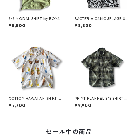
S/S MODAL SHIRT by ROYAL
BACTERIA CAMOUFLAGE S/S
ROBBINS
SHIRT For KMA
¥5,500
¥8,800
COTTON HAWAIIAN SHIRT by
PRINT FLANNEL S/S SHIRT by
PACIFIC LEGEND
COREFIGHTER
¥7,700
¥9,900
セール中の商品