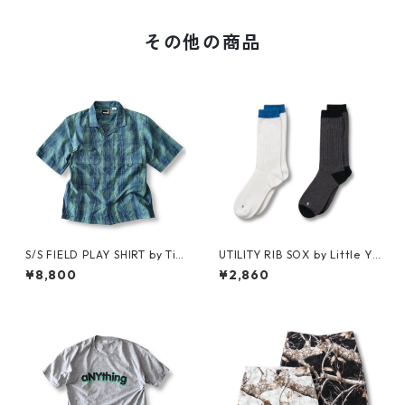
その他の商品
S/S FIELD PLAY SHIRT by Ti
UTILITY RIB SOX by Little Ya
mberland
rmouth
¥8,800
¥2,860