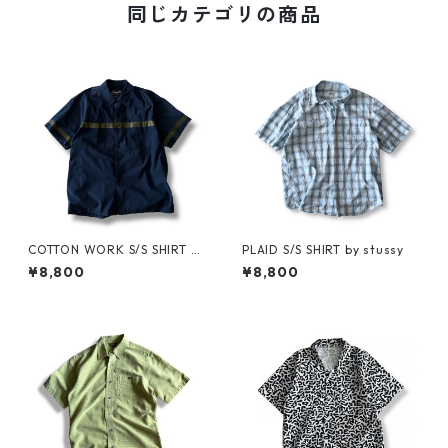
同じカテゴリの商品
COTTON WORK S/S SHIRT by
PLAID S/S SHIRT by stussy
stussy
¥8,800
¥8,800