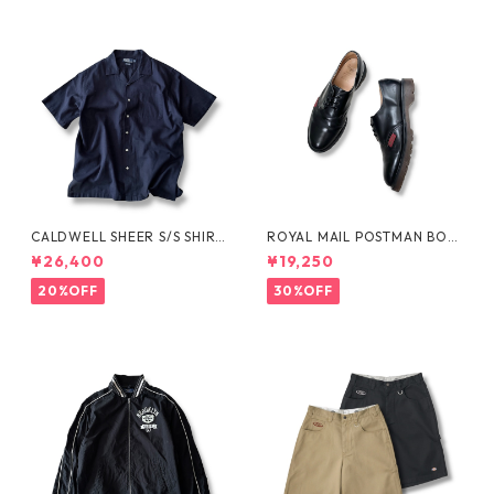
CALDWELL SHEER S/S SHIRT
ROYAL MAIL POSTMAN BOO
by Polo Ralph Lauren
TS by Dr.MARTENS
¥26,400
¥19,250
20%OFF
30%OFF