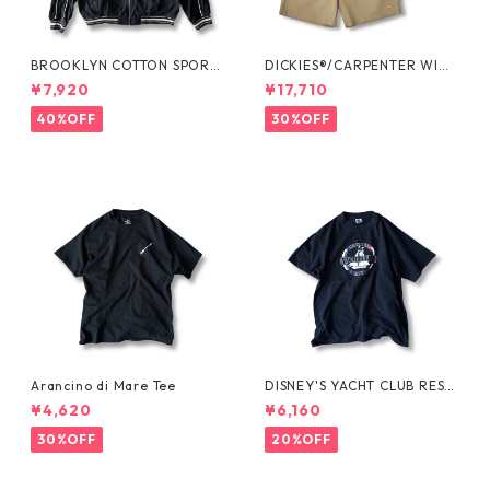
BROOKLYN COTTON SPORT
DICKIES®/CARPENTER WIDE
JKT by Polo Ralph Lauren
SHORTS -SEDAN ALL-PURPO
¥7,920
¥17,710
SE-
40%OFF
30%OFF
Arancino di Mare Tee
DISNEY'S YACHT CLUB RESO
RT Tee
¥4,620
¥6,160
30%OFF
20%OFF