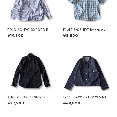
POLO AC NYC OXFORD B.D.
PLAID S/S SHIRT by stussy
SHIRT by Polo Ralph Lauren
¥19,800
¥8,800
STRETCH DRESS SHIRT by JIL
1936 506XX by LEVI'S VINTA
SANDER
GE GLOTHING NO-WASH
¥27,500
¥49,800