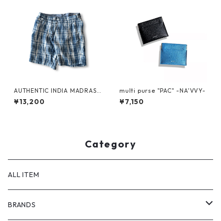
AUTHENTIC INDIA MADRAS
multi purse "PAC" -NA'VVY-
SHORTS by Polo Ralph Laure
¥13,200
¥7,150
n
Category
ALL ITEM
BRANDS