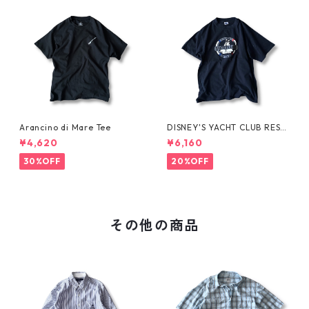
Arancino di Mare Tee
DISNEY'S YACHT CLUB RESO
RT Tee
¥4,620
¥6,160
30%OFF
20%OFF
その他の商品