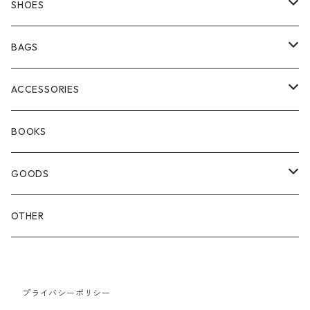
manewold
SHORT SLEEVE
HALF PANTS
SHOES
ChaosFissingClubxALLMOSTBLACK
KICKS
BAGS
WOODBLOCK
BOOTS
BACKPACK
ACCESSORIES
SEDAN ALL-PURPOSE
SHOULDER
EYE WEAR
BOOKS
OTHER BAGS
CAP&HAT
GOODS
GLOVES&SCARF
TOY
OTHER
BACKPACK
JEWELRY
VINYL
プライバシーポリシー
SHOULDER
PINS& PINBACK