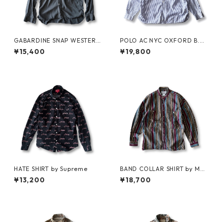
GABARDINE SNAP WESTERN
POLO AC NYC OXFORD B.D.
SHIRT by WYTHE
SHIRT by Polo Ralph Lauren
¥15,400
¥19,800
HATE SHIRT by Supreme
BAND COLLAR SHIRT by MA
RITHÉ FRANÇOIS GIRBAUD
¥13,200
¥18,700