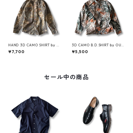
HAND 3D CAMO SHIRT by Cl
3D CAMO B.D.SHIRT by OUT
arfield Outdoors
FITTERS RIDGE
¥7,700
¥5,500
セール中の商品