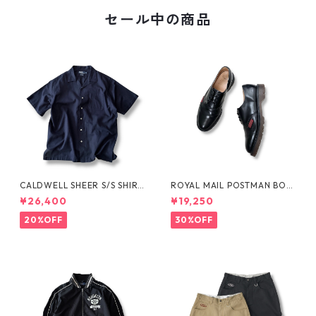
セール中の商品
CALDWELL SHEER S/S SHIRT
ROYAL MAIL POSTMAN BOO
by Polo Ralph Lauren
TS by Dr.MARTENS
¥26,400
¥19,250
20%OFF
30%OFF