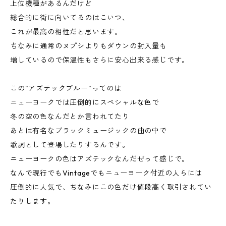
上位機種があるんだけど
総合的に街に向いてるのはこいつ、
これが最高の相性だと思います。
ちなみに通常のヌプシよりもダウンの封入量も
増しているので保温性もさらに安心出来る感じです。
この"アズテックブルー"ってのは
ニューヨークでは圧倒的にスペシャルな色で
冬の空の色なんだとか言われてたり
あとは有名なブラックミュージックの曲の中で
歌詞として登場したりするんです。
ニューヨークの色はアズテックなんだぜって感じで。
なんで現行でもVintageでもニューヨーク付近の人らには
圧倒的に人気で、ちなみにこの色だけ値段高く取引されてい
たりします。