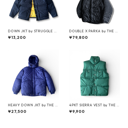
DOWN JKT by STRUGGLE G
DOUBLE X PARKA by THE N
EAR
ORTH FACE
¥13,200
¥79,800
HEAVY DOWN JKT by THE N
4PKT SIERRA VEST by THE N
ORTH FACE
ORTH FACE
¥27,500
¥9,900