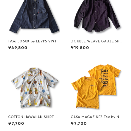
1936 506XX by LEVI'S VINTA
DOUBLE WEAVE GAUZE SHI
GE GLOTHING NO-WASH
RT by MIYAKE DESIGN STUDI
¥49,800
¥19,800
O
COTTON HAWAIIAN SHIRT by
CASA MAGAZINES Tee by Nei
PACIFIC LEGEND
ghborhood Spot
¥7,700
¥7,700