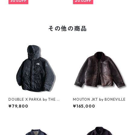
30%OFF
20%OFF
その他の商品
DOUBLE X PARKA by THE N
MOUTON JKT by BONEVILLE
ORTH FACE
¥79,800
¥165,000