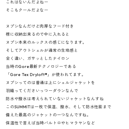
これはないんだよねー
そこもクールだよなー
ヌプシなんだけど肉厚なフード付き
襟に収納出来るので中に入れると
ヌプシ本来のルックスの感じになります。
そしてアウトシェルが通常の生地感と
全く違い、ガサッとしたナイロン
当時のGore最新テクノロジーである
「Gore Tex Dryloft®︎」が使われてます。
ヌプシってのは普通は上にシェルジャケットを
羽織ってくださいっつーダウンなんで
防水や撥水は考えられていないジャケットなんすね
このSUMMITは一枚で保温、撥水、そして防水性能まで
備えた最高のジャケットの一つなんですね。
保温性で言えば当時バルトロやヒマラヤンなど