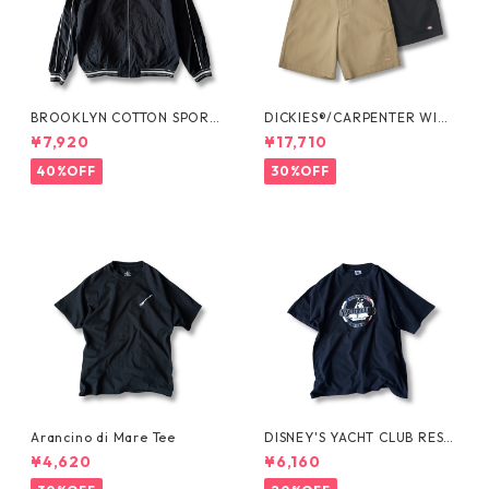
BROOKLYN COTTON SPORT
DICKIES®/CARPENTER WIDE
JKT by Polo Ralph Lauren
SHORTS -SEDAN ALL-PURPO
¥7,920
¥17,710
SE-
40%OFF
30%OFF
Arancino di Mare Tee
DISNEY'S YACHT CLUB RESO
RT Tee
¥4,620
¥6,160