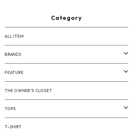
Category
ALL ITEM
BRANDS
GHOST ALMOSTBLACK
FEATURE
PRODUCT TWELVE
NEW VINTAGE
THE OWNER'S CLOSET
Supreme
BAICYCLON
VINTAGE OUTDOOR
TOPS
Stussy
ARC'TERYX
Little Yarmouth
RTW VINTAGE
JACKET
T-SHIRT