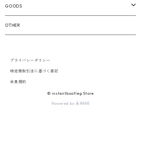
OTHER BAGS
CAP&HAT
GOODS
GLOVES&SCARF
TOY
OTHER
BACKPACK
JEWELRY
VINYL
プライバシーポリシー
SHOULDER
PINS& PINBACK
特定商取引法に基づく表記
SMALL BAG
会員規約
SOX
© instantbootleg Store
Powered by