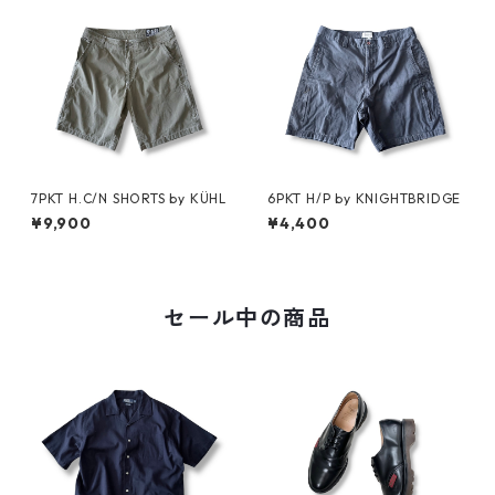
7PKT H.C/N SHORTS by KÜHL
6PKT H/P by KNIGHTBRIDGE
¥9,900
¥4,400
セール中の商品