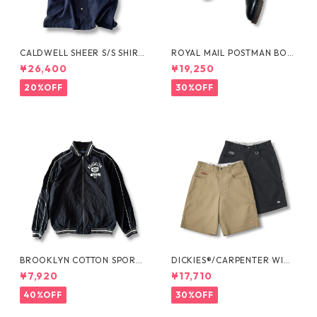
CALDWELL SHEER S/S SHIRT
ROYAL MAIL POSTMAN BOO
by Polo Ralph Lauren
TS by Dr.MARTENS
¥26,400
¥19,250
20%OFF
30%OFF
BROOKLYN COTTON SPORT
DICKIES®/CARPENTER WIDE
JKT by Polo Ralph Lauren
SHORTS -SEDAN ALL-PURPO
¥7,920
¥17,710
SE-
40%OFF
30%OFF