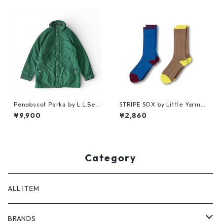
Penobscot Parka by L.L.Bea
STRIPE SOX by Little Yarmo
n
uth
¥9,900
¥2,860
Category
ALL ITEM
BRANDS