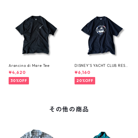
Arancino di Mare Tee
DISNEY'S YACHT CLUB RESO
RT Tee
¥4,620
¥6,160
30%OFF
20%OFF
その他の商品