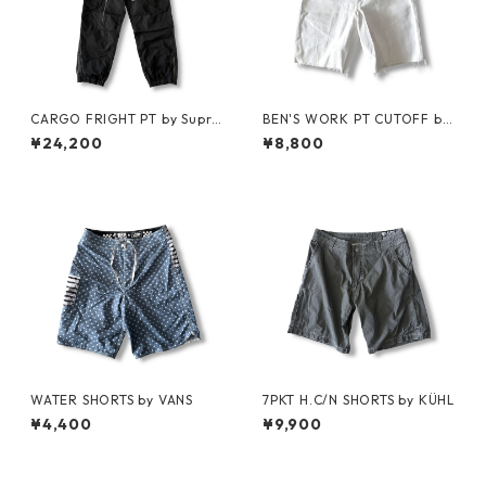
CARGO FRIGHT PT by Supre
BEN'S WORK PT CUTOFF by
me
Ben Davis
¥24,200
¥8,800
WATER SHORTS by VANS
7PKT H.C/N SHORTS by KÜHL
¥4,400
¥9,900