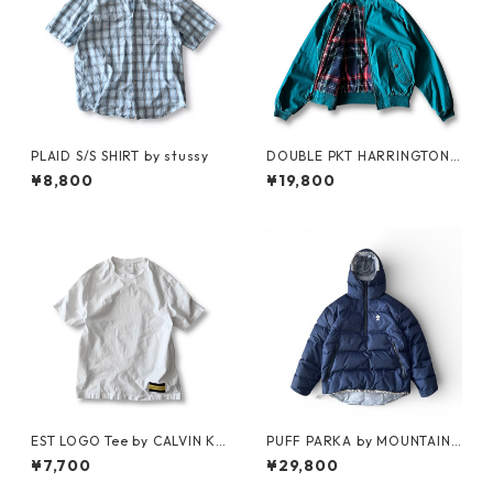
PLAID S/S SHIRT by stussy
DOUBLE PKT HARRINGTON J
KT by LANDS'END
¥8,800
¥19,800
EST LOGO Tee by CALVIN KL
PUFF PARKA by MOUNTAIN
EIN JEANS ESTABLISHED.1978
RESEARCH
¥7,700
¥29,800