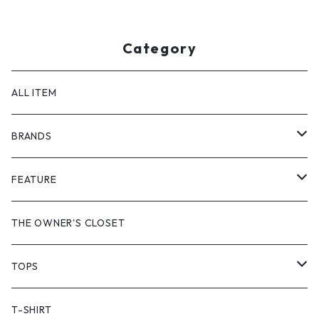
Category
ALL ITEM
BRANDS
GHOST ALMOSTBLACK
FEATURE
PRODUCT TWELVE
NEW VINTAGE
THE OWNER'S CLOSET
Supreme
BAICYCLON
VINTAGE OUTDOOR
TOPS
Stussy
ARC'TERYX
Little Yarmouth
RTW VINTAGE
JACKET
T-SHIRT