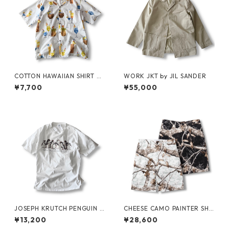
COTTON HAWAIIAN SHIRT by
WORK JKT by JIL SANDER
PACIFIC LEGEND
¥7,700
¥55,000
JOSEPH KRUTCH PENGUIN T
CHEESE CAMO PAINTER SHO
ee by Jim Morris
RTS by Little Yarmouth
¥13,200
¥28,600