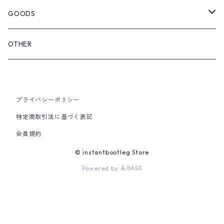
OTHER BAGS
CAP&HAT
GOODS
GLOVES&SCARF
TOY
OTHER
BACKPACK
JEWELRY
VINYL
プライバシーポリシー
SHOULDER
PINS& PINBACK
特定商取引法に基づく表記
SMALL BAG
会員規約
SOX
© instantbootleg Store
Powered by