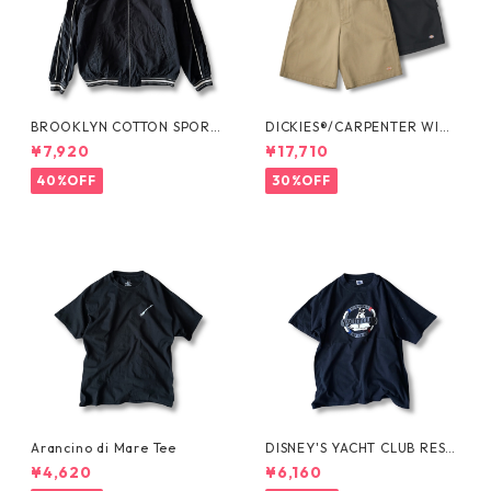
BROOKLYN COTTON SPORT
DICKIES®/CARPENTER WIDE
JKT by Polo Ralph Lauren
SHORTS -SEDAN ALL-PURPO
¥7,920
¥17,710
SE-
40%OFF
30%OFF
Arancino di Mare Tee
DISNEY'S YACHT CLUB RESO
RT Tee
¥4,620
¥6,160