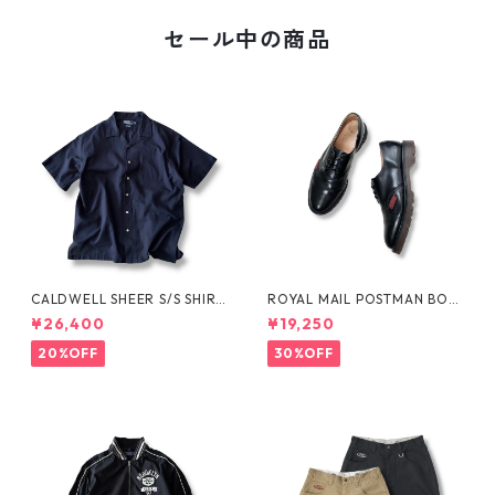
セール中の商品
CALDWELL SHEER S/S SHIRT
ROYAL MAIL POSTMAN BOO
by Polo Ralph Lauren
TS by Dr.MARTENS
¥26,400
¥19,250
20%OFF
30%OFF