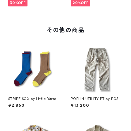
30%OFF
20%OFF
その他の商品
STRIPE SOX by Little Yarmo
POPLIN UTILITY PT by POST
uth
OʼALLS
¥2,860
¥13,200