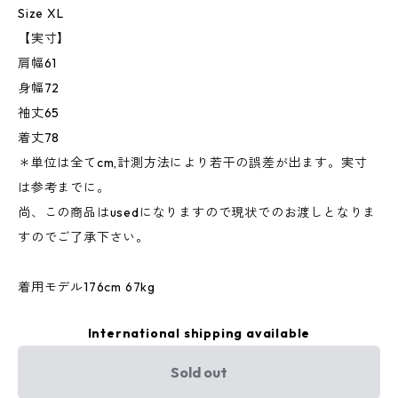
Size XL
【実寸】
肩幅61
身幅72
袖丈65
着丈78
＊単位は全てcm,計測方法により若干の誤差が出ます。実寸
は参考までに。
尚、この商品はusedになりますので現状でのお渡しとなりま
すのでご了承下さい。
着用モデル176cm 67kg
International shipping available
Sold out