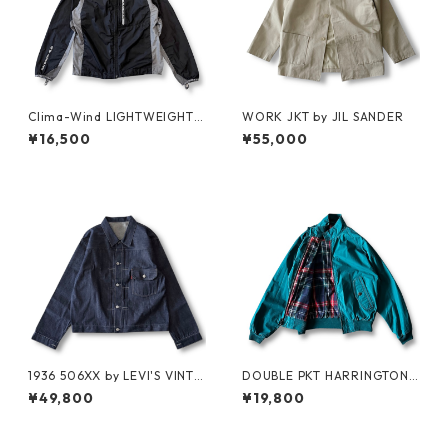
Clima-Wind LIGHTWEIGHT J
WORK JKT by JIL SANDER
KT by SALOMON
¥16,500
¥55,000
1936 506XX by LEVI'S VINTA
DOUBLE PKT HARRINGTON J
GE GLOTHING NO-WASH
KT by LANDS'END
¥49,800
¥19,800