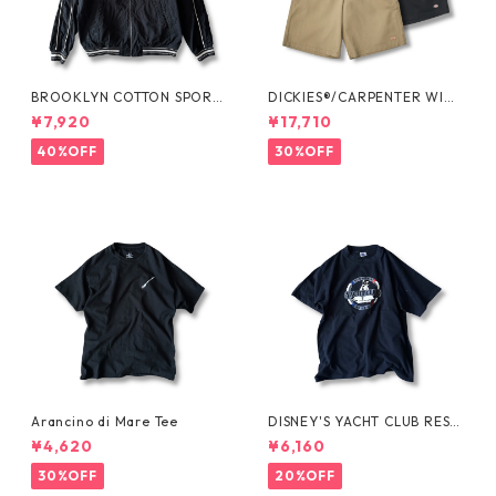
BROOKLYN COTTON SPORT
DICKIES®/CARPENTER WIDE
JKT by Polo Ralph Lauren
SHORTS -SEDAN ALL-PURPO
¥7,920
¥17,710
SE-
40%OFF
30%OFF
Arancino di Mare Tee
DISNEY'S YACHT CLUB RESO
RT Tee
¥4,620
¥6,160
30%OFF
20%OFF