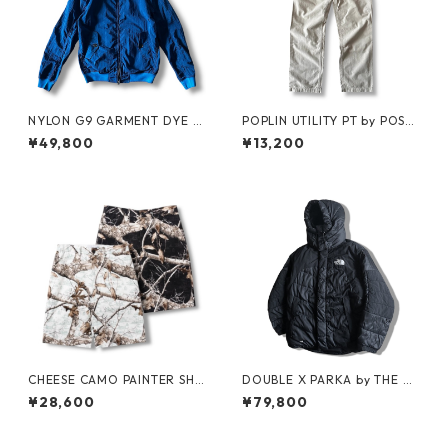
NYLON G9 GARMENT DYE b
POPLIN UTILITY PT by POST
y BARACUTA
OʼALLS
¥49,800
¥13,200
CHEESE CAMO PAINTER SHO
DOUBLE X PARKA by THE N
RTS by Little Yarmouth
ORTH FACE
¥28,600
¥79,800