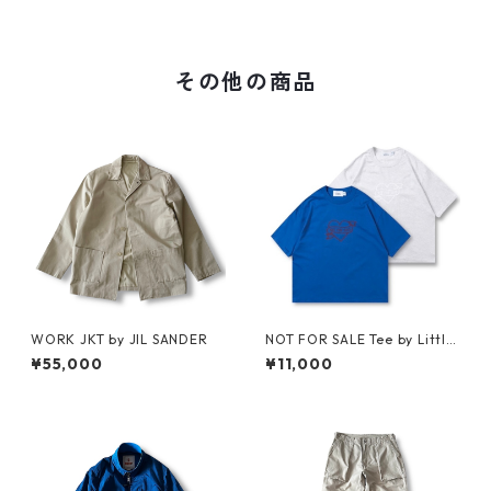
その他の商品
WORK JKT by JIL SANDER
NOT FOR SALE Tee by Little
Yarmouth
¥55,000
¥11,000