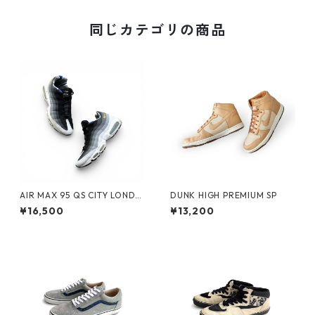
同じカテゴリの商品
AIR MAX 95 QS CITY LONDO
DUNK HIGH PREMIUM SP
N by NIKE
¥16,500
¥13,200