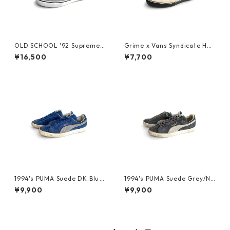
OLD SCHOOL '92 Supreme
Grime x Vans Syndicate Hal
X VANS 2010
f Cab
¥16,500
¥7,700
1994's PUMA Suede DK.Blu
1994's PUMA Suede Grey/Na
e/Storm Grey
tural
¥9,900
¥9,900