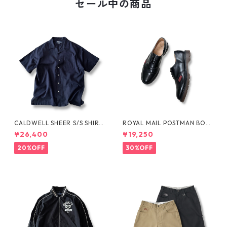
セール中の商品
CALDWELL SHEER S/S SHIRT
ROYAL MAIL POSTMAN BOO
by Polo Ralph Lauren
TS by Dr.MARTENS
¥26,400
¥19,250
20%OFF
30%OFF