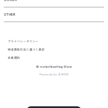
GLOVES&SCARF
TOY
OTHER
BACKPACK
JEWELRY
VINYL
プライバシーポリシー
SHOULDER
PINS& PINBACK
特定商取引法に基づく表記
SMALL BAG
会員規約
SOX
© instantbootleg Store
Powered by