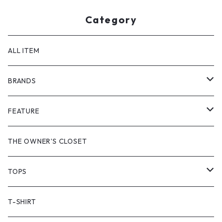
Category
ALL ITEM
BRANDS
GHOST ALMOSTBLACK
FEATURE
PRODUCT TWELVE
NEW VINTAGE
THE OWNER'S CLOSET
Supreme
BAICYCLON
VINTAGE OUTDOOR
TOPS
Stussy
ARC'TERYX
Little Yarmouth
RTW VINTAGE
JACKET
T-SHIRT