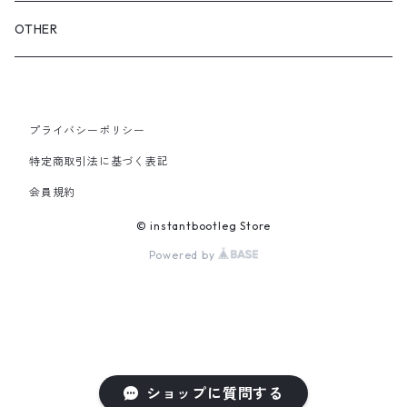
GLOVES&SCARF
TOY
OTHER
BACKPACK
JEWELRY
VINYL
プライバシーポリシー
SHOULDER
PINS& PINBACK
特定商取引法に基づく表記
SMALL BAG
会員規約
SOX
© instantbootleg Store
Powered by
ショップに質問する