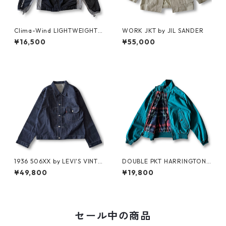
Clima-Wind LIGHTWEIGHT J
WORK JKT by JIL SANDER
KT by SALOMON
¥16,500
¥55,000
1936 506XX by LEVI'S VINTA
DOUBLE PKT HARRINGTON J
GE GLOTHING NO-WASH
KT by LANDS'END
¥49,800
¥19,800
セール中の商品