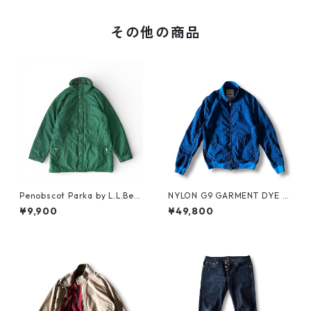
その他の商品
Penobscot Parka by L.L.Bea
NYLON G9 GARMENT DYE b
n
y BARACUTA
¥9,900
¥49,800