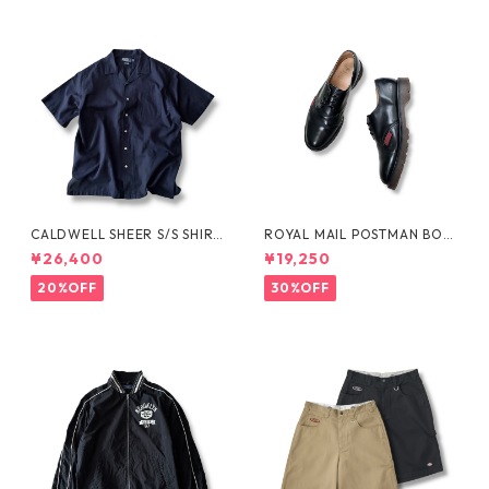
CALDWELL SHEER S/S SHIRT
ROYAL MAIL POSTMAN BOO
by Polo Ralph Lauren
TS by Dr.MARTENS
¥26,400
¥19,250
20%OFF
30%OFF