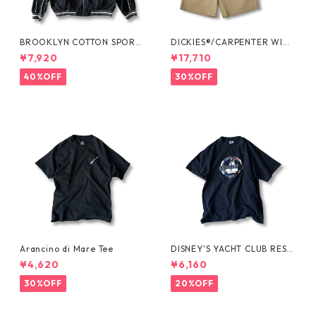
BROOKLYN COTTON SPORT
DICKIES®/CARPENTER WIDE
JKT by Polo Ralph Lauren
SHORTS -SEDAN ALL-PURPO
¥7,920
¥17,710
SE-
40%OFF
30%OFF
Arancino di Mare Tee
DISNEY'S YACHT CLUB RESO
RT Tee
¥4,620
¥6,160
30%OFF
20%OFF