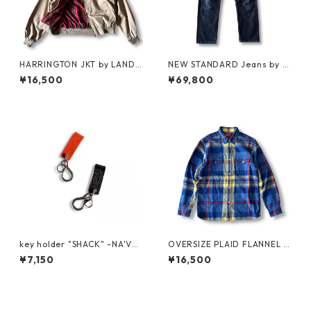
HARRINGTON JKT by LAND
NEW STANDARD Jeans by A.
S'END
P.C. x Supreme
¥16,500
¥69,800
key holder "SHACK" -NA'VV
OVERSIZE PLAID FLANNEL S
Y-
HIRT by Supreme
¥7,150
¥16,500