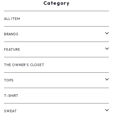
Category
ALL ITEM
BRANDS
GHOST ALMOSTBLACK
FEATURE
PRODUCT TWELVE
NEW VINTAGE
THE OWNER'S CLOSET
Supreme
BAICYCLON
VINTAGE OUTDOOR
TOPS
Stussy
ARC'TERYX
Little Yarmouth
RTW VINTAGE
JACKET
T-SHIRT
PATAGONIA
MANASTASH
HEAVY OUTER
SWEAT