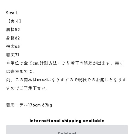
Size L
【実寸】
肩幅52
身幅62
袖丈63
着丈71
＊単位は全てcm,計測方法により若干の誤差が出ます。実寸
は参考までに。
尚、この商品はusedになりますので現状でのお渡しとなりま
すのでご了承下さい。
着用モデル176cm 67kg
International shipping available
Sold out