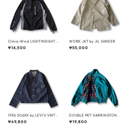
Clima-Wind LIGHTWEIGHT J
WORK JKT by JIL SANDER
KT by SALOMON
¥16,500
¥55,000
1936 506XX by LEVI'S VINTA
DOUBLE PKT HARRINGTON J
GE GLOTHING NO-WASH
KT by LANDS'END
¥49,800
¥19,800