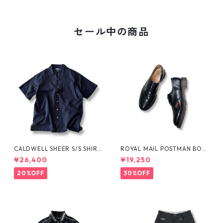
セール中の商品
CALDWELL SHEER S/S SHIRT
ROYAL MAIL POSTMAN BOO
by Polo Ralph Lauren
TS by Dr.MARTENS
¥26,400
¥19,250
20%OFF
30%OFF