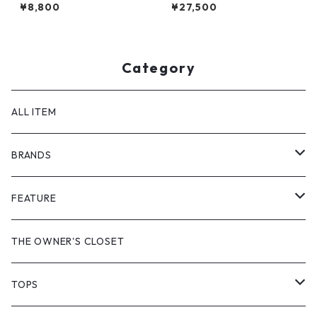
-
¥8,800
¥27,500
Category
ALL ITEM
BRANDS
GHOST ALMOSTBLACK
FEATURE
PRODUCT TWELVE
NEW VINTAGE
THE OWNER'S CLOSET
Supreme
BAICYCLON
VINTAGE OUTDOOR
TOPS