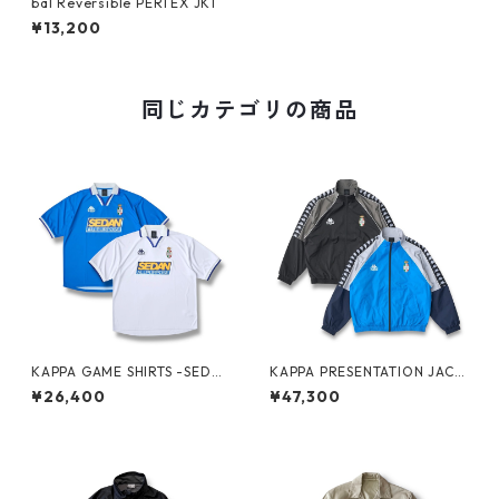
bal Reversible PERTEX JKT
¥13,200
同じカテゴリの商品
KAPPA GAME SHIRTS -SEDA
KAPPA PRESENTATION JACK
N ALL-PURPOSE-
ET -SEDAN ALL-PURPOSE-
¥26,400
¥47,300