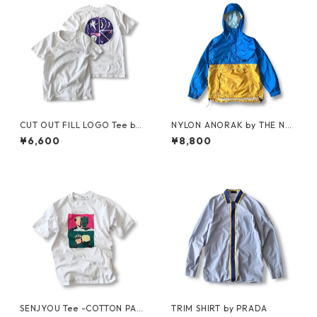
CUT OUT FILL LOGO Tee by
NYLON ANORAK by THE NO
Polar Skate Co.
RTH FACE
¥6,600
¥8,800
SENJYOU Tee -COTTON PAN
TRIM SHIRT by PRADA