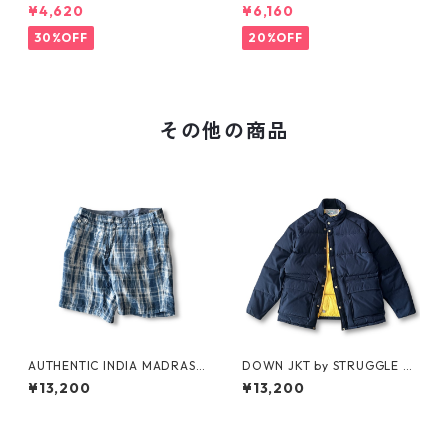
RT Tee
¥4,620
¥6,160
30%OFF
20%OFF
その他の商品
AUTHENTIC INDIA MADRAS
DOWN JKT by STRUGGLE G
SHORTS by Polo Ralph Laure
EAR
¥13,200
¥13,200
n