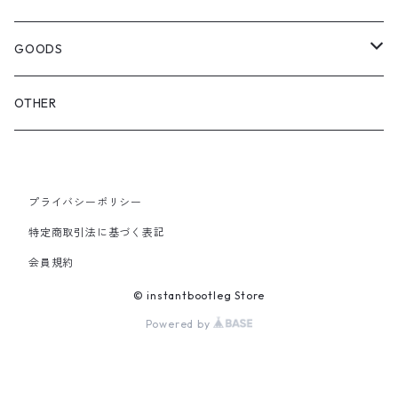
OTHER BAGS
CAP&HAT
GOODS
GLOVES&SCARF
TOY
OTHER
BACKPACK
JEWELRY
VINYL
プライバシーポリシー
SHOULDER
PINS& PINBACK
特定商取引法に基づく表記
SMALL BAG
会員規約
SOX
© instantbootleg Store
Powered by