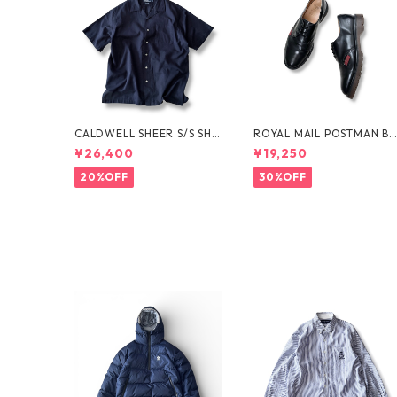
CALDWELL SHEER S/S SHI
ROYAL MAIL POSTMAN B
RT by Polo Ralph Lauren
OTS by Dr.MARTENS
¥26,400
¥19,250
20%OFF
30%OFF