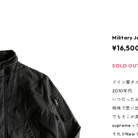
Military 
¥16,50
SOLD OU
ドイツ軍タ
2010年代
いつだった
地味で思い
でもそこが
suprem
それがNew 