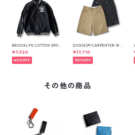
O
BROOKLYN COTTON SPOR
DICKIES®/CARPENTER WI
T JKT by Polo Ralph Laure
DE SHORTS -SEDAN ALL-P
¥7,920
¥17,710
n
URPOSE-
40%OFF
30%OFF
その他の商品