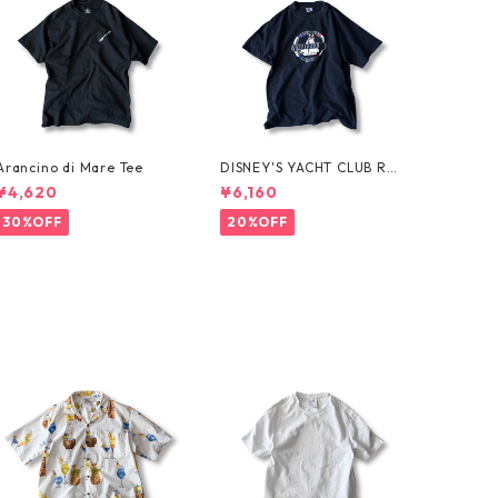
Arancino di Mare Tee
DISNEY'S YACHT CLUB RES
ORT Tee
¥4,620
¥6,160
30%OFF
20%OFF