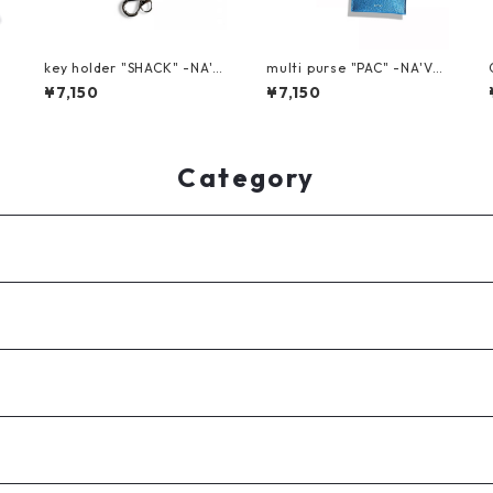
key holder "SHACK" -NA'V
multi purse "PAC" -NA'VV
u
VY-
Y-
¥7,150
¥7,150
Category