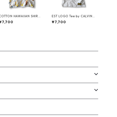
COTTON HAWAIIAN SHIRT
EST LOGO Tee by CALVIN
by PACIFIC LEGEND
KLEIN JEANS ESTABLISHE
¥7,700
¥7,700
D.1978