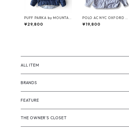
PUFF PARKA by MOUNTAI
POLO AC NYC OXFORD B.
N RESEARCH
D.SHIRT by Polo Ralph La
¥29,800
¥19,800
ren
ALL ITEM
BRANDS
GHOST ALMOSTBLACK
FEATURE
PRODUCT TWELVE
NEW VINTAGE
THE OWNER'S CLOSET