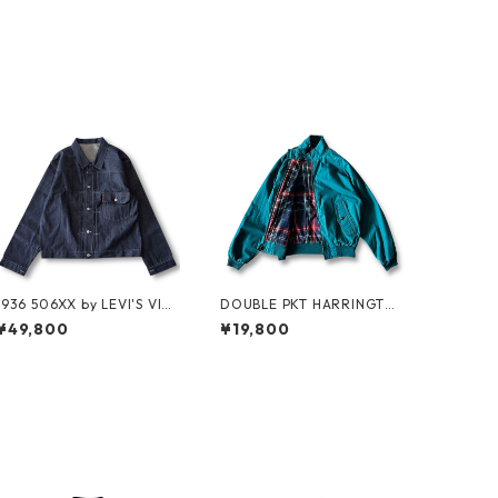
1936 506XX by LEVI'S VINT
DOUBLE PKT HARRINGTO
AGE GLOTHING NO-WASH
N JKT by LANDS'END
¥49,800
¥19,800