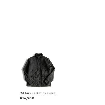
Military Jacket by suprem
e
¥16,500