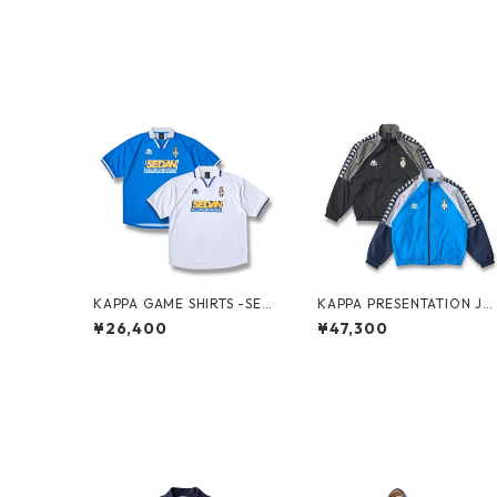
KAPPA GAME SHIRTS -SED
KAPPA PRESENTATION JA
AN ALL-PURPOSE-
KET -SEDAN ALL-PURPOS
¥26,400
¥47,300
E-