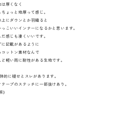
地は厚くなく
もちょっと地厚って感じ。
の上にダウンとか羽織ると
かっこいいインナーになるかと思います。
んだ感じも凄くいいです。
グに記載があるように
るコットン素材なんで
れど軽い雨に耐性がある生地です。
全体的に褪せとスレがあります。
クテープのステッチに一部抜けあり。
照)