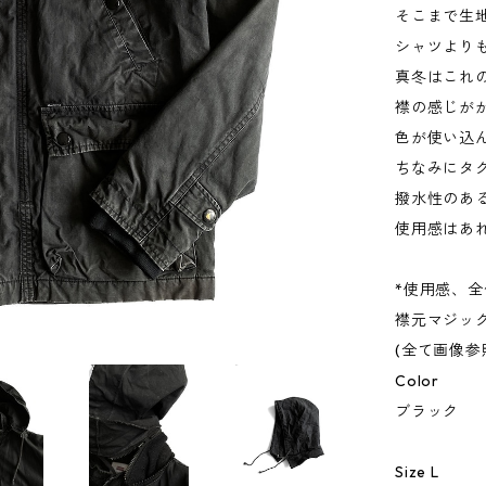
そこまで生
シャツより
真冬はこれ
襟の感じが
色が使い込
ちなみにタ
撥水性のあ
使用感はあ
*使用感、
襟元マジッ
(全て画像参
Color
ブラック
Size L