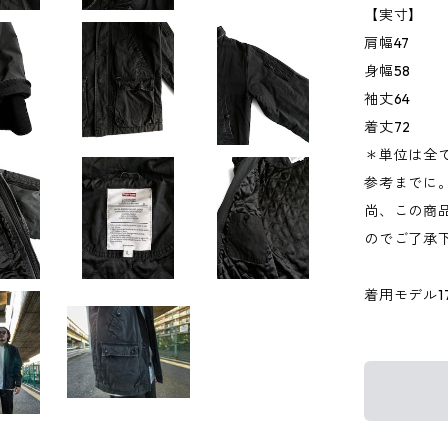
【実寸】
肩幅47
身幅58
袖丈64
着丈72
＊単位は全
参考までに
尚、この商品
のでご了承
着用モデル176