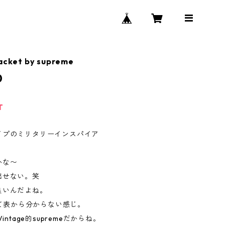
Jacket by supreme
0
T
イプのミリタリーインスパイア
かな〜
出せない。笑
良いんだよね。
eって表から分からない感じ。
Vintage的supremeだからね。