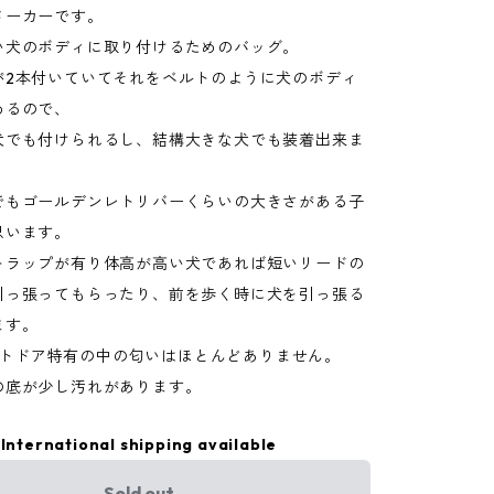
メーカーです。
い犬のボディに取り付けるためのバッグ。
が2本付いていてそれをベルトのように犬のボディ
めるので、
犬でも付けられるし、結構大きな犬でも装着出来ま
でもゴールデンレトリバーくらいの大きさがある子
思います。
トラップが有り体高が高い犬であれば短いリードの
引っ張ってもらったり、前を歩く時に犬を引っ張る
ます。
eアウトドア特有の中の匂いはほとんどありません。
の底が少し汚れがあります。
International shipping available
Sold out