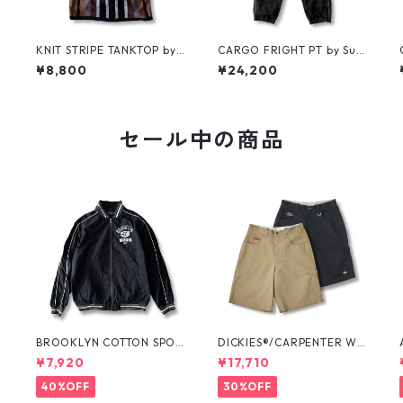
R
KNIT STRIPE TANKTOP by
CARGO FRIGHT PT by Sup
Supreme
reme
¥8,800
¥24,200
セール中の商品
O
BROOKLYN COTTON SPOR
DICKIES®/CARPENTER WI
T JKT by Polo Ralph Laure
DE SHORTS -SEDAN ALL-P
¥7,920
¥17,710
n
URPOSE-
40%OFF
30%OFF