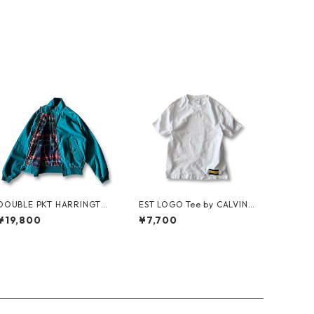
DOUBLE PKT HARRINGTO
EST LOGO Tee by CALVIN
N JKT by LANDS'END
KLEIN JEANS ESTABLISHE
¥19,800
¥7,700
D.1978