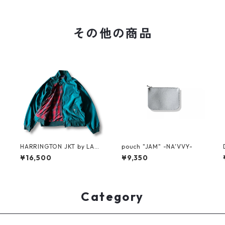
その他の商品
P
HARRINGTON JKT by LAN
pouch "JAM" -NA'VVY-
DS'END
¥16,500
¥9,350
Category