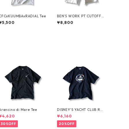
CFCxKUUMBAxRADIAL Tee
BEN'S WORK PT CUTOFF b
y Ben Davis
¥5,500
¥8,800
Arancino di Mare Tee
DISNEY'S YACHT CLUB RES
ORT Tee
¥4,620
¥6,160
30%OFF
20%OFF