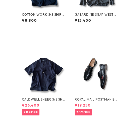
COTTON WORK S/S SHIRT
GABARDINE SNAP WESTE
by stussy
N SHIRT by WYTHE
¥8,800
¥15,400
CALDWELL SHEER S/S SHI
ROYAL MAIL POSTMAN B
RT by Polo Ralph Lauren
OTS by Dr.MARTENS
¥26,400
¥19,250
20%OFF
30%OFF