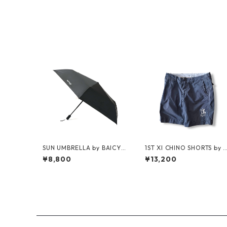
SUN UMBRELLA by BAICYC
1ST XI CHINO SHORTS by 
LON
olo Ralph Lauren
¥8,800
¥13,200