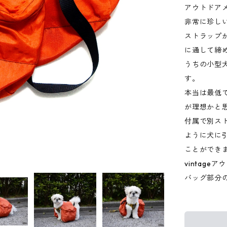
アウトドア
非常に珍し
ストラップ
に通して締
うちの小型
す。
本当は最低
が理想かと
付属で別ス
ように犬に
ことができ
vintag
バッグ部分