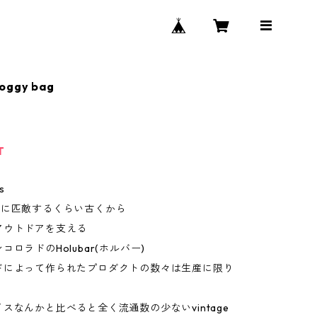
doggy bag
T
s
auerに匹敵するくらい古くから
アウトドアを支える
コロラドのHolubar(ホルバー)
ドによって作られたプロダクトの数々は生産に限り
スなんかと比べると全く流通数の少ないvintage