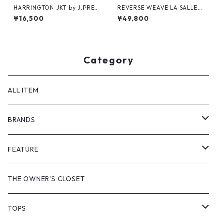
HARRINGTON JKT by J.PRES
REVERSE WEAVE LA SALLE
S
MILITARY ACADEMY by CHA
¥16,500
¥49,800
MPION
Category
ALL ITEM
BRANDS
GHOST ALMOSTBLACK
FEATURE
PRODUCT TWELVE
NEW VINTAGE
THE OWNER'S CLOSET
Supreme
BAICYCLON
VINTAGE OUTDOOR
TOPS