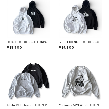
DOO HOODIE -COTTONPAN
BEST FRIEND HOODIE -COT
-
TONPAN-
¥18,700
¥19,800
CT-14 BOB Tee -COTTON PA
Madness SWEAT -COTTON P
N-
AN-