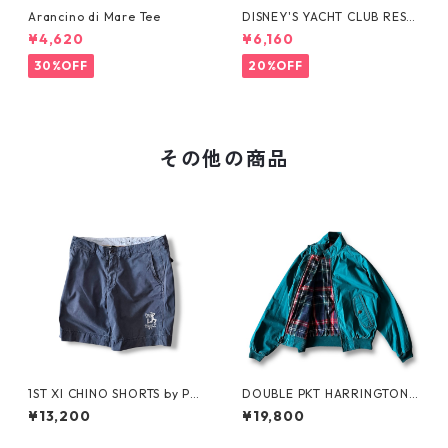
Arancino di Mare Tee
DISNEY'S YACHT CLUB RESO
RT Tee
¥4,620
¥6,160
30%OFF
20%OFF
その他の商品
1ST XI CHINO SHORTS by Pol
DOUBLE PKT HARRINGTON J
o Ralph Lauren
KT by LANDS'END
¥13,200
¥19,800