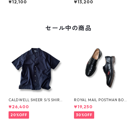
¥12,100
¥13,200
セール中の商品
CALDWELL SHEER S/S SHIRT
ROYAL MAIL POSTMAN BOO
by Polo Ralph Lauren
TS by Dr.MARTENS
¥26,400
¥19,250
20%OFF
30%OFF