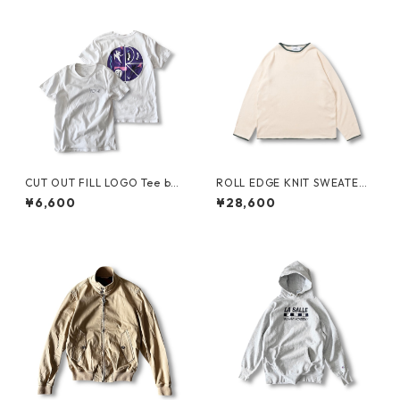
CUT OUT FILL LOGO Tee by
ROLL EDGE KNIT SWEATER
Polar Skate Co.
by Little Yarmouth
¥6,600
¥28,600