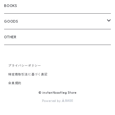
SEDAN ALL-PURPOSE
SHOULDER
EYE WEAR
BOOKS
OTHER BAGS
CAP&HAT
GOODS
GLOVES&SCARF
TOY
OTHER
BACKPACK
JEWELRY
VINYL
プライバシーポリシー
SHOULDER
PINS& PINBACK
特定商取引法に基づく表記
SMALL BAG
会員規約
SOX
© instantbootleg Store
Powered by