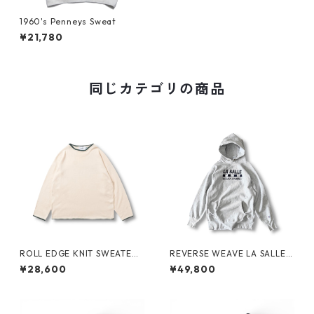
1960's Penneys Sweat
¥21,780
同じカテゴリの商品
ROLL EDGE KNIT SWEATER
REVERSE WEAVE LA SALLE
by Little Yarmouth
MILITARY ACADEMY by CHA
¥28,600
¥49,800
MPION