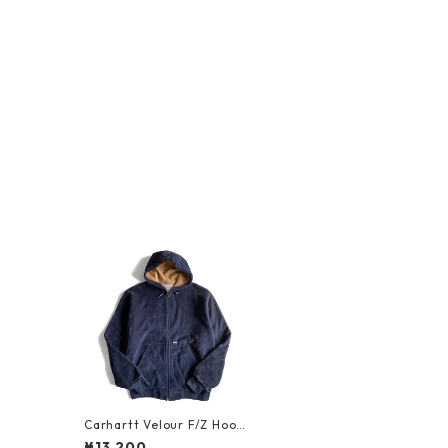
Carhartt Velour F/Z Hoodi
e_2
¥13,200