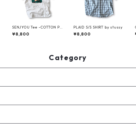
m
SENJYOU Tee -COTTON PA
PLAID S/S SHIRT by stussy
N-
¥8,800
¥8,800
Category