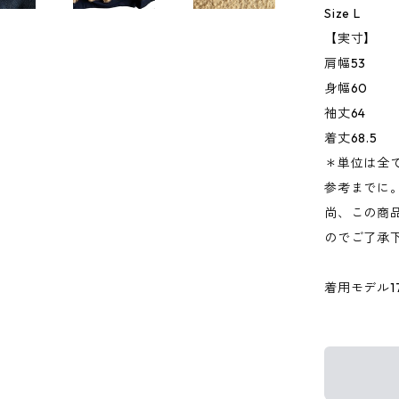
Size L
【実寸】
肩幅53
身幅60
袖丈64
着丈68.5
＊単位は全
参考までに
尚、この商品
のでご了承
着用モデル176