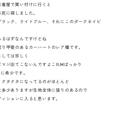
古着屋で買い付けに行くと
必死に探しました。
ブラック、ライトブルー、それにこのダークネイビ
あるはずなんですけどね
掘り甲斐のあるカーハートのレア種です。
にしては珍しく
ズマジ出てこないんですよこれMばっかり
らに希少です。
、クタクタになってるのがほとんど
は多少ありますが生地全体に張りのあるので
ディションに入ると思います。