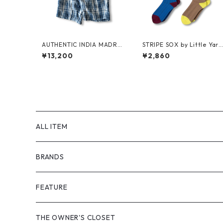
AUTHENTIC INDIA MADRA
STRIPE SOX by Little Yar
S SHORTS by Polo Ralph La
outh
¥13,200
¥2,860
uren
ALL ITEM
BRANDS
GHOST ALMOSTBLACK
FEATURE
PRODUCT TWELVE
NEW VINTAGE
THE OWNER'S CLOSET