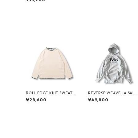
ROLL EDGE KNIT SWEATE
REVERSE WEAVE LA SALL
R by Little Yarmouth
MILITARY ACADEMY by C
¥28,600
¥49,800
AMPION