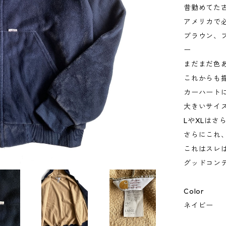
昔勤めてた
アメリカで
ブラウン、
ー
まだまだ色
これからも
カーハート
大きいサイ
LやXLはさ
さらにこれ
これはスレ
グッドコン
Color
ネイビー