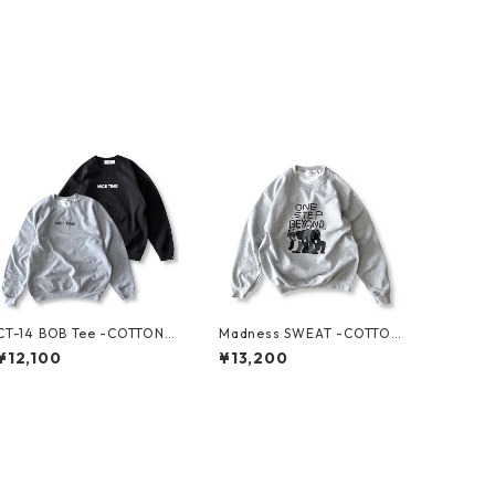
CT-14 BOB Tee -COTTON P
Madness SWEAT -COTTON
AN-
PAN-
¥12,100
¥13,200