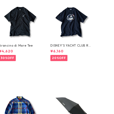
Arancino di Mare Tee
DISNEY'S YACHT CLUB RES
ORT Tee
¥4,620
¥6,160
30%OFF
20%OFF