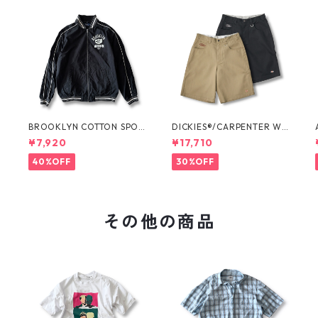
O
BROOKLYN COTTON SPOR
DICKIES®/CARPENTER WI
T JKT by Polo Ralph Laure
DE SHORTS -SEDAN ALL-P
¥7,920
¥17,710
n
URPOSE-
40%OFF
30%OFF
その他の商品