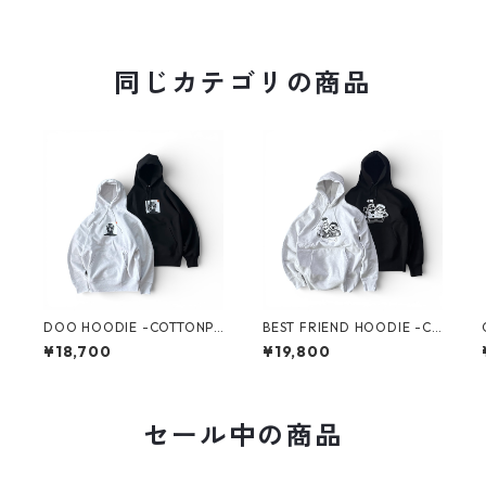
同じカテゴリの商品
E
DOO HOODIE -COTTONPA
BEST FRIEND HOODIE -CO
H
N-
TTONPAN-
¥18,700
¥19,800
セール中の商品