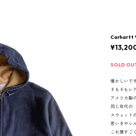
Carhartt 
¥13,20
SOLD OU
懐かしいで
そもそもレ
アメリカ製
同じ年代の
スウェット
思いきやシ
これ僕すご