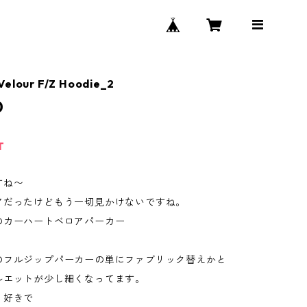
Velour F/Z Hoodie_2
0
T
すね〜
アだったけどもう一切見かけないですね。
のカーハートベロアパーカー
のフルジップパーカーの単にファブリック替えかと
ルエットが少し細くなってます。
く好きで