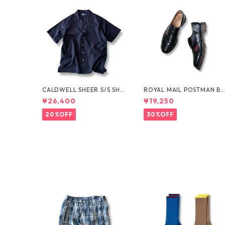
CALDWELL SHEER S/S SHI
ROYAL MAIL POSTMAN B
RT by Polo Ralph Lauren
OTS by Dr.MARTENS
¥26,400
¥19,250
20%OFF
30%OFF