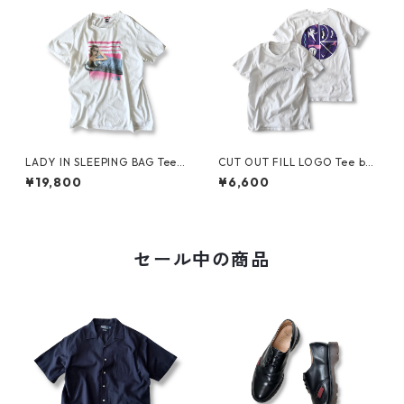
LADY IN SLEEPING BAG Tee
CUT OUT FILL LOGO Tee by
by THE NORTH FACE
Polar Skate Co.
¥19,800
¥6,600
セール中の商品