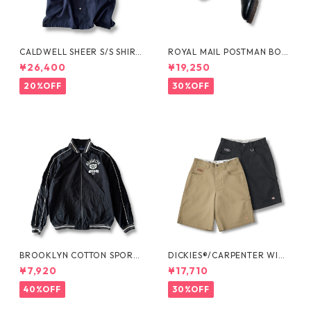
CALDWELL SHEER S/S SHIRT
ROYAL MAIL POSTMAN BOO
by Polo Ralph Lauren
TS by Dr.MARTENS
¥26,400
¥19,250
20%OFF
30%OFF
BROOKLYN COTTON SPORT
DICKIES®/CARPENTER WIDE
JKT by Polo Ralph Lauren
SHORTS -SEDAN ALL-PURPO
¥7,920
¥17,710
SE-
40%OFF
30%OFF