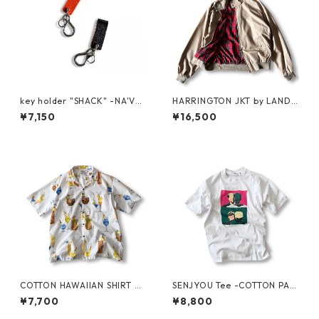
key holder "SHACK" -NA'VV
HARRINGTON JKT by LAND
Y-
S'END
¥7,150
¥16,500
COTTON HAWAIIAN SHIRT by
SENJYOU Tee -COTTON PAN
PACIFIC LEGEND
-
¥7,700
¥8,800