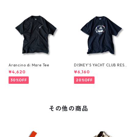
Arancino di Mare Tee
DISNEY'S YACHT CLUB RESO
RT Tee
¥4,620
¥6,160
30%OFF
20%OFF
その他の商品