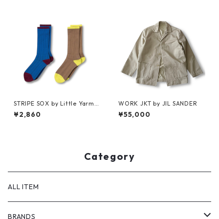
STRIPE SOX by Little Yarmo
WORK JKT by JIL SANDER
uth
¥2,860
¥55,000
Category
ALL ITEM
BRANDS