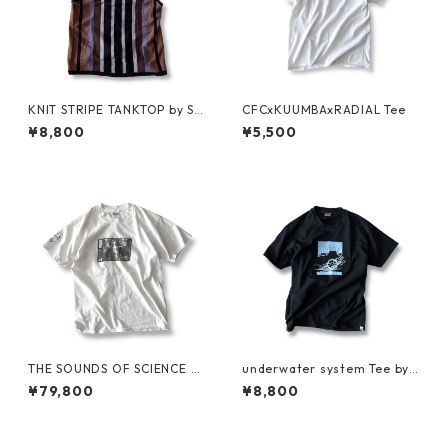
KNIT STRIPE TANKTOP by Su
CFCxKUUMBAxRADIAL Tee
preme
¥8,800
¥5,500
THE SOUNDS OF SCIENCE fo
underwater system Tee by S
r Grand Royal Tee by BEASTI
ARCASTIC
¥79,800
¥8,800
E BOYS