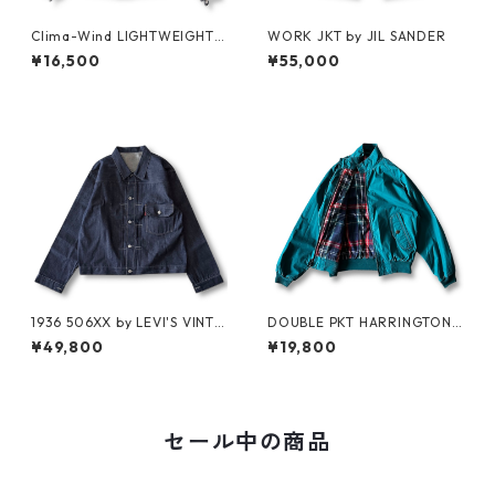
Clima-Wind LIGHTWEIGHT J
WORK JKT by JIL SANDER
KT by SALOMON
¥16,500
¥55,000
1936 506XX by LEVI'S VINTA
DOUBLE PKT HARRINGTON J
GE GLOTHING NO-WASH
KT by LANDS'END
¥49,800
¥19,800
セール中の商品