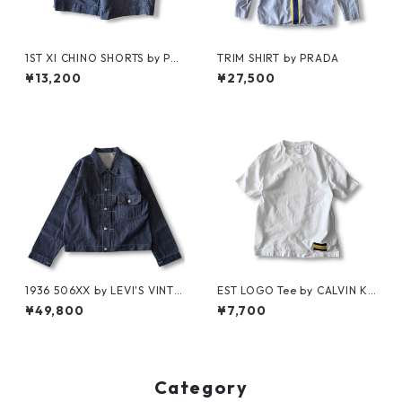
1ST XI CHINO SHORTS by Pol
TRIM SHIRT by PRADA
o Ralph Lauren
¥13,200
¥27,500
1936 506XX by LEVI'S VINTA
EST LOGO Tee by CALVIN KL
GE GLOTHING NO-WASH
EIN JEANS ESTABLISHED.1978
¥49,800
¥7,700
Category