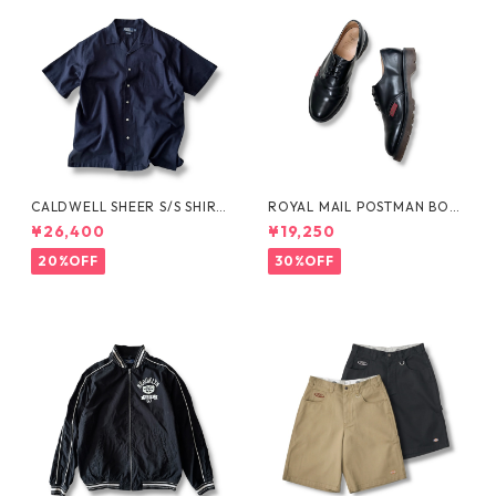
CALDWELL SHEER S/S SHIRT
ROYAL MAIL POSTMAN BOO
by Polo Ralph Lauren
TS by Dr.MARTENS
¥26,400
¥19,250
20%OFF
30%OFF