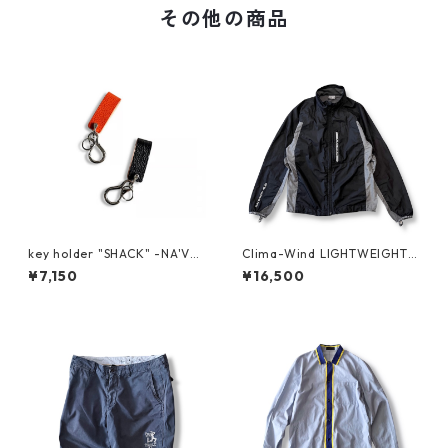
その他の商品
key holder "SHACK" -NA'VV
Clima-Wind LIGHTWEIGHT J
Y-
KT by SALOMON
¥7,150
¥16,500