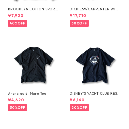
BROOKLYN COTTON SPORT
DICKIES®/CARPENTER WIDE
JKT by Polo Ralph Lauren
SHORTS -SEDAN ALL-PURPO
¥7,920
¥17,710
SE-
40%OFF
30%OFF
Arancino di Mare Tee
DISNEY'S YACHT CLUB RESO
RT Tee
¥4,620
¥6,160
30%OFF
20%OFF