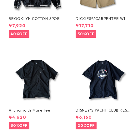
BROOKLYN COTTON SPORT
DICKIES®/CARPENTER WIDE
JKT by Polo Ralph Lauren
SHORTS -SEDAN ALL-PURPO
¥7,920
¥17,710
SE-
40%OFF
30%OFF
Arancino di Mare Tee
DISNEY'S YACHT CLUB RESO
RT Tee
¥4,620
¥6,160
30%OFF
20%OFF