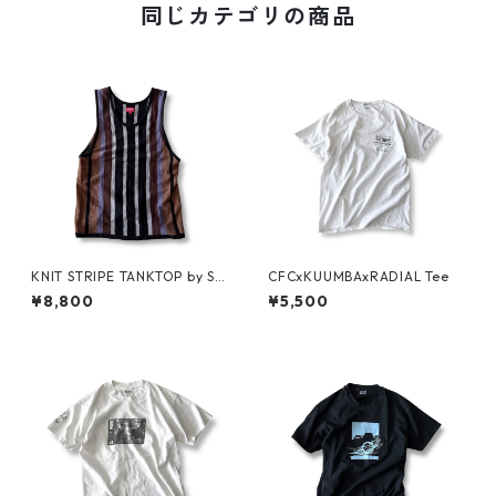
同じカテゴリの商品
KNIT STRIPE TANKTOP by Su
CFCxKUUMBAxRADIAL Tee
preme
¥8,800
¥5,500