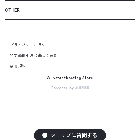
GLOVES&SCARF
TOY
OTHER
BACKPACK
JEWELRY
VINYL
プライバシーポリシー
SHOULDER
PINS& PINBACK
特定商取引法に基づく表記
SMALL BAG
会員規約
SOX
© instantbootleg Store
Powered by
ショップに質問する