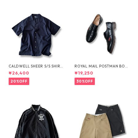
CALDWELL SHEER S/S SHIRT
ROYAL MAIL POSTMAN BOO
by Polo Ralph Lauren
TS by Dr.MARTENS
¥26,400
¥19,250
20%OFF
30%OFF