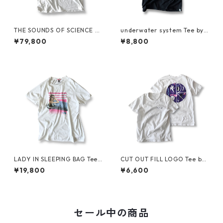
THE SOUNDS OF SCIENCE fo
underwater system Tee by S
r Grand Royal Tee by BEASTI
ARCASTIC
¥79,800
¥8,800
E BOYS
LADY IN SLEEPING BAG Tee
CUT OUT FILL LOGO Tee by
by THE NORTH FACE
Polar Skate Co.
¥19,800
¥6,600
セール中の商品