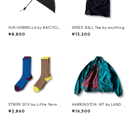
SUN UMBRELLA by BAICYCL
SPEED BALL Tee by anything
ON
¥8,800
¥13,200
STRIPE SOX by Little Yarmo
HARRINGTON JKT by LAND
uth
S'END
¥2,860
¥16,500