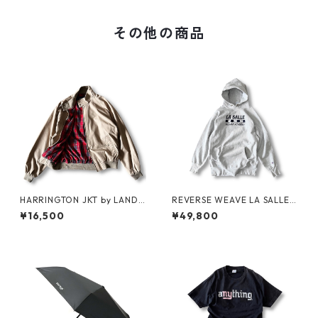
その他の商品
HARRINGTON JKT by LAND
REVERSE WEAVE LA SALLE
S'END
MILITARY ACADEMY by CHA
¥16,500
¥49,800
MPION