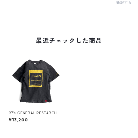
通報する
最近チェックした商品
97's GENERAL RESEARCH T
Shirt_2
¥13,200