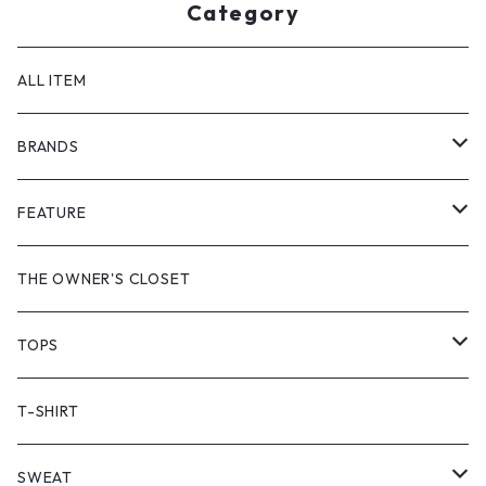
Category
ALL ITEM
BRANDS
GHOST ALMOSTBLACK
FEATURE
PRODUCT TWELVE
NEW VINTAGE
THE OWNER'S CLOSET
Supreme
BAICYCLON
VINTAGE OUTDOOR
TOPS
Stussy
ARC'TERYX
Little Yarmouth
RTW VINTAGE
JACKET
T-SHIRT
PATAGONIA
MANASTASH
HEAVY OUTER
SWEAT