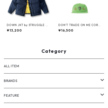
DOWN JKT by STRUGGLE G
DON’T TRADE ON ME CORD
EAR
S CAP by Little Yarmouth
¥13,200
¥16,500
Category
ALL ITEM
BRANDS
GHOST ALMOSTBLACK
FEATURE