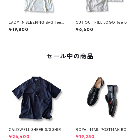
LADY IN SLEEPING BAG Tee
CUT OUT FILL LOGO Tee by
by THE NORTH FACE
Polar Skate Co.
¥19,800
¥6,600
セール中の商品
CALDWELL SHEER S/S SHIRT
ROYAL MAIL POSTMAN BOO
by Polo Ralph Lauren
TS by Dr.MARTENS
¥26,400
¥19,250