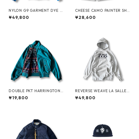
NYLON G9 GARMENT DYE b
CHEESE CAMO PAINTER SHO
y BARACUTA
RTS by Little Yarmouth
¥49,800
¥28,600
DOUBLE PKT HARRINGTON J
REVERSE WEAVE LA SALLE
KT by LANDS'END
MILITARY ACADEMY by CHA
¥19,800
¥49,800
MPION