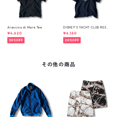
Arancino di Mare Tee
DISNEY'S YACHT CLUB RESO
RT Tee
¥4,620
¥6,160
30%OFF
20%OFF
その他の商品