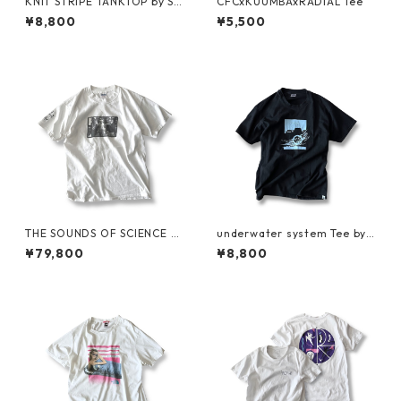
KNIT STRIPE TANKTOP by Su
CFCxKUUMBAxRADIAL Tee
preme
¥8,800
¥5,500
THE SOUNDS OF SCIENCE fo
underwater system Tee by S
r Grand Royal Tee by BEASTI
ARCASTIC
¥79,800
¥8,800
E BOYS