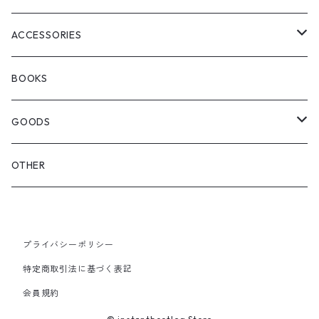
WOODBLOCK
BOOTS
BACKPACK
ACCESSORIES
SEDAN ALL-PURPOSE
SHOULDER
EYE WEAR
BOOKS
OTHER BAGS
CAP&HAT
GOODS
GLOVES&SCARF
TOY
OTHER
BACKPACK
JEWELRY
VINYL
プライバシーポリシー
SHOULDER
PINS& PINBACK
特定商取引法に基づく表記
SMALL BAG
会員規約
SOX