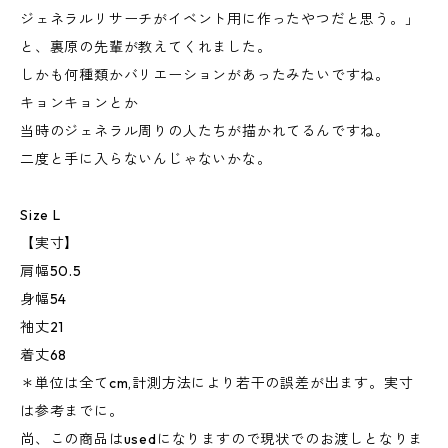
ジェネラルリサーチがイベント用に作ったやつだと思う。」
と、裏原の先輩が教えてくれました。
しかも何種類かバリエーションがあったみたいですね。
キョンキョンとか
当時のジェネラル周りの人たちが描かれてるんですね。
二度と手に入らないんじゃないかな。
Size L
【実寸】
肩幅50.5
身幅54
袖丈21
着丈68
＊単位は全てcm,計測方法により若干の誤差が出ます。実寸
は参考までに。
尚、この商品はusedになりますので現状でのお渡しとなりま