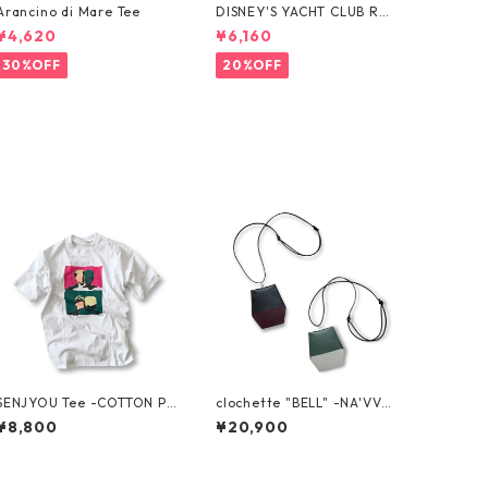
Arancino di Mare Tee
DISNEY'S YACHT CLUB RES
ORT Tee
¥4,620
¥6,160
30%OFF
20%OFF
SENJYOU Tee -COTTON PA
clochette "BELL" -NA'VVY
N-
-
¥8,800
¥20,900