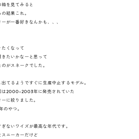
の箱を見てみると
るの結果これ。
ターが一番好きなんかも、、、
きたくなって
履きたいかなーと思って
たのがスネークでした。
こ出てるようですぐに生産中止するモデル。
は2000-2003年に発売されていた
ターに絞りました。
1年のやつ。
すぎないワイズが最高な年代です。
なスニーカーだけど