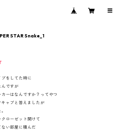
UPER STAR Snake_1
T
イブをしてた時に
たんですが
ーカーはなんですか？ってやつ
ーフキャブと答えましたが
た。
ークローゼット開けて
てない部屋に積んだ