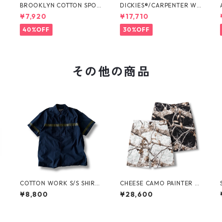
O
BROOKLYN COTTON SPOR
DICKIES®/CARPENTER WI
T JKT by Polo Ralph Laure
DE SHORTS -SEDAN ALL-P
¥7,920
¥17,710
n
URPOSE-
40%OFF
30%OFF
その他の商品
COTTON WORK S/S SHIRT
CHEESE CAMO PAINTER S
by stussy
HORTS by Little Yarmouth
¥8,800
¥28,600