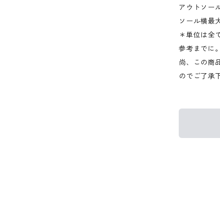
アウトソール2
ソール横最大
＊単位は全
参考までに
尚、この商品
のでご了承