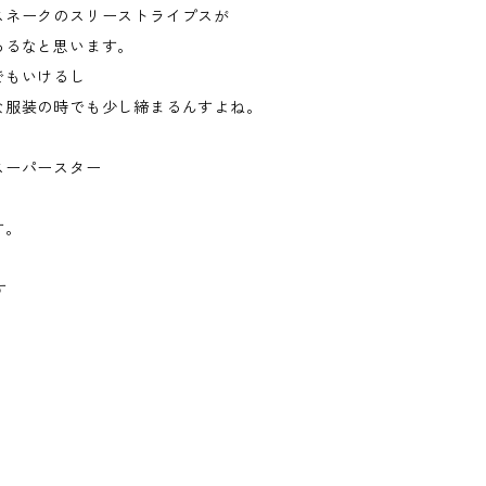
スネークのスリーストライプスが
あるなと思います。
でもいけるし
な服装の時でも少し締まるんすよね。
スーパースター
？
す。
す