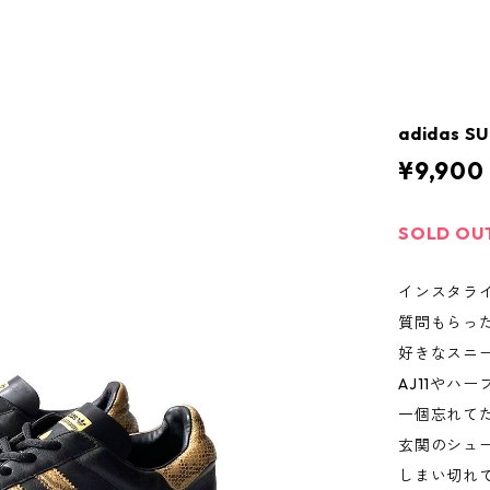
adidas S
¥9,900
SOLD OU
インスタラ
質問もらっ
好きなスニ
AJ11やハ
一個忘れて
玄関のシュ
しまい切れ