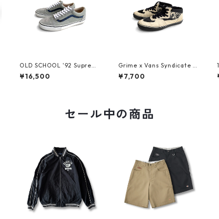
OLD SCHOOL '92 Suprem
Grime x Vans Syndicate H
e X VANS 2010
alf Cab
¥16,500
¥7,700
セール中の商品