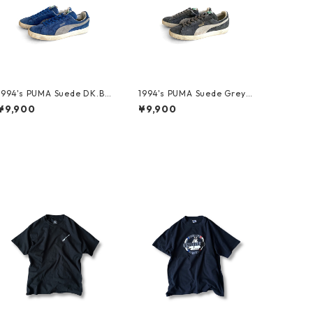
1994's PUMA Suede DK.Blu
1994's PUMA Suede Grey/
e/Storm Grey
Natural
¥9,900
¥9,900