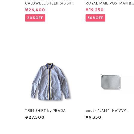
CALDWELL SHEER S/S SHI
ROYAL MAIL POSTMAN B
RT by Polo Ralph Lauren
OTS by Dr.MARTENS
¥26,400
¥19,250
20%OFF
30%OFF
TRIM SHIRT by PRADA
pouch "JAM" -NA'VVY-
¥27,500
¥9,350