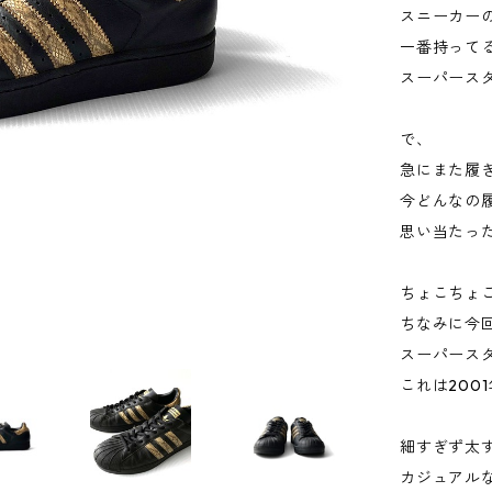
スニーカー
一番持って
スーパース
で、
急にまた履
今どんなの
思い当たっ
ちょこちょ
ちなみに今回
スーパース
これは200
細すぎず太
カジュアル