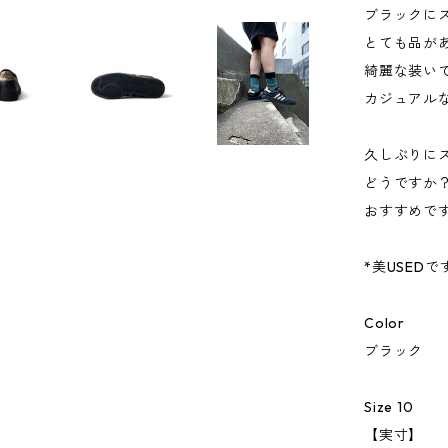
ブラックに
とても品が
綺麗な装い
カジュアル
久しぶりに
どうですか
おすすめで
*美USEDで
Color
ブラック
Size 10
【実寸】