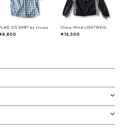
PLAID S/S SHIRT by stussy
Clima-Wind LIGHTWEIGH
T JKT by SALOMON
¥8,800
¥16,500