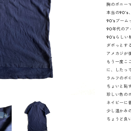
胸のポニー
本当の90'
90'sブー
90年代の
90'sらし
ダボっとする
アメカジが
もう一度こ
に、したっ
ラルフのポ
ちょいと恥
珍しい色の
ネイビーに
少し温かみ
ちょうど良