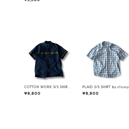
COTTON WORK S/S SHIRT
PLAID S/S SHIRT by stussy
by stussy
¥8,800
¥8,800