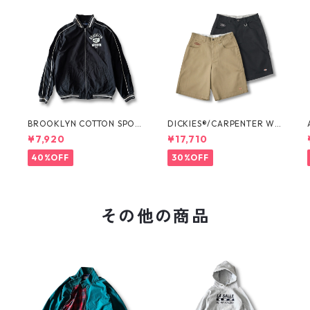
O
BROOKLYN COTTON SPOR
DICKIES®/CARPENTER WI
T JKT by Polo Ralph Laure
DE SHORTS -SEDAN ALL-P
¥7,920
¥17,710
n
URPOSE-
40%OFF
30%OFF
その他の商品