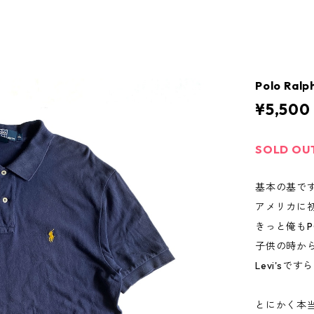
Polo Ralp
¥5,500
SOLD OU
基本の基で
アメリカに
きっと俺もP
子供の時か
Levi's
とにかく本