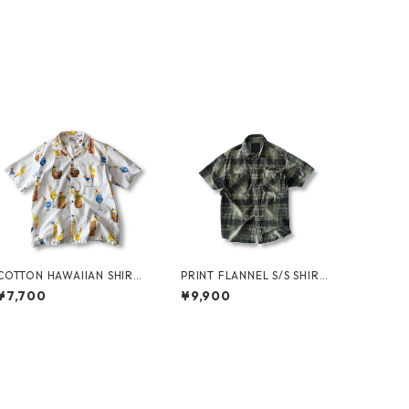
COTTON HAWAIIAN SHIRT
PRINT FLANNEL S/S SHIRT
by PACIFIC LEGEND
by COREFIGHTER
¥7,700
¥9,900