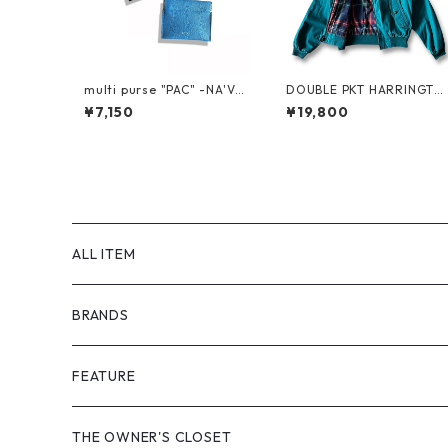
multi purse "PAC" -NA'VV
DOUBLE PKT HARRINGTO
Y-
N JKT by LANDS'END
¥7,150
¥19,800
ALL ITEM
BRANDS
GHOST ALMOSTBLACK
FEATURE
PRODUCT TWELVE
NEW VINTAGE
THE OWNER'S CLOSET