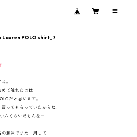
h Lauren POLO shirt_7
T
すね。
初めて触れたのは
OLOだと思います。
ら買ってもらっていたからね。
ですら小六くらいだもんなー
当の意味でまた一周して