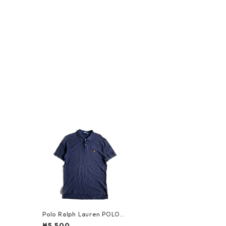
Polo Ralph Lauren POLO s
hirt_7
¥5,500