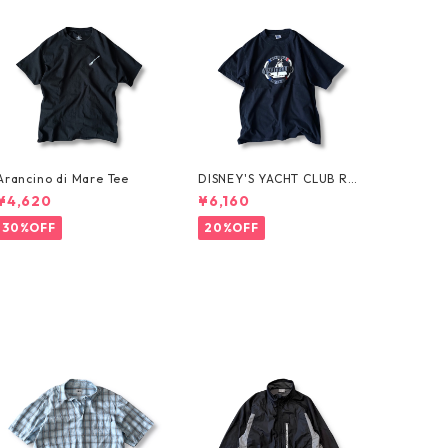
Arancino di Mare Tee
DISNEY'S YACHT CLUB RES
ORT Tee
¥4,620
¥6,160
30%OFF
20%OFF