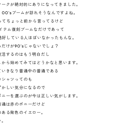
マークが絶対的にありになってきました。
s、00'sブームが訪れそうなんですよね。
ムってちょっと前から言ってるけど
アイテム復刻ブームなだけであって
い格好している人ほぼいなかったもんな。
だけが90'sじゃないでしょ？
復活するのはもう明白だし
こから始めてみてはどうかなと思います。
ていきなり普通中の普通である
ロシャツってのも
ずかしい気分になるので
ポニーを選ぶのが今は正しい気がします。
普通は赤のポニーだけど
のある発色のイエロー。
い。