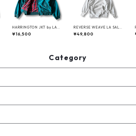
HARRINGTON JKT by LAN
REVERSE WEAVE LA SALLE
DS'END
MILITARY ACADEMY by CH
¥16,500
¥49,800
AMPION
Category