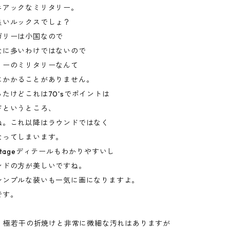
ニアックなミリタリー。
良いルックスでしょ？
ガリーは小国なので
なに多いわけではないので
リーのミリタリーなんて
にかかることがありません。
たけどこれは70'sでポイントは
ドというところ、
ね。これ以降はラウンドではなく
なってしまいます。
ntageディテールもわかりやすいし
ンドの方が美しいですね。
シンプルな装いも一気に画になりますよ。
です。
す。極若干の折焼けと非常に微細な汚れはありますが