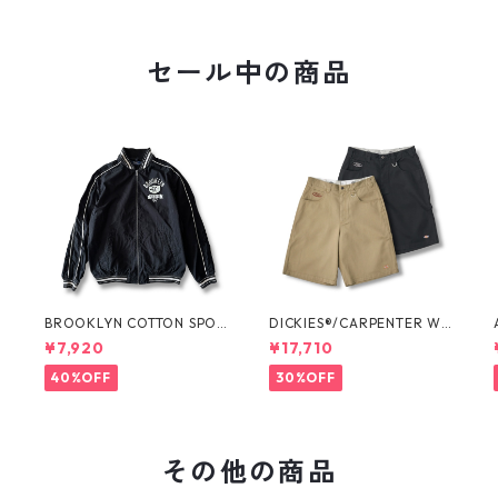
セール中の商品
O
BROOKLYN COTTON SPOR
DICKIES®/CARPENTER WI
T JKT by Polo Ralph Laure
DE SHORTS -SEDAN ALL-P
¥7,920
¥17,710
n
URPOSE-
40%OFF
30%OFF
その他の商品