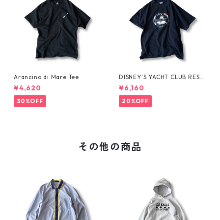
Arancino di Mare Tee
DISNEY'S YACHT CLUB RESO
RT Tee
¥4,620
¥6,160
30%OFF
20%OFF
その他の商品