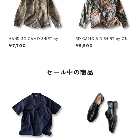
HAND 3D CAMO SHIRT by Cl
3D CAMO B.D.SHIRT by OUT
arfield Outdoors
FITTERS RIDGE
¥7,700
¥5,500
セール中の商品