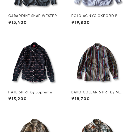
GABARDINE SNAP WESTERN
POLO AC NYC OXFORD B.D.
SHIRT by WYTHE
SHIRT by Polo Ralph Lauren
¥15,400
¥19,800
HATE SHIRT by Supreme
BAND COLLAR SHIRT by MA
RITHÉ FRANÇOIS GIRBAUD
¥13,200
¥18,700