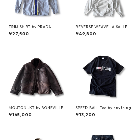
TRIM SHIRT by PRADA
REVERSE WEAVE LA SALLE
MILITARY ACADEMY by CHA
¥27,500
¥49,800
MPION
MOUTON JKT by BONEVILLE
SPEED BALL Tee by anything
¥165,000
¥13,200