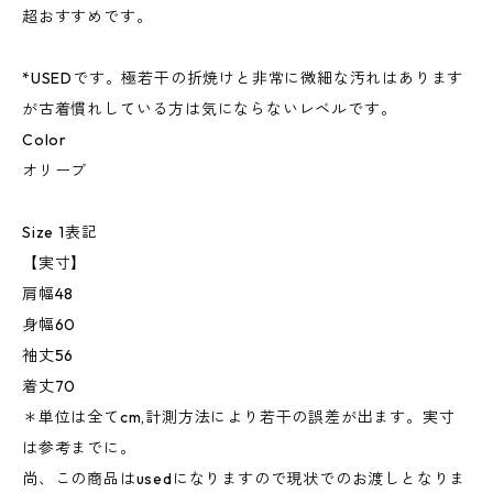
超おすすめです。
*USEDです。極若干の折焼けと非常に微細な汚れはあります
が古着慣れしている方は気にならないレベルです。
Color
オリーブ
Size 1表記
【実寸】
肩幅48
身幅60
袖丈56
着丈70
＊単位は全てcm,計測方法により若干の誤差が出ます。実寸
は参考までに。
尚、この商品はusedになりますので現状でのお渡しとなりま