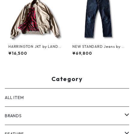
HARRINGTON JKT by LAND
NEW STANDARD Jeans by A.
S'END
P.C. x Supreme
¥16,500
¥69,800
Category
ALL ITEM
BRANDS
GHOST ALMOSTBLACK