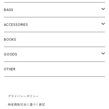
ChaosFissingClubxALLMOSTBLACK
KICKS
BAGS
WOODBLOCK
BOOTS
BACKPACK
ACCESSORIES
SEDAN ALL-PURPOSE
SHOULDER
EYE WEAR
BOOKS
OTHER BAGS
CAP&HAT
GOODS
GLOVES&SCARF
TOY
OTHER
BACKPACK
JEWELRY
VINYL
プライバシーポリシー
SHOULDER
PINS& PINBACK
特定商取引法に基づく表記