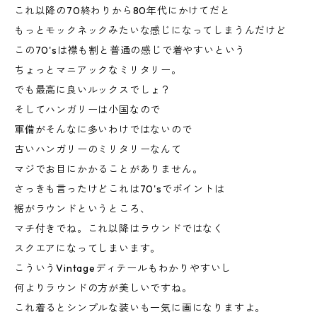
これ以降の70終わりから80年代にかけてだと
もっとモックネックみたいな感じになってしまうんだけど
この70'sは襟も割と普通の感じで着やすいという
ちょっとマニアックなミリタリー。
でも最高に良いルックスでしょ？
そしてハンガリーは小国なので
軍備がそんなに多いわけではないので
古いハンガリーのミリタリーなんて
マジでお目にかかることがありません。
さっきも言ったけどこれは70'sでポイントは
裾がラウンドというところ、
マチ付きでね。これ以降はラウンドではなく
スクエアになってしまいます。
こういうVintageディテールもわかりやすいし
何よりラウンドの方が美しいですね。
これ着るとシンプルな装いも一気に画になりますよ。