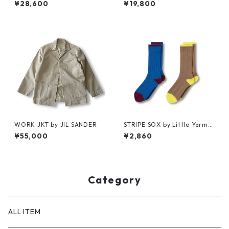
¥28,600
¥19,800
WORK JKT by JIL SANDER
STRIPE SOX by Little Yarmo
uth
¥55,000
¥2,860
Category
ALL ITEM