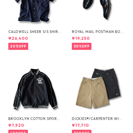
CALDWELL SHEER S/S SHIRT
ROYAL MAIL POSTMAN BOO
by Polo Ralph Lauren
TS by Dr.MARTENS
¥26,400
¥19,250
20%OFF
30%OFF
BROOKLYN COTTON SPORT
DICKIES®/CARPENTER WIDE
JKT by Polo Ralph Lauren
SHORTS -SEDAN ALL-PURPO
¥7,920
¥17,710
SE-