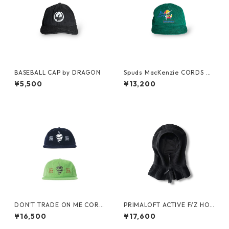
BASEBALL CAP by DRAGON
Spuds MacKenzie CORDS C
AP by BUD LIGHT
¥5,500
¥13,200
DON’T TRADE ON ME CORD
PRIMALOFT ACTIVE F/Z HO
S CAP by Little Yarmouth
OD -PRODUCT TWELVE-
¥16,500
¥17,600