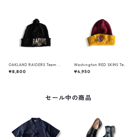
OAKLAND RAIDERS Team Be
Washington RED SKINS Tea
anie
m Beanie
¥8,800
¥4,950
セール中の商品