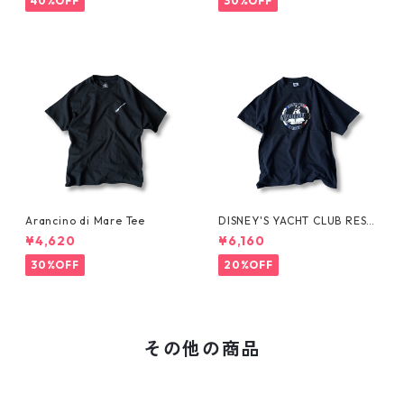
40%OFF
30%OFF
Arancino di Mare Tee
DISNEY'S YACHT CLUB RESO
RT Tee
¥4,620
¥6,160
30%OFF
20%OFF
その他の商品