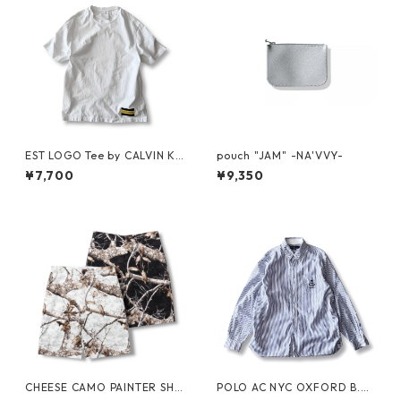
EST LOGO Tee by CALVIN KL
pouch "JAM" -NA'VVY-
EIN JEANS ESTABLISHED.1978
¥7,700
¥9,350
CHEESE CAMO PAINTER SHO
POLO AC NYC OXFORD B.D.
RTS by Little Yarmouth
SHIRT by Polo Ralph Lauren