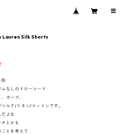
h Lauren Silk Shorts
T
い形
ゴムなしのドローコード
イ、カーゴ、
シルク/リネン/コットンです。
んだよな
マチとかも
のことを考えて