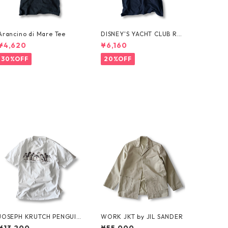
Arancino di Mare Tee
DISNEY'S YACHT CLUB RES
ORT Tee
¥4,620
¥6,160
30%OFF
20%OFF
JOSEPH KRUTCH PENGUIN
WORK JKT by JIL SANDER
Tee by Jim Morris