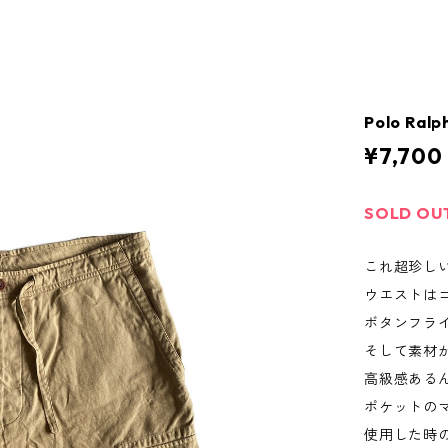
Polo Ralp
¥7,700
SOLD OU
これ超珍し
ウエストは
ボタンフラ
そして素材が
高級感ある
ポケットの
使用した時