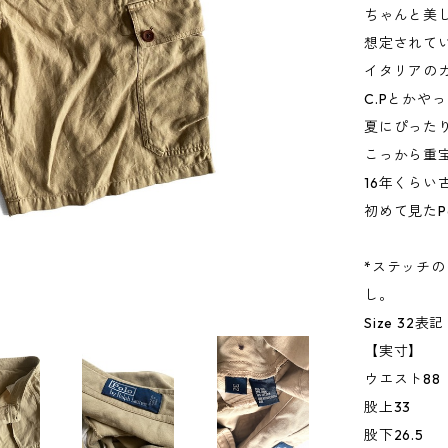
ちゃんと美
想定されて
イタリアの
C.Pとかや
夏にぴった
こっから重
16年くらい
初めて見たP
*ステッチ
し。
Size 32表記
【実寸】
ウエスト88
股上33
股下26.5