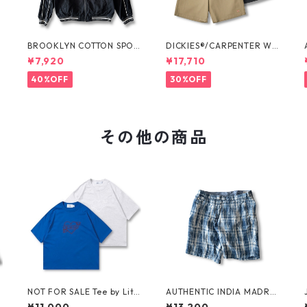
O
BROOKLYN COTTON SPOR
DICKIES®/CARPENTER WI
T JKT by Polo Ralph Laure
DE SHORTS -SEDAN ALL-P
¥7,920
¥17,710
n
URPOSE-
40%OFF
30%OFF
その他の商品
NOT FOR SALE Tee by Littl
AUTHENTIC INDIA MADRA
e Yarmouth
S SHORTS by Polo Ralph La