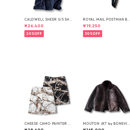
CALDWELL SHEER S/S SHI
ROYAL MAIL POSTMAN B
RT by Polo Ralph Lauren
OTS by Dr.MARTENS
¥26,400
¥19,250
20%OFF
30%OFF
CHEESE CAMO PAINTER S
MOUTON JKT by BONEVIL
HORTS by Little Yarmouth
LE