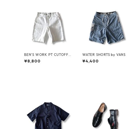
BEN'S WORK PT CUTOFF b
WATER SHORTS by VANS
y Ben Davis
¥8,800
¥4,400