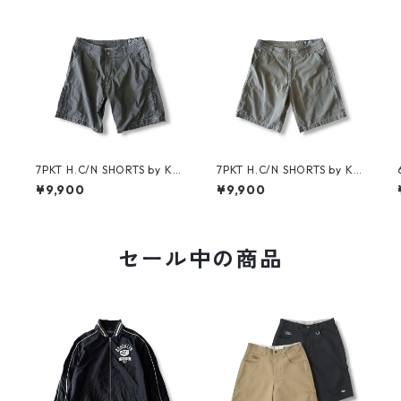
7PKT H.C/N SHORTS by KÜ
7PKT H.C/N SHORTS by KÜ
HL
HL
¥9,900
¥9,900
セール中の商品