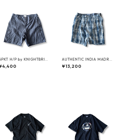
6PKT H/P by KNIGHTBRID
AUTHENTIC INDIA MADRA
GE
S SHORTS by Polo Ralph La
¥4,400
¥13,200
uren