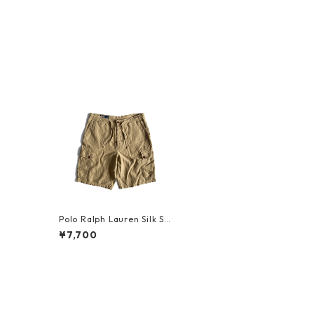
Polo Ralph Lauren Silk Sho
rts
¥7,700