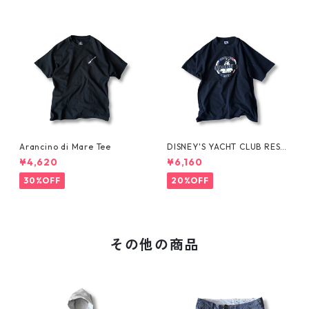
Arancino di Mare Tee
DISNEY'S YACHT CLUB RESO
RT Tee
¥4,620
¥6,160
30%OFF
20%OFF
その他の商品