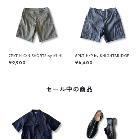
7PKT H.C/N SHORTS by KÜHL
6PKT H/P by KNIGHTBRIDGE
¥9,900
¥4,400
セール中の商品