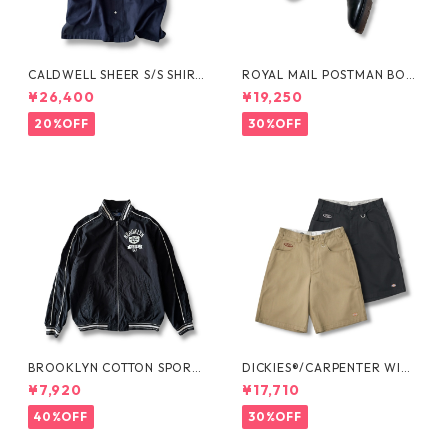
CALDWELL SHEER S/S SHIRT
ROYAL MAIL POSTMAN BOO
by Polo Ralph Lauren
TS by Dr.MARTENS
¥26,400
¥19,250
20%OFF
30%OFF
BROOKLYN COTTON SPORT
DICKIES®/CARPENTER WIDE
JKT by Polo Ralph Lauren
SHORTS -SEDAN ALL-PURPO
¥7,920
¥17,710
SE-
40%OFF
30%OFF