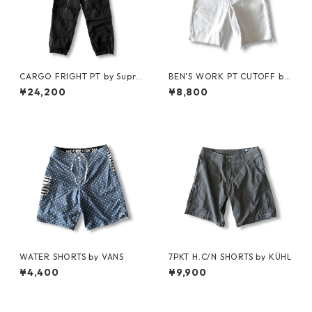
CARGO FRIGHT PT by Supre
BEN'S WORK PT CUTOFF by
me
Ben Davis
¥24,200
¥8,800
WATER SHORTS by VANS
7PKT H.C/N SHORTS by KÜHL
¥4,400
¥9,900