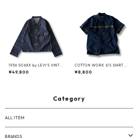
1936 506XX by LEVI'S VINTA
COTTON WORK S/S SHIRT by
GE GLOTHING NO-WASH
stussy
¥49,800
¥8,800
Category
ALL ITEM
BRANDS