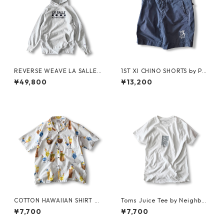
REVERSE WEAVE LA SALLE
1ST XI CHINO SHORTS by Pol
MILITARY ACADEMY by CHA
o Ralph Lauren
¥49,800
¥13,200
MPION
COTTON HAWAIIAN SHIRT by
Toms Juice Tee by Neighbor
PACIFIC LEGEND
hood Spot
¥7,700
¥7,700