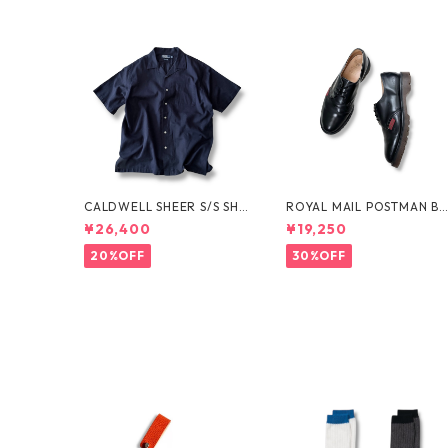
CALDWELL SHEER S/S SHI
ROYAL MAIL POSTMAN B
RT by Polo Ralph Lauren
OTS by Dr.MARTENS
¥26,400
¥19,250
20%OFF
30%OFF