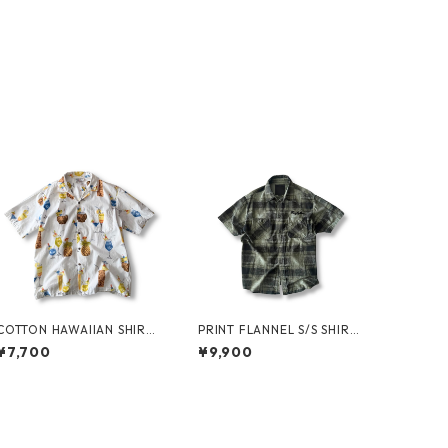
COTTON HAWAIIAN SHIRT
PRINT FLANNEL S/S SHIRT
by PACIFIC LEGEND
by COREFIGHTER
¥7,700
¥9,900