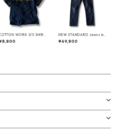
COTTON WORK S/S SHIRT
NEW STANDARD Jeans by
by stussy
A.P.C. x Supreme
¥8,800
¥69,800