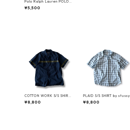
Polo Ralph Lauren POLO s
hirt_1
¥5,500
COTTON WORK S/S SHIRT
PLAID S/S SHIRT by stussy
by stussy
¥8,800
¥8,800