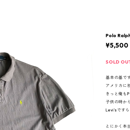
Polo Ralp
¥5,500
SOLD OU
基本の基で
アメリカに
きっと俺もP
子供の時か
Levi's
とにかく本