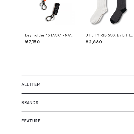
key holder "SHACK" -NA'V
UTILITY RIB SOX by Little
VY-
Yarmouth
¥7,150
¥2,860
ALL ITEM
BRANDS
GHOST ALMOSTBLACK
FEATURE