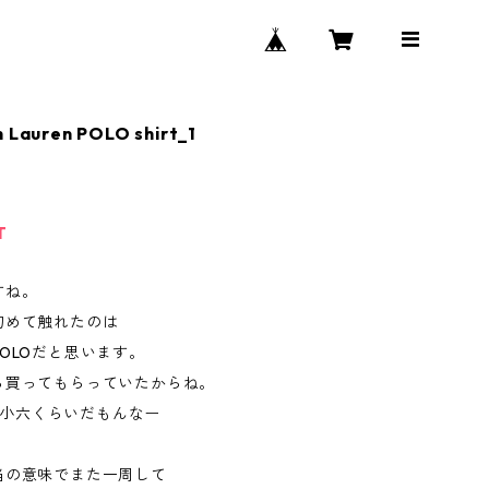
h Lauren POLO shirt_1
T
すね。
初めて触れたのは
OLOだと思います。
ら買ってもらっていたからね。
ですら小六くらいだもんなー
当の意味でまた一周して