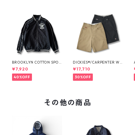
O
BROOKLYN COTTON SPOR
DICKIES®/CARPENTER WI
T JKT by Polo Ralph Laure
DE SHORTS -SEDAN ALL-P
¥7,920
¥17,710
n
URPOSE-
40%OFF
30%OFF
その他の商品