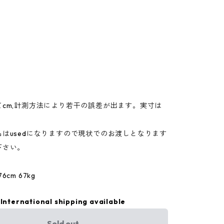
てcm,計測方法により若干の誤差が出ます。実寸は
。
はusedになりますので現状でのお渡しとなります
下さい。
cm 67kg
International shipping available
Sold out