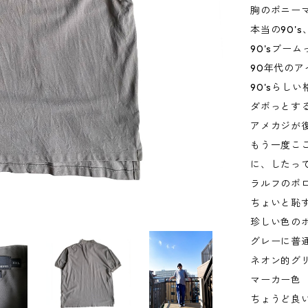
胸のポニー
本当の90'
90'sブー
90年代の
90'sらし
ダボっとする
アメカジが
もう一度こ
に、したっ
ラルフのポ
ちょいと恥
珍しい色の
グレーに普
ネオン的グ
マーカー色
ちょうど良