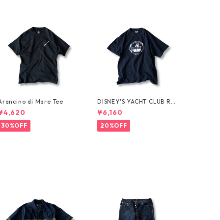
Arancino di Mare Tee
DISNEY'S YACHT CLUB RES
ORT Tee
¥4,620
¥6,160
30%OFF
20%OFF