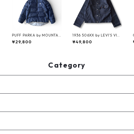
PUFF PARKA by MOUNTAI
1936 506XX by LEVI'S VINT
N RESEARCH
AGE GLOTHING NO-WASH
¥29,800
¥49,800
Category