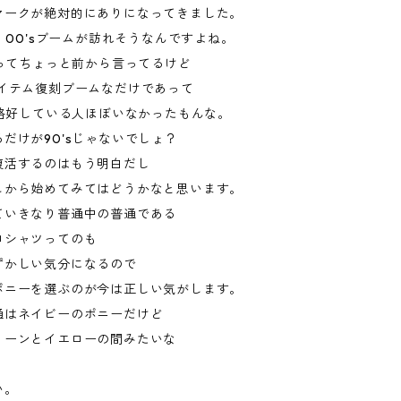
マークが絶対的にありになってきました。
s、00'sブームが訪れそうなんですよね。
ムってちょっと前から言ってるけど
アイテム復刻ブームなだけであって
い格好している人ほぼいなかったもんな。
だけが90'sじゃないでしょ？
復活するのはもう明白だし
こから始めてみてはどうかなと思います。
ていきなり普通中の普通である
ロシャツってのも
ずかしい気分になるので
ポニーを選ぶのが今は正しい気がします。
通はネイビーのポニーだけど
リーンとイエローの間みたいな
い。