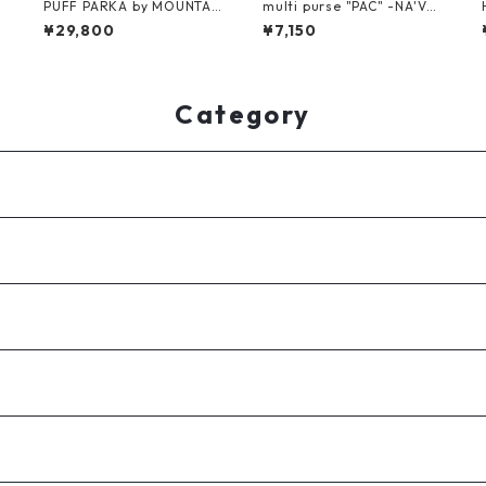
y
PUFF PARKA by MOUNTAI
multi purse "PAC" -NA'VV
N RESEARCH
Y-
¥29,800
¥7,150
Category