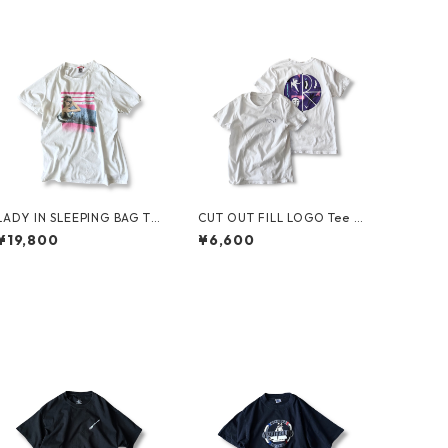
LADY IN SLEEPING BAG Te
CUT OUT FILL LOGO Tee b
e by THE NORTH FACE
y Polar Skate Co.
¥19,800
¥6,600