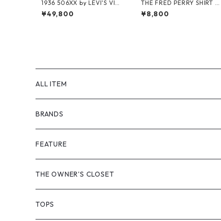
1936 506XX by LEVI'S VINT
THE FRED PERRY SHIRT b
AGE GLOTHING NO-WASH
FRED PERRY
¥49,800
¥8,800
ALL ITEM
BRANDS
GHOST ALMOSTBLACK
FEATURE
PRODUCT TWELVE
NEW VINTAGE
THE OWNER'S CLOSET
Supreme
BAICYCLON
VINTAGE OUTDOOR
TOPS