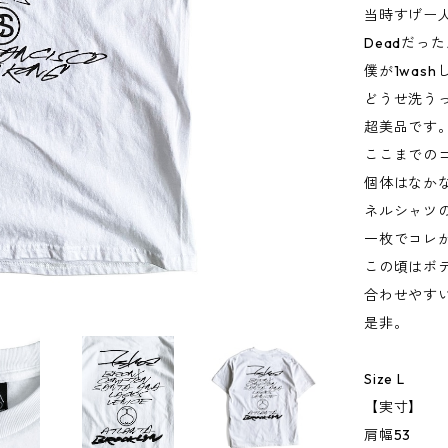
当時すげー
Deadだっ
僕が1was
どうせ洗う
超美品です
ここまでの
個体はなか
ネルシャツ
一枚でコレ
この頃はボ
合わせやす
是非。
Size L
【実寸】
肩幅53