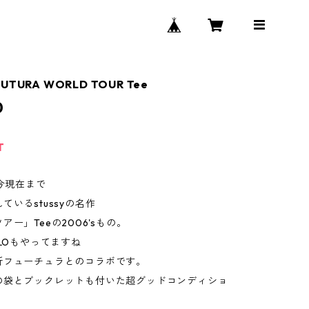
 FUTURA WORLD TOUR Tee
0
T
ら今現在まで
ているstussyの名作
アー」Teeの2006'sもの。
QLOもやってますね
所フューチュラとのコラボです。
の袋とブックレットも付いた超グッドコンディショ