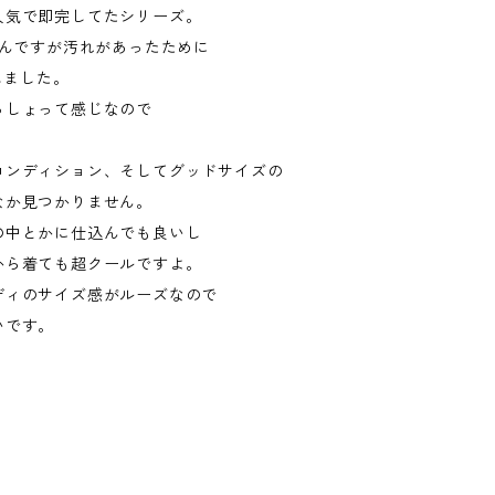
人気で即完してたシリーズ。
たんですが汚れがあったために
hしました。
っしょって感じなので
。
コンディション、そしてグッドサイズの
なか見つかりません。
の中とかに仕込んでも良いし
から着ても超クールですよ。
ディのサイズ感がルーズなので
いです。