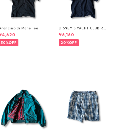
Arancino di Mare Tee
DISNEY'S YACHT CLUB RES
ORT Tee
¥4,620
¥6,160
30%OFF
20%OFF