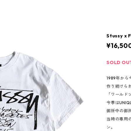
Stussy x
¥16,50
SOLD OU
1989年か
作り続けられ
「ワールドツ
今季はUNI
御所中の御
当時の専用
ン。