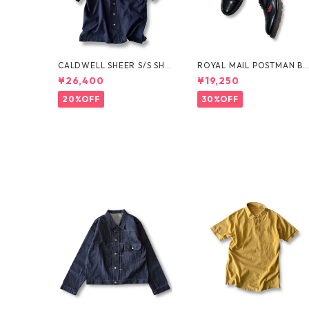
CALDWELL SHEER S/S SHI
ROYAL MAIL POSTMAN B
RT by Polo Ralph Lauren
OTS by Dr.MARTENS
¥26,400
¥19,250
20%OFF
30%OFF