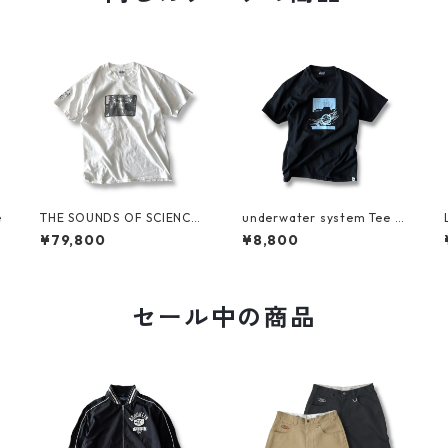
e
THE SOUNDS OF SCIENCE
underwater system Tee b
for Grand Royal Tee by BE
y SARCASTIC
¥79,800
¥8,800
ASTIE BOYS
セール中の商品