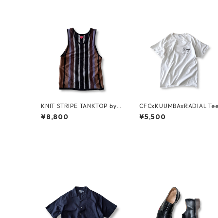
KNIT STRIPE TANKTOP by
CFCxKUUMBAxRADIAL Te
Supreme
¥8,800
¥5,500