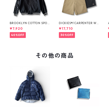
O
BROOKLYN COTTON SPOR
DICKIES®/CARPENTER WI
T JKT by Polo Ralph Laure
DE SHORTS -SEDAN ALL-P
¥7,920
¥17,710
n
URPOSE-
40%OFF
30%OFF
その他の商品