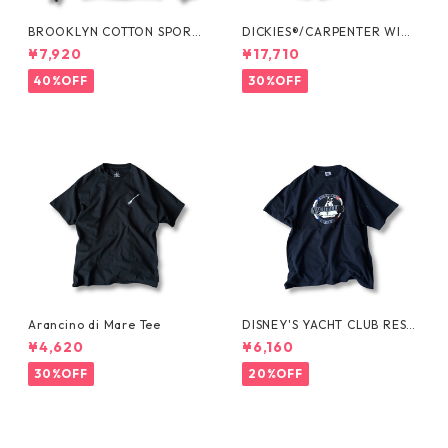
BROOKLYN COTTON SPORT
DICKIES®/CARPENTER WIDE
JKT by Polo Ralph Lauren
SHORTS -SEDAN ALL-PURPO
¥7,920
¥17,710
SE-
40%OFF
30%OFF
Arancino di Mare Tee
DISNEY'S YACHT CLUB RESO
RT Tee
¥4,620
¥6,160
30%OFF
20%OFF