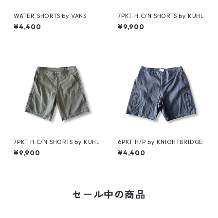
WATER SHORTS by VANS
7PKT H.C/N SHORTS by KÜHL
¥4,400
¥9,900
7PKT H.C/N SHORTS by KÜHL
6PKT H/P by KNIGHTBRIDGE
¥9,900
¥4,400
セール中の商品