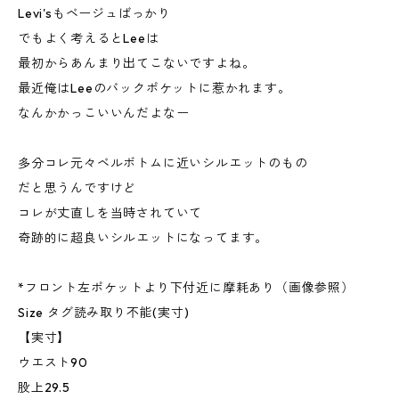
Levi'sもベージュばっかり
でもよく考えるとLeeは
最初からあんまり出てこないですよね。
最近俺はLeeのバックポケットに惹かれます。
なんかかっこいいんだよなー
多分コレ元々ベルボトムに近いシルエットのもの
だと思うんですけど
コレが丈直しを当時されていて
奇跡的に超良いシルエットになってます。
*フロント左ポケットより下付近に摩耗あり（画像参照）
Size タグ読み取り不能(実寸)
【実寸】
ウエスト90
股上29.5