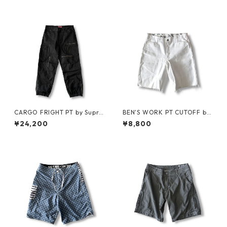
CARGO FRIGHT PT by Supre
BEN'S WORK PT CUTOFF by
me
Ben Davis
¥24,200
¥8,800