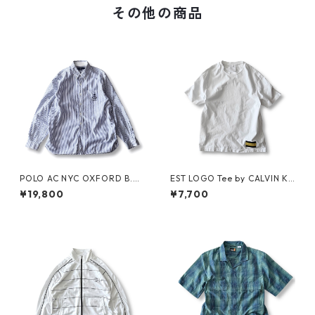
その他の商品
POLO AC NYC OXFORD B.D.
EST LOGO Tee by CALVIN KL
SHIRT by Polo Ralph Lauren
EIN JEANS ESTABLISHED.1978
¥19,800
¥7,700