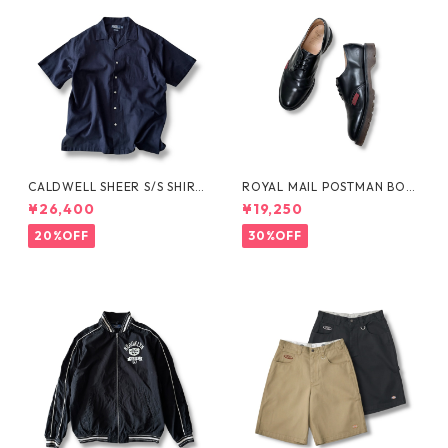
CALDWELL SHEER S/S SHIRT
ROYAL MAIL POSTMAN BOO
by Polo Ralph Lauren
TS by Dr.MARTENS
¥26,400
¥19,250
20%OFF
30%OFF