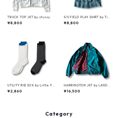
TRUCK TOP JKT by stussy
S/S FIELD PLAY SHIRT by Ti
mberland
¥8,800
¥8,800
UTILITY RIB SOX by Little Ya
HARRINGTON JKT by LAND
rmouth
S'END
¥2,860
¥16,500
Category