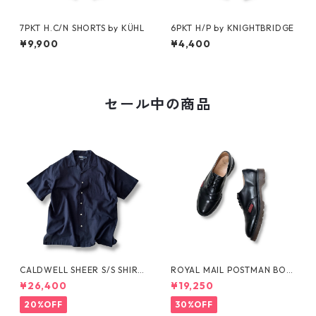
7PKT H.C/N SHORTS by KÜHL
6PKT H/P by KNIGHTBRIDGE
¥9,900
¥4,400
セール中の商品
CALDWELL SHEER S/S SHIRT
ROYAL MAIL POSTMAN BOO
by Polo Ralph Lauren
TS by Dr.MARTENS
¥26,400
¥19,250
20%OFF
30%OFF