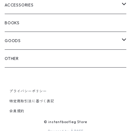
WOODBLOCK
BOOTS
BACKPACK
ACCESSORIES
SEDAN ALL-PURPOSE
SHOULDER
EYE WEAR
BOOKS
OTHER BAGS
CAP&HAT
GOODS
GLOVES&SCARF
TOY
OTHER
BACKPACK
JEWELRY
VINYL
プライバシーポリシー
SHOULDER
PINS& PINBACK
特定商取引法に基づく表記
SMALL BAG
会員規約
SOX
© instantbootleg Store