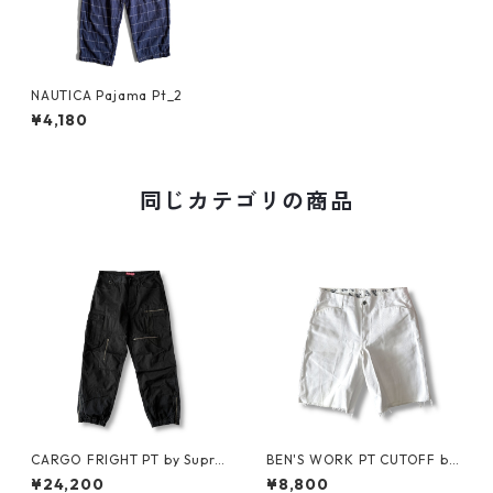
NAUTICA Pajama Pt_2
¥4,180
同じカテゴリの商品
CARGO FRIGHT PT by Supre
BEN'S WORK PT CUTOFF by
me
Ben Davis
¥24,200
¥8,800