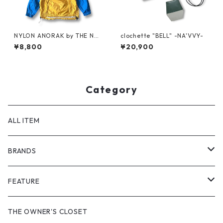
NYLON ANORAK by THE NO
clochette "BELL" -NA'VVY-
RTH FACE
¥8,800
¥20,900
Category
ALL ITEM
BRANDS
GHOST ALMOSTBLACK
FEATURE
PRODUCT TWELVE
NEW VINTAGE
THE OWNER'S CLOSET