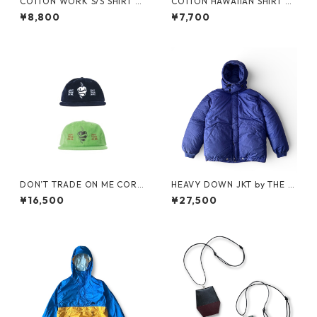
COTTON WORK S/S SHIRT by
COTTON HAWAIIAN SHIRT by
stussy
PACIFIC LEGEND
¥8,800
¥7,700
DON’T TRADE ON ME CORD
HEAVY DOWN JKT by THE N
S CAP by Little Yarmouth
ORTH FACE
¥16,500
¥27,500