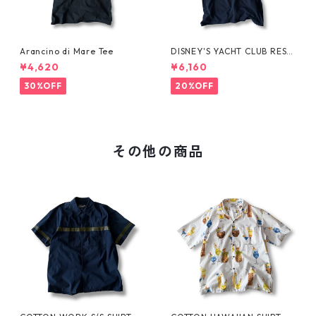
Arancino di Mare Tee
DISNEY'S YACHT CLUB RESO
RT Tee
¥4,620
¥6,160
30%OFF
20%OFF
その他の商品