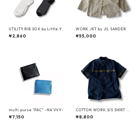
UTILITY RIB SOX by Little Ya
WORK JKT by JIL SANDER
rmouth
¥2,860
¥55,000
multi purse "PAC" -NA'VVY-
COTTON WORK S/S SHIRT by
stussy
¥7,150
¥8,800