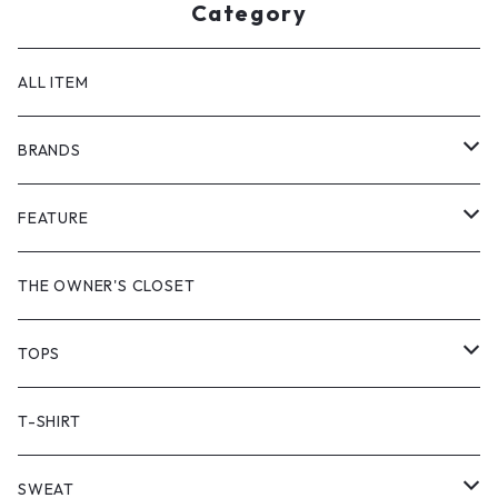
Category
ALL ITEM
BRANDS
GHOST ALMOSTBLACK
FEATURE
PRODUCT TWELVE
NEW VINTAGE
THE OWNER'S CLOSET
Supreme
BAICYCLON
VINTAGE OUTDOOR
TOPS
Stussy
ARC'TERYX
Little Yarmouth
RTW VINTAGE
JACKET
T-SHIRT
PATAGONIA
MANASTASH
HEAVY OUTER
SWEAT