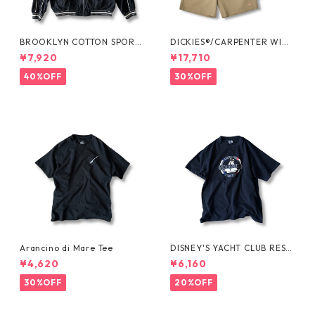
BROOKLYN COTTON SPORT
DICKIES®/CARPENTER WIDE
JKT by Polo Ralph Lauren
SHORTS -SEDAN ALL-PURPO
¥7,920
¥17,710
SE-
40%OFF
30%OFF
Arancino di Mare Tee
DISNEY'S YACHT CLUB RESO
RT Tee
¥4,620
¥6,160
30%OFF
20%OFF