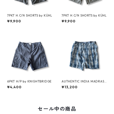
7PKT H.C/N SHORTS by KÜHL
7PKT H.C/N SHORTS by KÜHL
¥9,900
¥9,900
6PKT H/P by KNIGHTBRIDGE
AUTHENTIC INDIA MADRAS
SHORTS by Polo Ralph Laure
¥4,400
¥13,200
n
セール中の商品