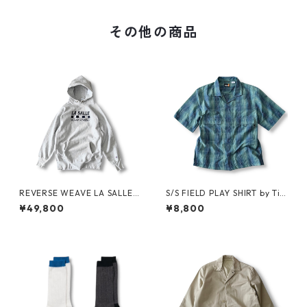
その他の商品
REVERSE WEAVE LA SALLE
S/S FIELD PLAY SHIRT by Ti
MILITARY ACADEMY by CHA
mberland
¥49,800
¥8,800
MPION