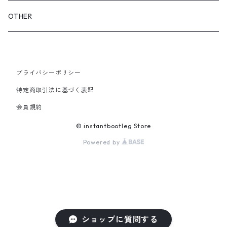
GLOVES&SCARF
TOY
OTHER
BACKPACK
JEWELRY
VINYL
プライバシーポリシー
SHOULDER
PINS& PINBACK
特定商取引法に基づく表記
SMALL BAG
会員規約
SOX
© instantbootleg Store
Powered by
ショップに質問する