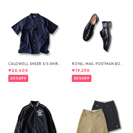
CALDWELL SHEER S/S SHIRT
ROYAL MAIL POSTMAN BOO
by Polo Ralph Lauren
TS by Dr.MARTENS
¥26,400
¥19,250
20%OFF
30%OFF