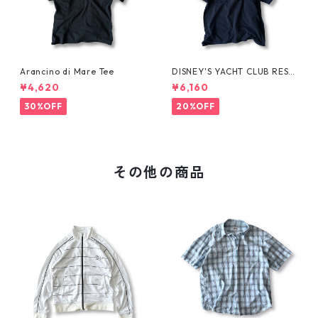
Arancino di Mare Tee
DISNEY'S YACHT CLUB RESO
RT Tee
¥4,620
¥6,160
30%OFF
20%OFF
その他の商品