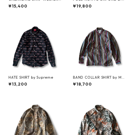
SHIRT by WYTHE
SHIRT by Polo Ralph Lauren
¥15,400
¥19,800
HATE SHIRT by Supreme
BAND COLLAR SHIRT by MA
RITHÉ FRANÇOIS GIRBAUD
¥13,200
¥18,700