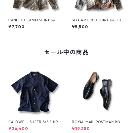
HAND 3D CAMO SHIRT by Cl
3D CAMO B.D.SHIRT by OUT
arfield Outdoors
FITTERS RIDGE
¥7,700
¥5,500
セール中の商品
CALDWELL SHEER S/S SHIRT
ROYAL MAIL POSTMAN BOO
by Polo Ralph Lauren
TS by Dr.MARTENS
¥26,400
¥19,250