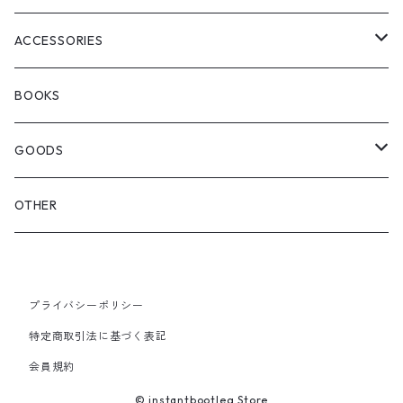
WOODBLOCK
BOOTS
BACKPACK
ACCESSORIES
SEDAN ALL-PURPOSE
SHOULDER
EYE WEAR
BOOKS
OTHER BAGS
CAP&HAT
GOODS
GLOVES&SCARF
TOY
OTHER
BACKPACK
JEWELRY
VINYL
プライバシーポリシー
SHOULDER
PINS& PINBACK
特定商取引法に基づく表記
SMALL BAG
会員規約
SOX
© instantbootleg Store