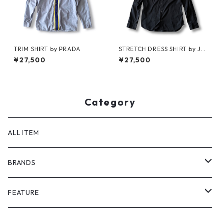
TRIM SHIRT by PRADA
STRETCH DRESS SHIRT by JIL
SANDER
¥27,500
¥27,500
Category
ALL ITEM
BRANDS
GHOST ALMOSTBLACK
FEATURE