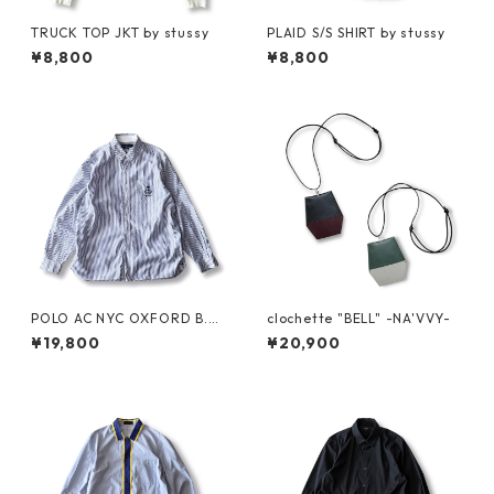
TRUCK TOP JKT by stussy
PLAID S/S SHIRT by stussy
¥8,800
¥8,800
POLO AC NYC OXFORD B.D.
clochette "BELL" -NA'VVY-
SHIRT by Polo Ralph Lauren
¥19,800
¥20,900