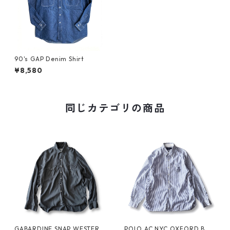
90's GAP Denim Shirt
¥8,580
同じカテゴリの商品
GABARDINE SNAP WESTERN
POLO AC NYC OXFORD B.D.