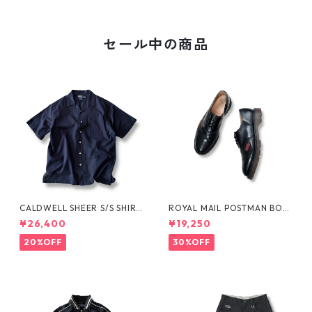
セール中の商品
CALDWELL SHEER S/S SHIRT
ROYAL MAIL POSTMAN BOO
by Polo Ralph Lauren
TS by Dr.MARTENS
¥26,400
¥19,250
20%OFF
30%OFF