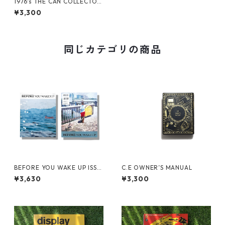
1976's THE CAN COLLECTO
R'S BIBLE
¥3,300
同じカテゴリの商品
BEFORE YOU WAKE UP ISSU
C.E OWNER’S MANUAL
E 2
¥3,630
¥3,300