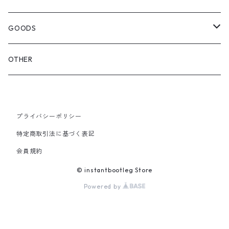
OTHER BAGS
CAP&HAT
GOODS
GLOVES&SCARF
TOY
OTHER
BACKPACK
JEWELRY
VINYL
プライバシーポリシー
SHOULDER
PINS& PINBACK
特定商取引法に基づく表記
SMALL BAG
会員規約
SOX
© instantbootleg Store
Powered by