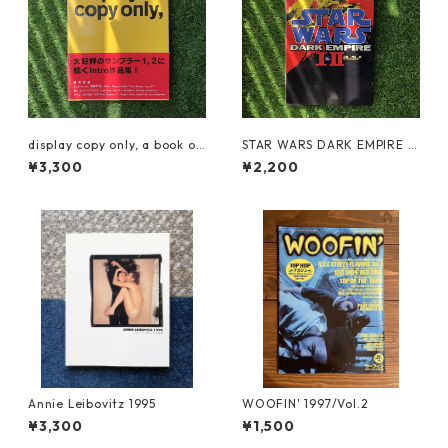
display copy only, a book of
STAR WARS DARK EMPIRE 1
Intro work
&2 JAPAN ED.
¥3,300
¥2,200
Annie Leibovitz 1995
WOOFIN' 1997/Vol.2
¥3,300
¥1,500