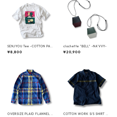
SENJYOU Tee -COTTON PAN
clochette "BELL" -NA'VVY-
-
¥8,800
¥20,900
OVERSIZE PLAID FLANNEL S
COTTON WORK S/S SHIRT by