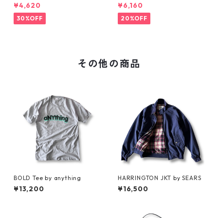
RT Tee
¥4,620
¥6,160
30%OFF
20%OFF
その他の商品
BOLD Tee by anything
HARRINGTON JKT by SEARS
¥13,200
¥16,500