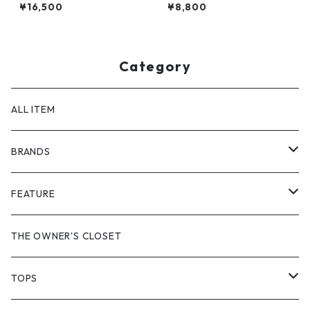
HIRT by Supreme
stussy
¥16,500
¥8,800
Category
ALL ITEM
BRANDS
GHOST ALMOSTBLACK
FEATURE
PRODUCT TWELVE
NEW VINTAGE
THE OWNER'S CLOSET
Supreme
BAICYCLON
VINTAGE OUTDOOR
TOPS