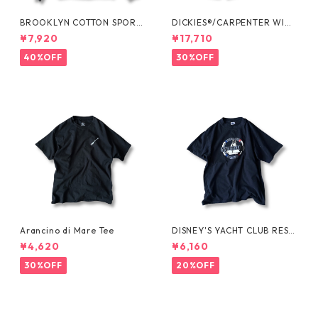
BROOKLYN COTTON SPORT
DICKIES®/CARPENTER WIDE
JKT by Polo Ralph Lauren
SHORTS -SEDAN ALL-PURPO
¥7,920
¥17,710
SE-
40%OFF
30%OFF
Arancino di Mare Tee
DISNEY'S YACHT CLUB RESO
RT Tee
¥4,620
¥6,160
30%OFF
20%OFF