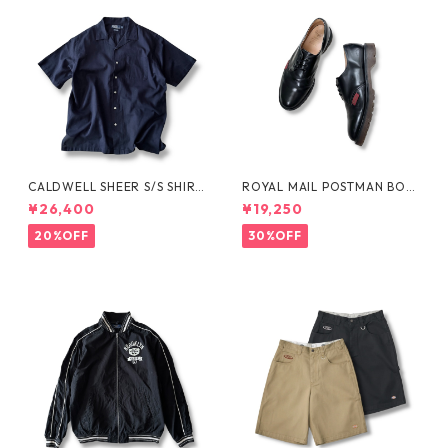
CALDWELL SHEER S/S SHIRT
ROYAL MAIL POSTMAN BOO
by Polo Ralph Lauren
TS by Dr.MARTENS
¥26,400
¥19,250
20%OFF
30%OFF