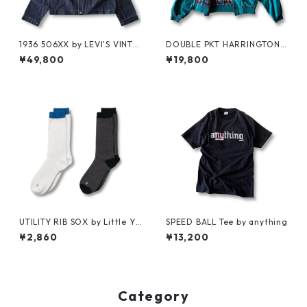
1936 506XX by LEVI'S VINTA
DOUBLE PKT HARRINGTON J
GE GLOTHING NO-WASH
KT by LANDS'END
¥49,800
¥19,800
UTILITY RIB SOX by Little Ya
SPEED BALL Tee by anything
rmouth
¥2,860
¥13,200
Category