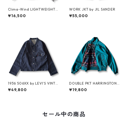
Clima-Wind LIGHTWEIGHT J
WORK JKT by JIL SANDER
KT by SALOMON
¥16,500
¥55,000
1936 506XX by LEVI'S VINTA
DOUBLE PKT HARRINGTON J
GE GLOTHING NO-WASH
KT by LANDS'END
¥49,800
¥19,800
セール中の商品