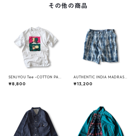
その他の商品
SENJYOU Tee -COTTON PAN
AUTHENTIC INDIA MADRAS
-
SHORTS by Polo Ralph Laure
¥8,800
¥13,200
n