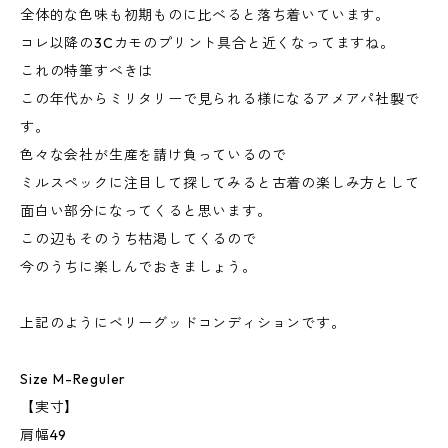
全体的な色味も初期ものに比べると落ち着いています。
コレ以降の3Cカモのプリント具合と近くなってますね。
これの特筆すべきは
この年代からミリタリーで見られる様になるアメアパ社製で
す。
色々な会社が生産を請け負っているので
ミルスペックに注目して探してみると古着の楽しみ方として
面白い部分になってくると思います。
この辺もそのうち枯渇してくるので
今のうちに楽しんでおきましょう。
上記のようにベリーグッドコンディションです。
Size M-Reguler
【実寸】
肩幅49