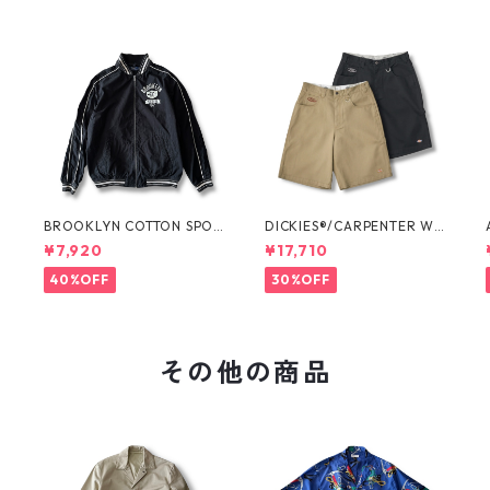
O
BROOKLYN COTTON SPOR
DICKIES®/CARPENTER WI
T JKT by Polo Ralph Laure
DE SHORTS -SEDAN ALL-P
¥7,920
¥17,710
n
URPOSE-
40%OFF
30%OFF
その他の商品