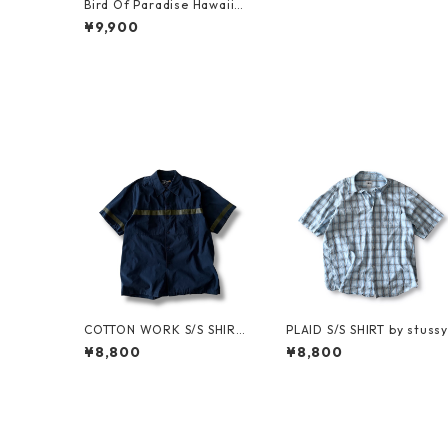
Bird Of Paradise Hawaiian
Shirt
¥9,900
COTTON WORK S/S SHIRT
PLAID S/S SHIRT by stussy
by stussy
¥8,800
¥8,800