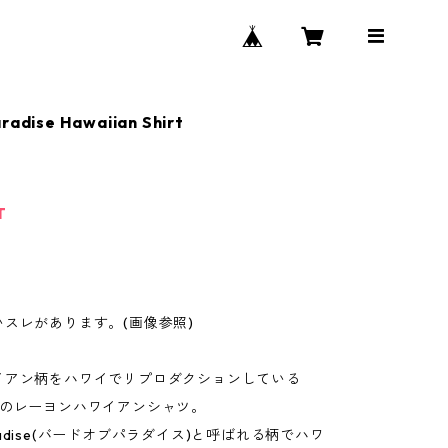
aradise Hawaiian Shirt
T
スレがあります。(画像参照)
イアン柄をハワイでリプロダクションしている
bogoのレーヨンハワイアンシャツ。
 paradise(バードオブパラダイス)と呼ばれる柄でハワ