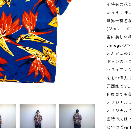
イ特有の花
からそう呼
世界一有名な
(ジョン・メ
常に美しい
vintag
とんどこの
ギャンのハ
ハワイアン
をもつ偉人
元画家です
何度見ても
オリジナル
オリジナル
当時の人は
ないのでvi