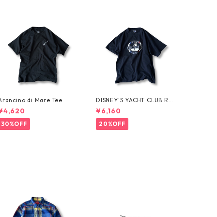
Arancino di Mare Tee
DISNEY'S YACHT CLUB RES
ORT Tee
¥4,620
¥6,160
30%OFF
20%OFF