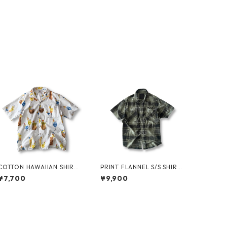
COTTON HAWAIIAN SHIRT
PRINT FLANNEL S/S SHIRT
by PACIFIC LEGEND
by COREFIGHTER
¥7,700
¥9,900