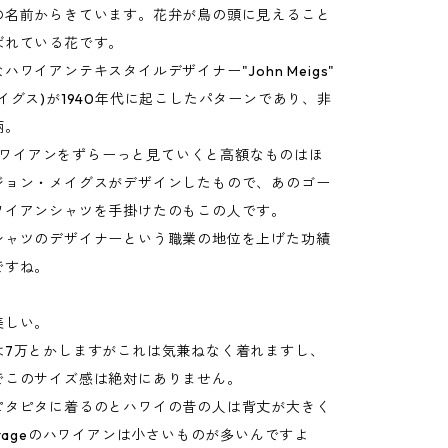
の名前からきています。花弁が鳥の頭に見えること
ばれている花です。
ハワイアンテキスタイルデザイナー"John Meigs"
イグス)が1940年代に起こしたパターンであり、非
柄。
eのハワイアンをずらーっと見ていくと高額なものはほ
ジョン・メイグスがデザインしたもので、あのゴー
ワイアンシャツを手掛けたのもこの人です。
シャツのデザイナーという職業の地位を上げた功績
ですね。
。
美しい。
は7万とかしますがこれは気兼ねなく着れますし、
でこのサイズ感は絶対にありません。
ピタピタに着るのとハワイの昔の人は背丈が大きく
ntageのハワイアンは小さいものが多いんですよ