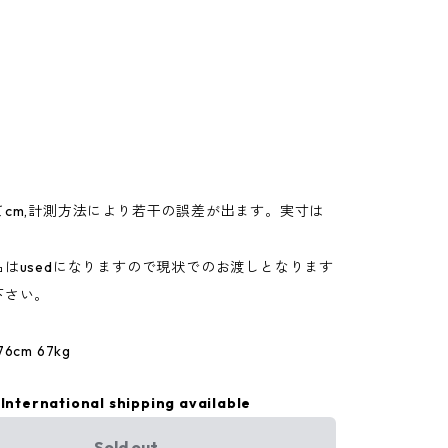
てcm,計測方法により若干の誤差が出ます。実寸は
。
はusedになりますので現状でのお渡しとなります
下さい。
cm 67kg
International shipping available
Sold out