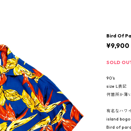
Bird Of P
¥9,900
SOLD OU
90's
size L表記
何箇所か薄い
有名なハワ
island 
Bird of