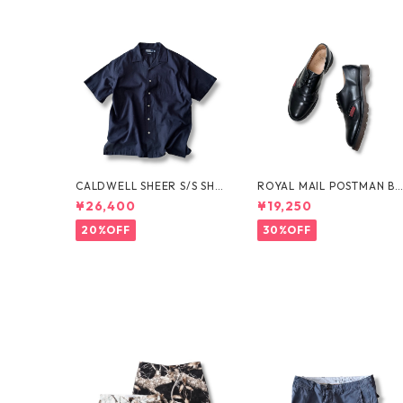
CALDWELL SHEER S/S SHI
ROYAL MAIL POSTMAN B
RT by Polo Ralph Lauren
OTS by Dr.MARTENS
¥26,400
¥19,250
20%OFF
30%OFF