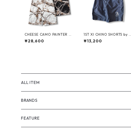
CHEESE CAMO PAINTER S
1ST XI CHINO SHORTS by 
HORTS by Little Yarmouth
olo Ralph Lauren
¥28,600
¥13,200
ALL ITEM
BRANDS
GHOST ALMOSTBLACK
FEATURE