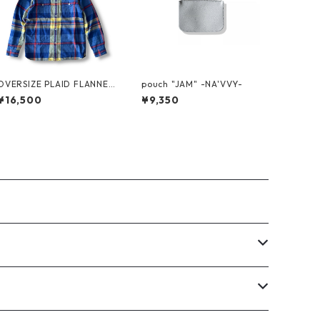
OVERSIZE PLAID FLANNEL
pouch "JAM" -NA'VVY-
SHIRT by Supreme
¥16,500
¥9,350