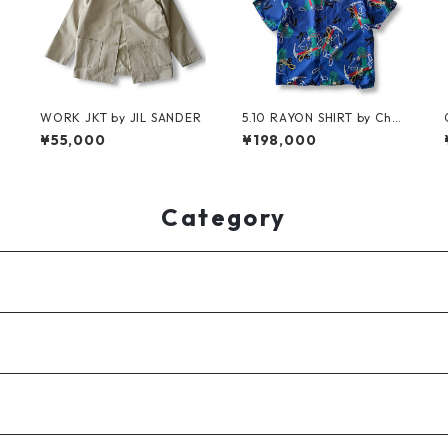
P
WORK JKT by JIL SANDER
5.10 RAYON SHIRT by Chou
inard Equipment
¥55,000
¥198,000
Category