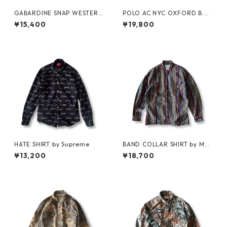
GABARDINE SNAP WESTERN
POLO AC NYC OXFORD B.D.
SHIRT by WYTHE
SHIRT by Polo Ralph Lauren
¥15,400
¥19,800
HATE SHIRT by Supreme
BAND COLLAR SHIRT by MA
RITHÉ FRANÇOIS GIRBAUD
¥13,200
¥18,700