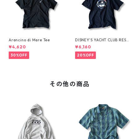
Arancino di Mare Tee
DISNEY'S YACHT CLUB RESO
RT Tee
¥4,620
¥6,160
30%OFF
20%OFF
その他の商品