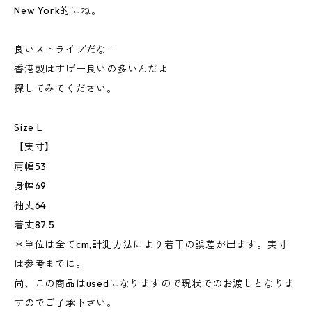
New York的にね。
良いストライプだなー
香港製はすげー良いの多いんだよ
探してみてください。
Size L
【実寸】
肩幅53
身幅69
袖丈64
着丈87.5
＊単位は全てcm,計測方法により若干の誤差が出ます。実寸
は参考までに。
尚、この商品はusedになりますので現状でのお渡しとなりま
すのでご了承下さい。