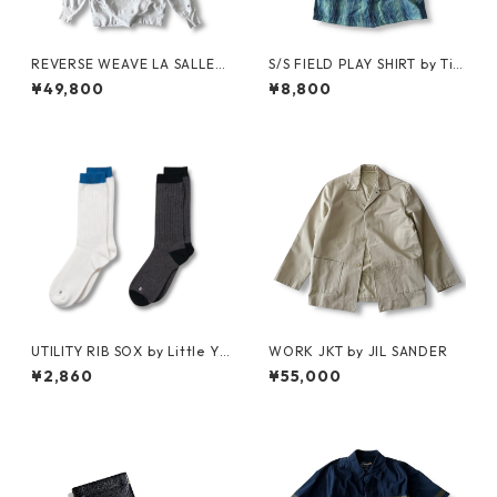
REVERSE WEAVE LA SALLE
S/S FIELD PLAY SHIRT by Ti
MILITARY ACADEMY by CHA
mberland
¥49,800
¥8,800
MPION
UTILITY RIB SOX by Little Ya
WORK JKT by JIL SANDER
rmouth
¥2,860
¥55,000