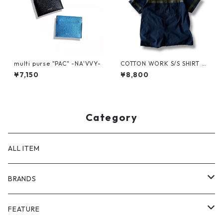
multi purse "PAC" -NA'VVY-
COTTON WORK S/S SHIRT by
stussy
¥7,150
¥8,800
Category
ALL ITEM
BRANDS
GHOST ALMOSTBLACK
FEATURE