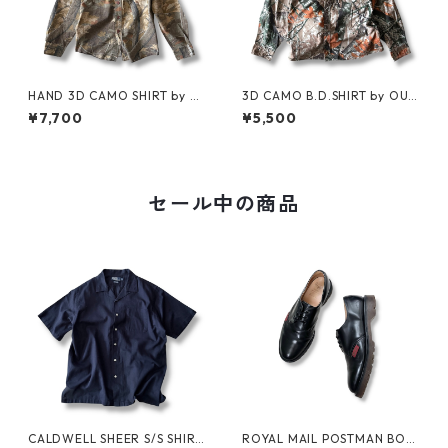
HAND 3D CAMO SHIRT by Cl
3D CAMO B.D.SHIRT by OUT
arfield Outdoors
FITTERS RIDGE
¥7,700
¥5,500
セール中の商品
CALDWELL SHEER S/S SHIRT
ROYAL MAIL POSTMAN BOO