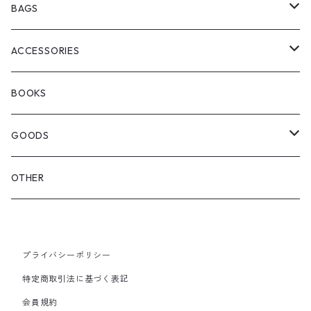
ChaosFissingClubxALLMOSTBLACK
KICKS
BAGS
WOODBLOCK
BOOTS
BACKPACK
ACCESSORIES
SEDAN ALL-PURPOSE
SHOULDER
EYE WEAR
BOOKS
OTHER BAGS
CAP&HAT
GOODS
GLOVES&SCARF
TOY
OTHER
BACKPACK
JEWELRY
VINYL
プライバシーポリシー
SHOULDER
PINS& PINBACK
特定商取引法に基づく表記
SMALL BAG
会員規約
SOX