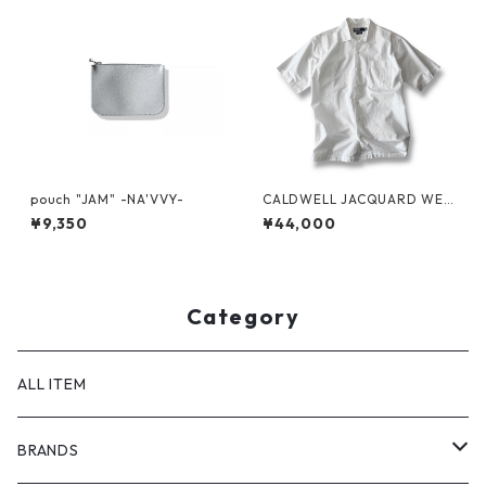
pouch "JAM" -NA'VVY-
CALDWELL JACQUARD WEA
VE S/S SHIRT by Polo Ralph
¥9,350
¥44,000
Lauren
Category
ALL ITEM
BRANDS