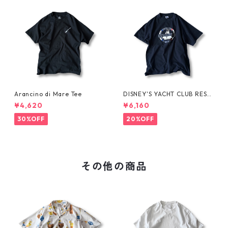
Arancino di Mare Tee
DISNEY'S YACHT CLUB RESO
RT Tee
¥4,620
¥6,160
30%OFF
20%OFF
その他の商品