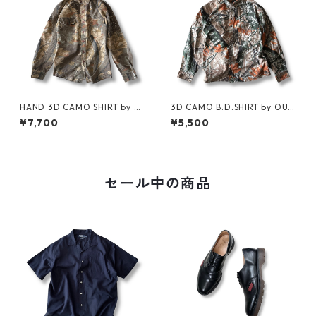
HAND 3D CAMO SHIRT by Cl
3D CAMO B.D.SHIRT by OUT
arfield Outdoors
FITTERS RIDGE
¥7,700
¥5,500
セール中の商品