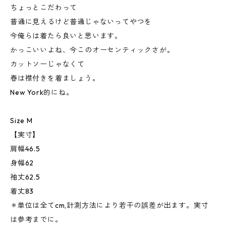
ちょっとこだわって
普通に見えるけど普通じゃないってやつを
今俺らは着たら良いと思います。
かっこいいよね、今このオーセンティックさが。
カットソーじゃなくて
春は襟付きを着ましょう。
New York的にね。
Size M
【実寸】
肩幅46.5
身幅62
袖丈62.5
着丈83
＊単位は全てcm,計測方法により若干の誤差が出ます。実寸
は参考までに。