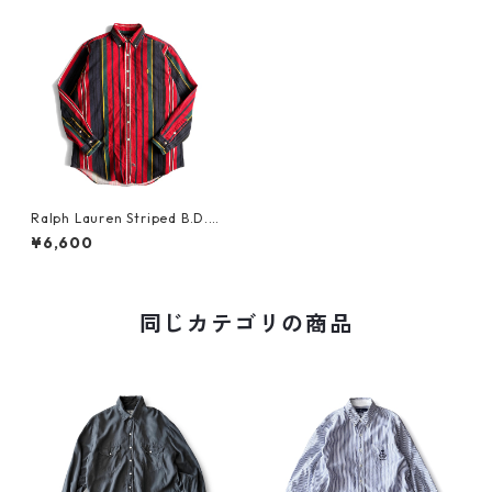
Ralph Lauren Striped B.D.Sh
irt
¥6,600
同じカテゴリの商品