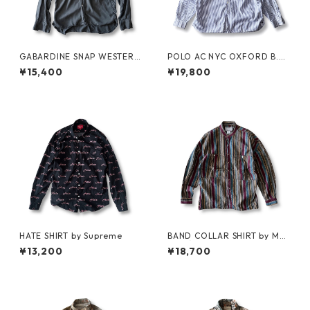
GABARDINE SNAP WESTERN
POLO AC NYC OXFORD B.D.
SHIRT by WYTHE
SHIRT by Polo Ralph Lauren
¥15,400
¥19,800
HATE SHIRT by Supreme
BAND COLLAR SHIRT by MA
RITHÉ FRANÇOIS GIRBAUD
¥13,200
¥18,700