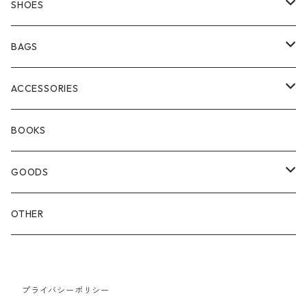
manewold
SHORT SLEEVE
HALF PANTS
SHOES
ChaosFissingClubxALLMOSTBLACK
KICKS
BAGS
WOODBLOCK
BOOTS
BACKPACK
ACCESSORIES
SEDAN ALL-PURPOSE
SHOULDER
EYE WEAR
BOOKS
OTHER BAGS
CAP&HAT
GOODS
GLOVES&SCARF
TOY
OTHER
BACKPACK
JEWELRY
VINYL
プライバシーポリシー
SHOULDER
PINS& PINBACK