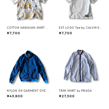
COTTON HAWAIIAN SHIRT by
EST LOGO Tee by CALVIN KL
PACIFIC LEGEND
EIN JEANS ESTABLISHED.1978
¥7,700
¥7,700
NYLON G9 GARMENT DYE b
TRIM SHIRT by PRADA
y BARACUTA
¥49,800
¥27,500