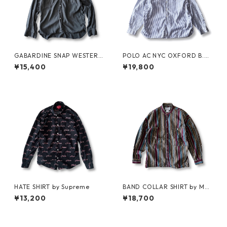
GABARDINE SNAP WESTERN
POLO AC NYC OXFORD B.D.
SHIRT by WYTHE
SHIRT by Polo Ralph Lauren
¥15,400
¥19,800
HATE SHIRT by Supreme
BAND COLLAR SHIRT by MA
RITHÉ FRANÇOIS GIRBAUD
¥13,200
¥18,700