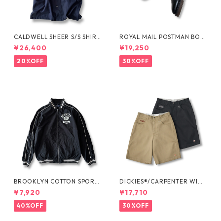
CALDWELL SHEER S/S SHIRT
ROYAL MAIL POSTMAN BOO
by Polo Ralph Lauren
TS by Dr.MARTENS
¥26,400
¥19,250
20%OFF
30%OFF
BROOKLYN COTTON SPORT
DICKIES®/CARPENTER WIDE
JKT by Polo Ralph Lauren
SHORTS -SEDAN ALL-PURPO
¥7,920
¥17,710
SE-
40%OFF
30%OFF