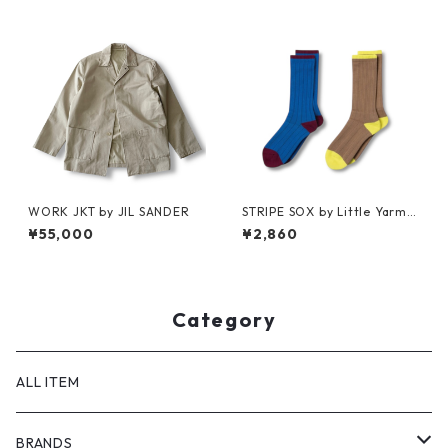
WORK JKT by JIL SANDER
STRIPE SOX by Little Yarmo
uth
¥55,000
¥2,860
Category
ALL ITEM
BRANDS