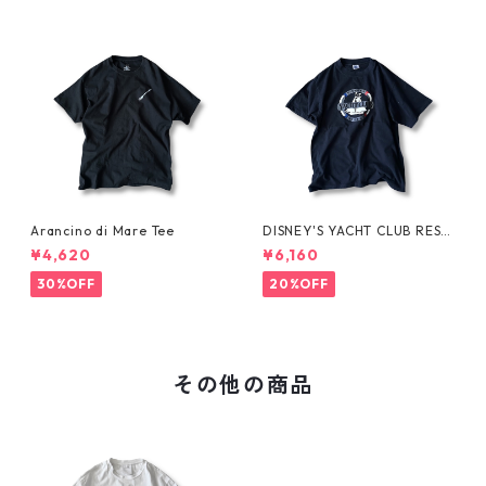
Arancino di Mare Tee
DISNEY'S YACHT CLUB RESO
RT Tee
¥4,620
¥6,160
30%OFF
20%OFF
その他の商品