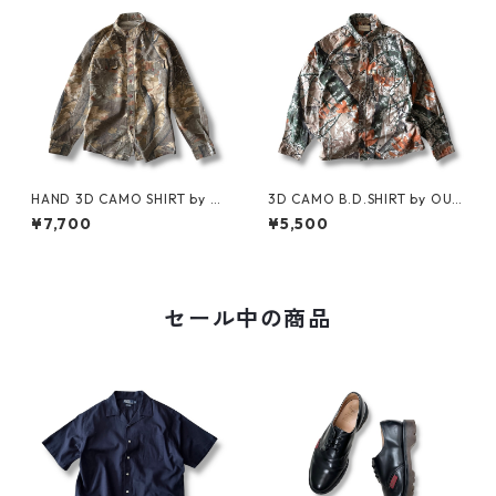
HAND 3D CAMO SHIRT by Cl
3D CAMO B.D.SHIRT by OUT
arfield Outdoors
FITTERS RIDGE
¥7,700
¥5,500
セール中の商品