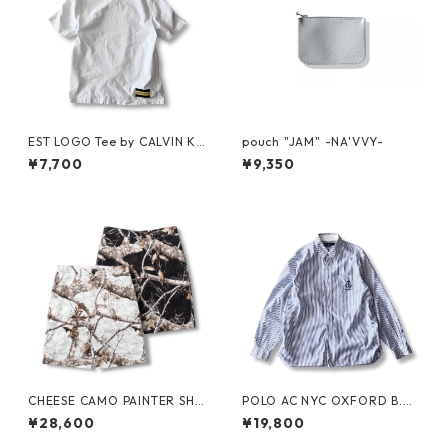
EST LOGO Tee by CALVIN KL
pouch "JAM" -NA'VVY-
EIN JEANS ESTABLISHED.1978
¥7,700
¥9,350
CHEESE CAMO PAINTER SHO
POLO AC NYC OXFORD B.D.
RTS by Little Yarmouth
SHIRT by Polo Ralph Lauren
¥28,600
¥19,800