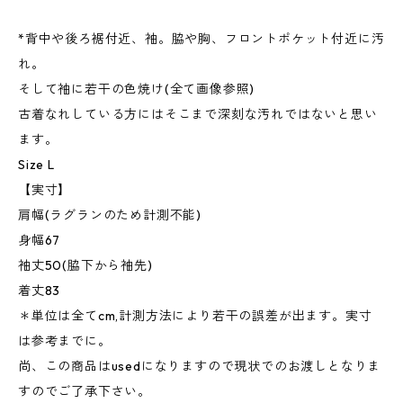
*背中や後ろ裾付近、袖。脇や胸、フロントポケット付近に汚
れ。
そして袖に若干の色焼け(全て画像参照)
古着なれしている方にはそこまで深刻な汚れではないと思い
ます。
Size L
【実寸】
肩幅(ラグランのため計測不能)
身幅67
袖丈50(脇下から袖先)
着丈83
＊単位は全てcm,計測方法により若干の誤差が出ます。実寸
は参考までに。
尚、この商品はusedになりますので現状でのお渡しとなりま
すのでご了承下さい。