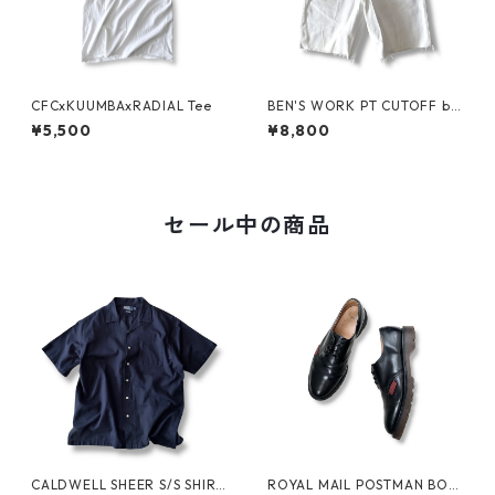
CFCxKUUMBAxRADIAL Tee
BEN'S WORK PT CUTOFF by
Ben Davis
¥5,500
¥8,800
セール中の商品
CALDWELL SHEER S/S SHIRT
ROYAL MAIL POSTMAN BOO