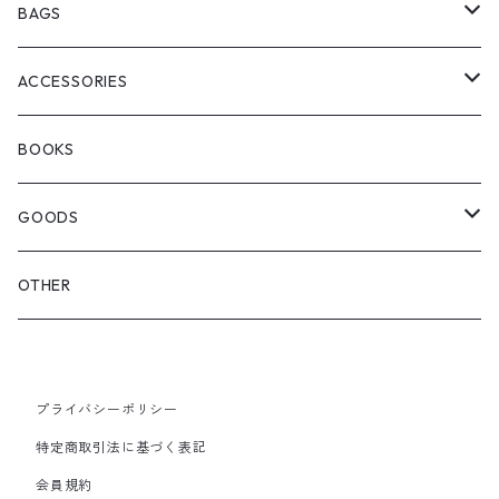
ChaosFissingClubxALLMOSTBLACK
KICKS
BAGS
WOODBLOCK
BOOTS
BACKPACK
ACCESSORIES
SEDAN ALL-PURPOSE
SHOULDER
EYE WEAR
BOOKS
OTHER BAGS
CAP&HAT
GOODS
GLOVES&SCARF
TOY
OTHER
BACKPACK
JEWELRY
VINYL
プライバシーポリシー
SHOULDER
PINS& PINBACK
特定商取引法に基づく表記
SMALL BAG
会員規約
SOX