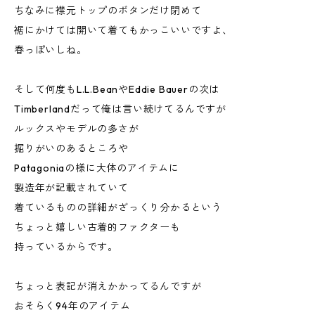
ちなみに襟元トップのボタンだけ閉めて
裾にかけては開いて着てもかっこいいですよ、
春っぽいしね。
そして何度もL.L.BeanやEddie Bauerの次は
Timberlandだって俺は言い続けてるんですが
ルックスやモデルの多さが
掘りがいのあるところや
Patagoniaの様に大体のアイテムに
製造年が記載されていて
着ているものの詳細がざっくり分かるという
ちょっと嬉しい古着的ファクターも
持っているからです。
ちょっと表記が消えかかってるんですが
おそらく94年のアイテム