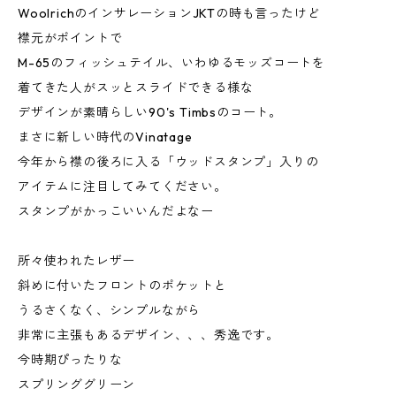
WoolrichのインサレーションJKTの時も言ったけど
襟元がポイントで
M-65のフィッシュテイル、いわゆるモッズコートを
着てきた人がスッとスライドできる様な
デザインが素晴らしい90's Timbsのコート。
まさに新しい時代のVinatage
今年から襟の後ろに入る「ウッドスタンプ」入りの
アイテムに注目してみてください。
スタンプがかっこいいんだよなー
所々使われたレザー
斜めに付いたフロントのポケットと
うるさくなく、シンプルながら
非常に主張もあるデザイン、、、秀逸です。
今時期ぴったりな
スプリンググリーン