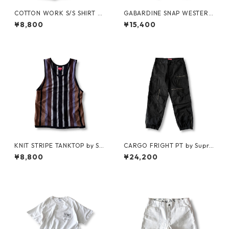
COTTON WORK S/S SHIRT by
GABARDINE SNAP WESTERN
stussy
SHIRT by WYTHE
¥8,800
¥15,400
KNIT STRIPE TANKTOP by Su
CARGO FRIGHT PT by Supre
preme
me
¥8,800
¥24,200