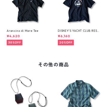
Arancino di Mare Tee
DISNEY'S YACHT CLUB RESO
RT Tee
¥4,620
¥6,160
30%OFF
20%OFF
その他の商品