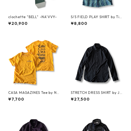
clochette "BELL" -NA'VVY-
S/S FIELD PLAY SHIRT by Ti
mberland
¥20,900
¥8,800
CASA MAGAZINES Tee by Nei
STRETCH DRESS SHIRT by JIL
ghborhood Spot
SANDER
¥7,700
¥27,500