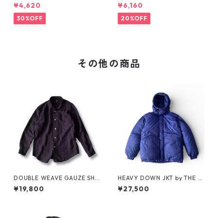
RT Tee
¥4,620
¥6,160
30%OFF
20%OFF
その他の商品
DOUBLE WEAVE GAUZE SHI
HEAVY DOWN JKT by THE N
RT by MIYAKE DESIGN STUDI
ORTH FACE
¥19,800
¥27,500
O