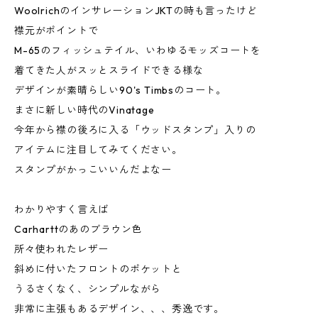
WoolrichのインサレーションJKTの時も言ったけど
襟元がポイントで
M-65のフィッシュテイル、いわゆるモッズコートを
着てきた人がスッとスライドできる様な
デザインが素晴らしい90's Timbsのコート。
まさに新しい時代のVinatage
今年から襟の後ろに入る「ウッドスタンプ」入りの
アイテムに注目してみてください。
スタンプがかっこいいんだよなー
わかりやすく言えば
Carharttのあのブラウン色
所々使われたレザー
斜めに付いたフロントのポケットと
うるさくなく、シンプルながら
非常に主張もあるデザイン、、、秀逸です。