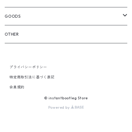
OTHER BAGS
CAP&HAT
GOODS
GLOVES&SCARF
TOY
OTHER
BACKPACK
JEWELRY
VINYL
プライバシーポリシー
SHOULDER
PINS& PINBACK
特定商取引法に基づく表記
SMALL BAG
会員規約
SOX
© instantbootleg Store
Powered by