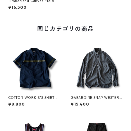
Timberland Canvas Field Co
at "Carhartt Brown"
¥16,500
同じカテゴリの商品
COTTON WORK S/S SHIRT by
GABARDINE SNAP WESTERN
stussy
SHIRT by WYTHE
¥8,800
¥15,400