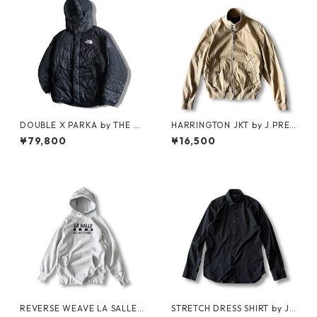
DOUBLE X PARKA by THE N
HARRINGTON JKT by J.PRES
ORTH FACE
S
¥79,800
¥16,500
REVERSE WEAVE LA SALLE
STRETCH DRESS SHIRT by JIL