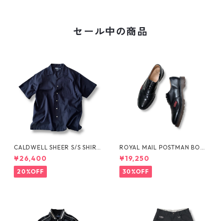
セール中の商品
CALDWELL SHEER S/S SHIRT
ROYAL MAIL POSTMAN BOO
by Polo Ralph Lauren
TS by Dr.MARTENS
¥26,400
¥19,250
20%OFF
30%OFF