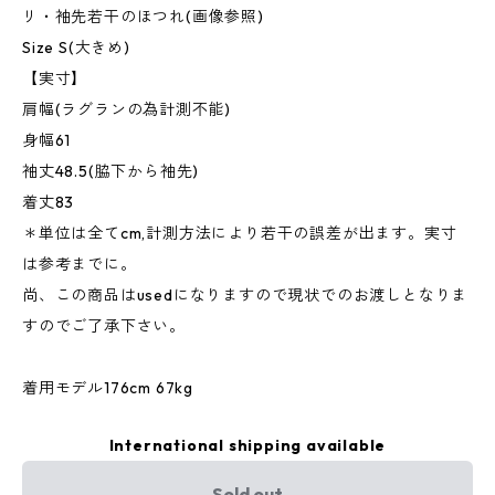
リ・袖先若干のほつれ(画像参照)
Size S(大きめ)
【実寸】
肩幅(ラグランの為計測不能)
身幅61
袖丈48.5(脇下から袖先)
着丈83
＊単位は全てcm,計測方法により若干の誤差が出ます。実寸
は参考までに。
尚、この商品はusedになりますので現状でのお渡しとなりま
すのでご了承下さい。
着用モデル176cm 67kg
International shipping available
Sold out