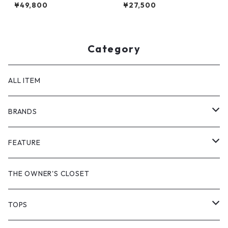
MILITARY ACADEMY by CHA
SANDER
¥49,800
¥27,500
MPION
Category
ALL ITEM
BRANDS
GHOST ALMOSTBLACK
FEATURE
PRODUCT TWELVE
NEW VINTAGE
THE OWNER'S CLOSET
Supreme
BAICYCLON
VINTAGE OUTDOOR
TOPS