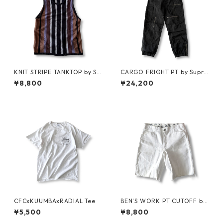
KNIT STRIPE TANKTOP by Su
CARGO FRIGHT PT by Supre
preme
me
¥8,800
¥24,200
CFCxKUUMBAxRADIAL Tee
BEN'S WORK PT CUTOFF by
Ben Davis
¥5,500
¥8,800