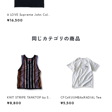
A LOVE Supreme John Coltr
ane Tee
¥16,500
同じカテゴリの商品
KNIT STRIPE TANKTOP by Su
CFCxKUUMBAxRADIAL Tee
preme
¥8,800
¥5,500