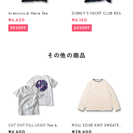
Arancino di Mare Tee
DISNEY'S YACHT CLUB RESO
RT Tee
¥4,620
¥6,160
30%OFF
20%OFF
その他の商品
CUT OUT FILL LOGO Tee by
ROLL EDGE KNIT SWEATER
Polar Skate Co.
by Little Yarmouth
¥6,600
¥28,600