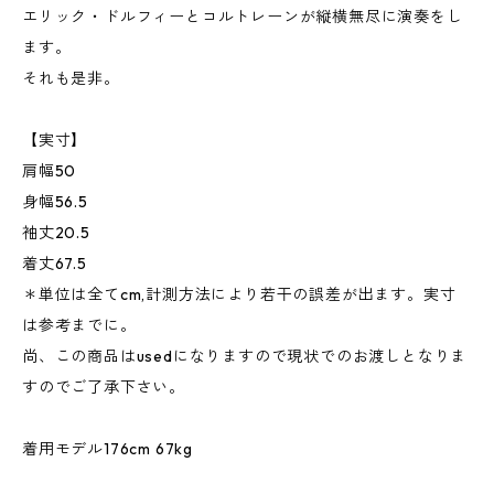
エリック・ドルフィーとコルトレーンが縦横無尽に演奏をし
ます。
それも是非。
【実寸】
肩幅50
身幅56.5
袖丈20.5
着丈67.5
＊単位は全てcm,計測方法により若干の誤差が出ます。実寸
は参考までに。
尚、この商品はusedになりますので現状でのお渡しとなりま
すのでご了承下さい。
着用モデル176cm 67kg