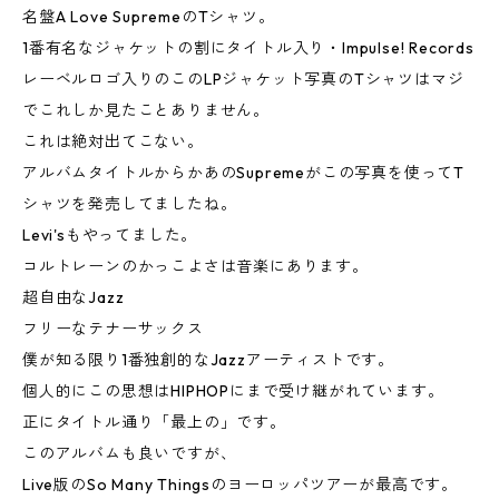
名盤A Love SupremeのTシャツ。
1番有名なジャケットの割にタイトル入り・Impulse! Records
レーベルロゴ入りのこのLPジャケット写真のTシャツはマジ
でこれしか見たことありません。
これは絶対出てこない。
アルバムタイトルからかあのSupremeがこの写真を使ってT
シャツを発売してましたね。
Levi'sもやってました。
コルトレーンのかっこよさは音楽にあります。
超自由なJazz
フリーなテナーサックス
僕が知る限り1番独創的なJazzアーティストです。
個人的にこの思想はHIPHOPにまで受け継がれています。
正にタイトル通り「最上の」です。
このアルバムも良いですが、
Live版のSo Many Thingsのヨーロッパツアーが最高です。