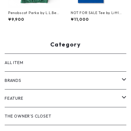
Penobscot Parka by L.L.Bea
NOT FOR SALE Tee by Little
n
Yarmouth
¥9,900
¥11,000
Category
ALL ITEM
BRANDS
GHOST ALMOSTBLACK
FEATURE
PRODUCT TWELVE
NEW VINTAGE
THE OWNER'S CLOSET