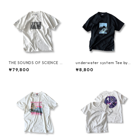
THE SOUNDS OF SCIENCE fo
underwater system Tee by S
r Grand Royal Tee by BEASTI
ARCASTIC
¥79,800
¥8,800
E BOYS