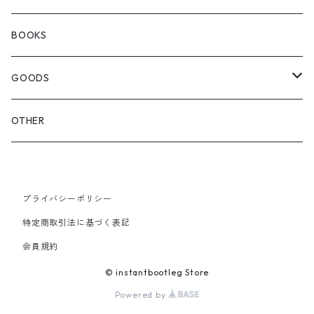
SEDAN ALL-PURPOSE
SHOULDER
EYE WEAR
BOOKS
OTHER BAGS
CAP&HAT
GOODS
GLOVES&SCARF
TOY
OTHER
BACKPACK
JEWELRY
VINYL
プライバシーポリシー
SHOULDER
PINS& PINBACK
特定商取引法に基づく表記
SMALL BAG
会員規約
SOX
© instantbootleg Store
Powered by