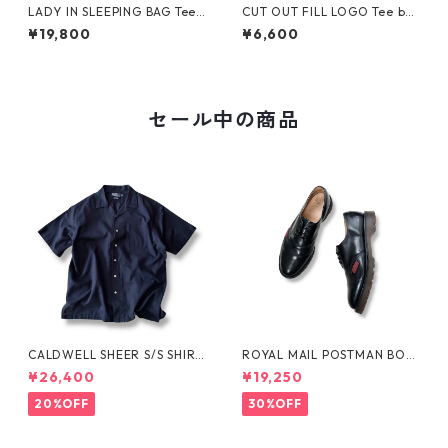
LADY IN SLEEPING BAG Tee
CUT OUT FILL LOGO Tee by
by THE NORTH FACE
Polar Skate Co.
¥19,800
¥6,600
セール中の商品
CALDWELL SHEER S/S SHIRT
ROYAL MAIL POSTMAN BOO
by Polo Ralph Lauren
TS by Dr.MARTENS
¥26,400
¥19,250
20%OFF
30%OFF