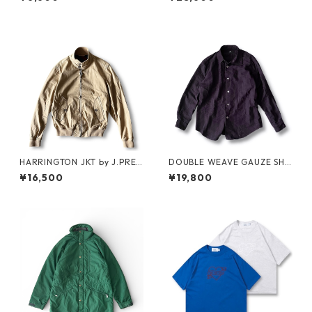
HARRINGTON JKT by J.PRES
DOUBLE WEAVE GAUZE SHI
S
RT by MIYAKE DESIGN STUDI
¥16,500
¥19,800
O