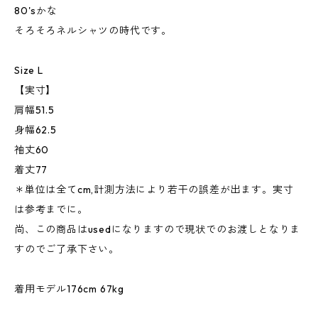
80'sかな
そろそろネルシャツの時代です。
Size L
【実寸】
肩幅51.5
身幅62.5
袖丈60
着丈77
＊単位は全てcm,計測方法により若干の誤差が出ます。実寸
は参考までに。
尚、この商品はusedになりますので現状でのお渡しとなりま
すのでご了承下さい。
着用モデル176cm 67kg