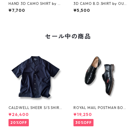
HAND 3D CAMO SHIRT by Cl
3D CAMO B.D.SHIRT by OUT
arfield Outdoors
FITTERS RIDGE
¥7,700
¥5,500
セール中の商品
CALDWELL SHEER S/S SHIRT
ROYAL MAIL POSTMAN BOO
by Polo Ralph Lauren
TS by Dr.MARTENS
¥26,400
¥19,250
20%OFF
30%OFF