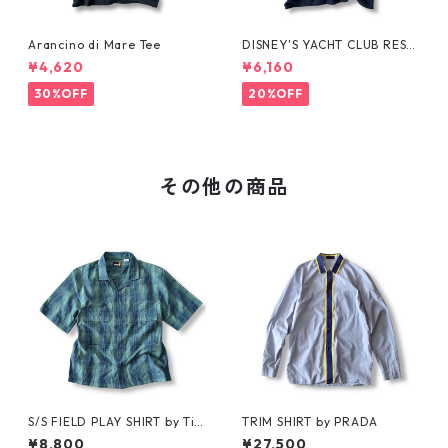
Arancino di Mare Tee
DISNEY'S YACHT CLUB RESO
RT Tee
¥4,620
¥6,160
30%OFF
20%OFF
その他の商品
S/S FIELD PLAY SHIRT by Ti
TRIM SHIRT by PRADA
mberland
¥8,800
¥27,500