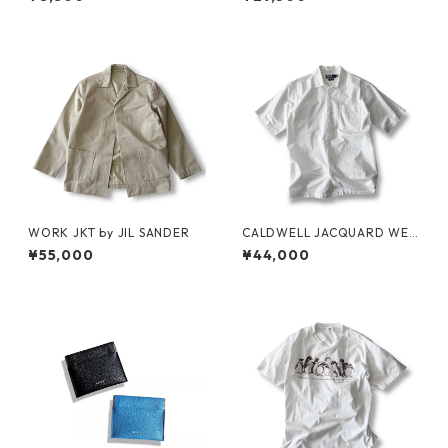
WORK JKT by JIL SANDER
CALDWELL JACQUARD WEA
VE S/S SHIRT by Polo Ralph
¥55,000
¥44,000
Lauren