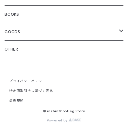
SEDAN ALL-PURPOSE
SHOULDER
EYE WEAR
BOOKS
OTHER BAGS
CAP&HAT
GOODS
GLOVES&SCARF
TOY
OTHER
BACKPACK
JEWELRY
VINYL
プライバシーポリシー
SHOULDER
PINS& PINBACK
特定商取引法に基づく表記
SMALL BAG
会員規約
SOX
© instantbootleg Store
Powered by