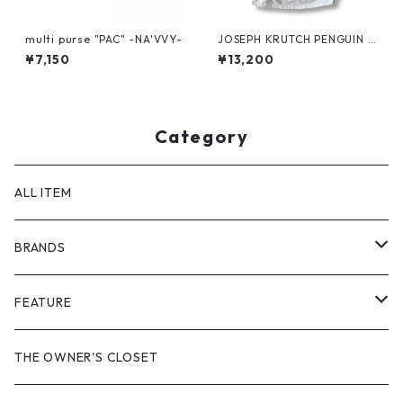
multi purse "PAC" -NA'VVY-
JOSEPH KRUTCH PENGUIN T
ee by Jim Morris
¥7,150
¥13,200
Category
ALL ITEM
BRANDS
GHOST ALMOSTBLACK
FEATURE
PRODUCT TWELVE
NEW VINTAGE
THE OWNER'S CLOSET