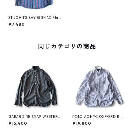
ST.JOHN'S BAY BIGMAC Flan
nel Shirt Stripe
¥7,480
同じカテゴリの商品
GABARDINE SNAP WESTERN
POLO AC NYC OXFORD B.D.
SHIRT by WYTHE
SHIRT by Polo Ralph Lauren
¥15,400
¥19,800